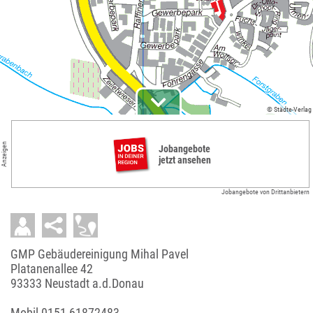
© Städte-Verlag
Anzeigen
Jobangebote
jetzt ansehen
Jobangebote von Drittanbietern
GMP Gebäudereinigung Mihal Pavel
Platanenallee 42
93333 Neustadt a.d.Donau
Mobil
0151 61872483