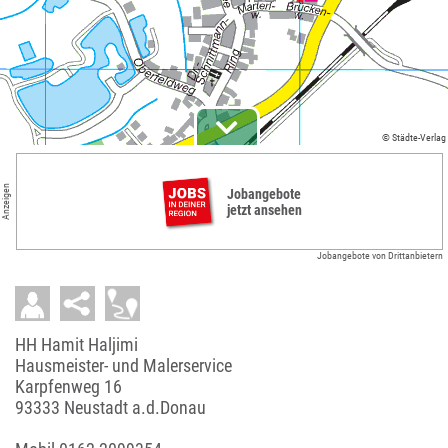
© Städte-Verlag
Anzeigen
Jobangebote
jetzt ansehen
Jobangebote von Drittanbietern
HH Hamit Haljimi
Hausmeister- und Malerservice
Karpfenweg 16
93333 Neustadt a.d.Donau