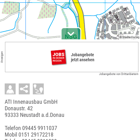
© Städte-Verlag
Anzeigen
Jobangebote
jetzt ansehen
Jobangebote von Drittanbietern
ATI Innenausbau GmbH
Donaustr. 42
93333 Neustadt a.d.Donau
Telefon
09445 9911037
Mobil
0151 29172218