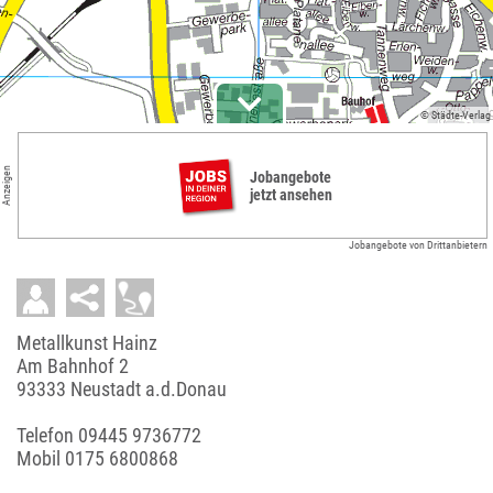
© Städte-Verlag
Anzeigen
Jobangebote
jetzt ansehen
Jobangebote von Drittanbietern
Metallkunst Hainz
Am Bahnhof 2
93333 Neustadt a.d.Donau
Telefon
09445 9736772
Mobil
0175 6800868