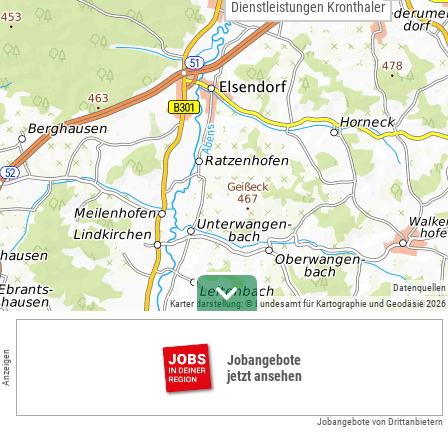
Dienstleistungen Kronthaler
Datenquellen
Kartendarstellung: © Bundesamt für Kartographie und Geodäsie 2026
Anzeigen
Jobangebote
jetzt ansehen
Jobangebote von Drittanbietern