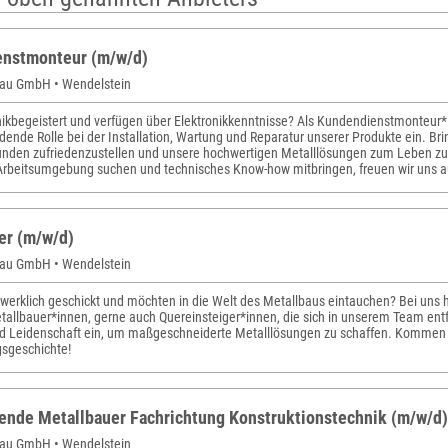
nstmonteur (m/w/d)
au GmbH • Wendelstein
hnikbegeistert und verfügen über Elektronikkenntnisse? Als Kundendienstmonteu
dende Rolle bei der Installation, Wartung und Reparatur unserer Produkte ein. Br
nden zufriedenzustellen und unsere hochwertigen Metalllösungen zum Leben zu
rbeitsumgebung suchen und technisches Know-how mitbringen, freuen wir uns a
er (m/w/d)
au GmbH • Wendelstein
werklich geschickt und möchten in die Welt des Metallbaus eintauchen? Bei uns 
tallbauer*innen, gerne auch Quereinsteiger*innen, die sich in unserem Team entf
und Leidenschaft ein, um maßgeschneiderte Metalllösungen zu schaffen. Kommen S
gsgeschichte!
ende Metallbauer Fachrichtung Konstruktionstechnik (m/w/d)
au GmbH • Wendelstein