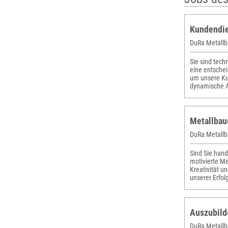
Kundendie
DuRa Metallb
Sie sind tec
eine entschei
um unsere Ku
dynamische A
Metallbau
DuRa Metallb
Sind Sie hand
motivierte Me
Kreativität 
unserer Erfol
Auszubild
DuRa Metallb