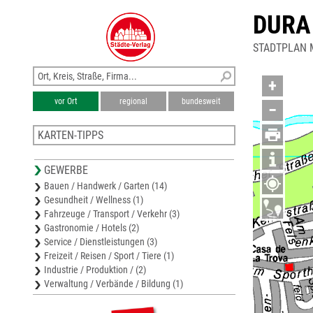
DURA
STADTPLAN 
+
vor Ort
regional
bundesweit
−
KARTEN-TIPPS
Stadtplan Markt Feucht
GEWERBE
Karte Roth
Bauen / Handwerk / Garten (14)
Stadtplan Roth
Gesundheit / Wellness (1)
Stadtplan Röthenbach a.d.P.
Fahrzeuge / Transport / Verkehr (3)
Stadtplan Schwabach
Gastronomie / Hotels (2)
Service / Dienstleistungen (3)
Freizeit / Reisen / Sport / Tiere (1)
Industrie / Produktion / (2)
Verwaltung / Verbände / Bildung (1)