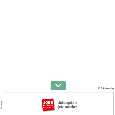
© Städte-Verlag
Anzeigen
Jobangebote
jetzt ansehen