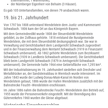
Eisenhammer, 1 Mahlmühle),
der Nürnberger Eigenherr von Behaim (3 Häuser).
Es gab 105 Untertansfamilien, von denen 79 ansbachisch waren.
19. bis 21. Jahrhundert
Von 1797 bis 1808 unterstand Wendelstein dem Justiz- und Kammeramt
Schwabach. 1806 kam der Ort an das Königreich Bayern.
Mit dem Gemeindeedikt wurde 1808 der Steuerdistrikt Wendelstein
gebildet, zu der Zollhaus gehörte. 1818 entstand die Ruralgemeinde
Wendelstein, die mit dem Steuerdistrikt deckungsgleich war. Sie war in
Verwaltung und Gerichtsbarkeit dem Landgericht Schwabach zugeordnet
und in der Finanzverwaltung dem Rentamt Schwabach (1919 in Finanzamt
Schwabach umbenannt). Ab 1862 gehörte Wendelstein zum Bezirksamt
Schwabach (1939 in Landkreis Schwabach umbenannt). Die Gerichtsbarkeit
blieb beim Landgericht Schwabach (1879 in Amtsgericht Schwabach
umbenannt). Die Gemeinde hatte 1964 eine Gebietsfläche von 7,295 km².
Mit der Industrialisierung im 19. Jahrhundert siedelten sich Drechsler und
Metalldrücker an, der Sandsteinabbau in Wernloch wurde intensiviert. Im
Jahre 1843 wurde der Ludwig-Donau-Main-Kanal im Norden von
Wendelstein gebaut, 1886 wurde der Hafen Wendelstein zusätzlich mit der
Bahnstrecke Feucht–Wendelstein erschlossen.
Im Jahre 1886 nahm die Bahnstrecke Feucht–Wendelstein den Betrieb auf,
1955 wurde der Personenverkehr eingestellt. Mit der Beendigung des
Güterverkehrs 1960 wurden die Gleise abgebaut.
Historische Einwohnerzahlen