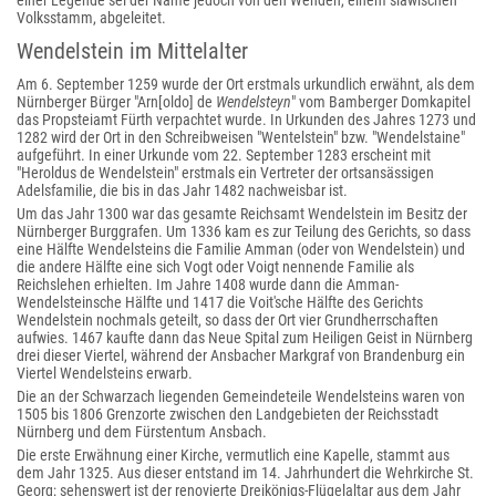
einer Legende sei der Name jedoch von den Wenden, einem slawischen
Volksstamm, abgeleitet.
Wendelstein im Mittelalter
Am 6. September 1259 wurde der Ort erstmals urkundlich erwähnt, als dem
Nürnberger Bürger "Arn[oldo] de
Wendelsteyn
" vom Bamberger Domkapitel
das Propsteiamt Fürth verpachtet wurde. In Urkunden des Jahres 1273 und
1282 wird der Ort in den Schreibweisen "Wentelstein" bzw. "Wendelstaine"
aufgeführt. In einer Urkunde vom 22. September 1283 erscheint mit
"Heroldus de Wendelstein" erstmals ein Vertreter der ortsansässigen
Adelsfamilie, die bis in das Jahr 1482 nachweisbar ist.
Um das Jahr 1300 war das gesamte Reichsamt Wendelstein im Besitz der
Nürnberger Burggrafen. Um 1336 kam es zur Teilung des Gerichts, so dass
eine Hälfte Wendelsteins die Familie Amman (oder von Wendelstein) und
die andere Hälfte eine sich Vogt oder Voigt nennende Familie als
Reichslehen erhielten. Im Jahre 1408 wurde dann die Amman-
Wendelsteinsche Hälfte und 1417 die Voit'sche Hälfte des Gerichts
Wendelstein nochmals geteilt, so dass der Ort vier Grundherrschaften
aufwies. 1467 kaufte dann das Neue Spital zum Heiligen Geist in Nürnberg
drei dieser Viertel, während der Ansbacher Markgraf von Brandenburg ein
Viertel Wendelsteins erwarb.
Die an der Schwarzach liegenden Gemeindeteile Wendelsteins waren von
1505 bis 1806 Grenzorte zwischen den Landgebieten der Reichsstadt
Nürnberg und dem Fürstentum Ansbach.
Die erste Erwähnung einer Kirche, vermutlich eine Kapelle, stammt aus
dem Jahr 1325. Aus dieser entstand im 14. Jahrhundert die Wehrkirche St.
Georg; sehenswert ist der renovierte Dreikönigs-Flügelaltar aus dem Jahr