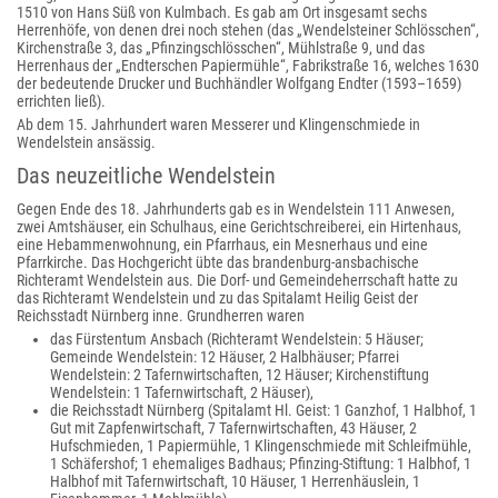
1510 von Hans Süß von Kulmbach. Es gab am Ort insgesamt sechs
Herrenhöfe, von denen drei noch stehen (das „Wendelsteiner Schlösschen“,
Kirchenstraße 3, das „Pfinzingschlösschen“, Mühlstraße 9, und das
Herrenhaus der „Endterschen Papiermühle“, Fabrikstraße 16, welches 1630
der bedeutende Drucker und Buchhändler Wolfgang Endter (1593–1659)
errichten ließ).
Ab dem 15. Jahrhundert waren Messerer und Klingenschmiede in
Wendelstein ansässig.
Das neuzeitliche Wendelstein
Gegen Ende des 18. Jahrhunderts gab es in Wendelstein 111 Anwesen,
zwei Amtshäuser, ein Schulhaus, eine Gerichtschreiberei, ein Hirtenhaus,
eine Hebammenwohnung, ein Pfarrhaus, ein Mesnerhaus und eine
Pfarrkirche. Das Hochgericht übte das brandenburg-ansbachische
Richteramt Wendelstein aus. Die Dorf- und Gemeindeherrschaft hatte zu
das Richteramt Wendelstein und zu das Spitalamt Heilig Geist der
Reichsstadt Nürnberg inne. Grundherren waren
das Fürstentum Ansbach (Richteramt Wendelstein: 5 Häuser;
Gemeinde Wendelstein: 12 Häuser, 2 Halbhäuser; Pfarrei
Wendelstein: 2 Tafernwirtschaften, 12 Häuser; Kirchenstiftung
Wendelstein: 1 Tafernwirtschaft, 2 Häuser),
die Reichsstadt Nürnberg (Spitalamt Hl. Geist: 1 Ganzhof, 1 Halbhof, 1
Gut mit Zapfenwirtschaft, 7 Tafernwirtschaften, 43 Häuser, 2
Hufschmieden, 1 Papiermühle, 1 Klingenschmiede mit Schleifmühle,
1 Schäfershof; 1 ehemaliges Badhaus; Pfinzing-Stiftung: 1 Halbhof, 1
Halbhof mit Tafernwirtschaft, 10 Häuser, 1 Herrenhäuslein, 1