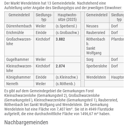
Der Markt Wendelstein hat 13 Gemeindeteile. Nachstehend eine
Aufstellung unter Angabe des Siedlungstyps und der jeweiligen Einwohner:
Gemeindeteil
Siedlungs-
Hauptwohn-
Gemeindeteil
Siedlungs-
typ
sitze (2025)
typ
Dürrenhembach
Weiler
(s.Sperbersl.)
Neuses
Dorf
Erichmühle
Einöde
(s.Großsschw.)
Raubersried
Dorf
Großschwarzen-
Kirchdorf
3.882
Röthenbach
Pfarrdorf
lohe
b.
Sankt
Wolfgang
Gugelhammer
Weiler
Sorg
Dorf
Kleinschwarzen-
Kirchdorf
2.074
Sperberslohe
Dorf
lohe
Königshammer
Einöde
(s.Kleinschw.)
Wendelstein
Hauptort
Nerreth
Weiler
(s.Röthenb.)
Es gibt auf dem Gemeindegebiet die Gemarkungen Forst
Kleinschwarzenlohe (Gemarkungsteil 2), Großschwarzenlohe
(Gemarkungsteil ), Kleinschwarzenlohe (Gemarkungsteil 1), Raubersried,
Röthenbach bei Sankt Wolfgang und Wendelstein. Die Gemarkung
Wendelstein hat eine Fläche von 7,407 km². Sie ist in 4949 Flurstücke
aufgeteilt, die eine durchschnittliche Fläche von 1496,67 m² haben.
Nachbargemeinden