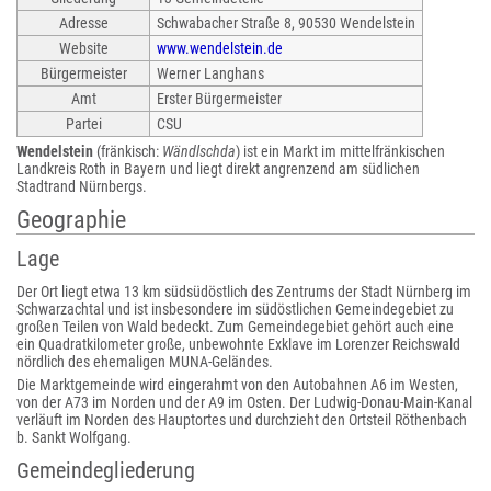
Adresse
Schwabacher Straße 8, 90530 Wendelstein
Website
www.wendelstein.de
Bürgermeister
Werner Langhans
Amt
Erster Bürgermeister
Partei
CSU
Wendelstein
(fränkisch:
Wändlschda
) ist ein Markt im mittelfränkischen
Landkreis Roth in Bayern und liegt direkt angrenzend am südlichen
Stadtrand Nürnbergs.
Geographie
Lage
Der Ort liegt etwa 13 km südsüdöstlich des Zentrums der Stadt Nürnberg im
Schwarzachtal und ist insbesondere im südöstlichen Gemeindegebiet zu
großen Teilen von Wald bedeckt. Zum Gemeindegebiet gehört auch eine
ein Quadratkilometer große, unbewohnte Exklave im Lorenzer Reichswald
nördlich des ehemaligen MUNA-Geländes.
Die Marktgemeinde wird eingerahmt von den Autobahnen A6 im Westen,
von der A73 im Norden und der A9 im Osten. Der Ludwig-Donau-Main-Kanal
verläuft im Norden des Hauptortes und durchzieht den Ortsteil Röthenbach
b. Sankt Wolfgang.
Gemeindegliederung