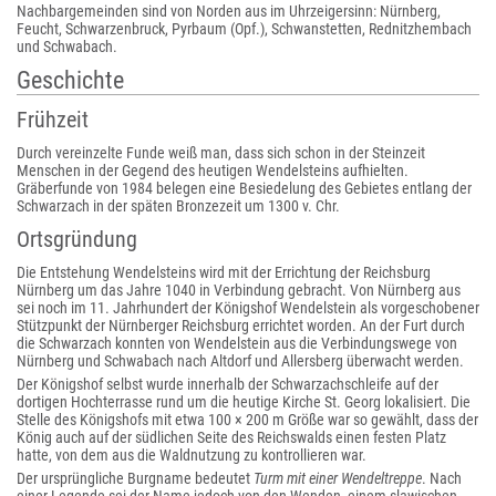
Nachbargemeinden sind von Norden aus im Uhrzeigersinn: Nürnberg,
Feucht, Schwarzenbruck, Pyrbaum (Opf.), Schwanstetten, Rednitzhembach
und Schwabach.
Geschichte
Frühzeit
Durch vereinzelte Funde weiß man, dass sich schon in der Steinzeit
Menschen in der Gegend des heutigen Wendelsteins aufhielten.
Gräberfunde von 1984 belegen eine Besiedelung des Gebietes entlang der
Schwarzach in der späten Bronzezeit um 1300 v. Chr.
Ortsgründung
Die Entstehung Wendelsteins wird mit der Errichtung der Reichsburg
Nürnberg um das Jahre 1040 in Verbindung gebracht. Von Nürnberg aus
sei noch im 11. Jahrhundert der Königshof Wendelstein als vorgeschobener
Stützpunkt der Nürnberger Reichsburg errichtet worden. An der Furt durch
die Schwarzach konnten von Wendelstein aus die Verbindungswege von
Nürnberg und Schwabach nach Altdorf und Allersberg überwacht werden.
Der Königshof selbst wurde innerhalb der Schwarzachschleife auf der
dortigen Hochterrasse rund um die heutige Kirche St. Georg lokalisiert. Die
Stelle des Königshofs mit etwa 100 × 200 m Größe war so gewählt, dass der
König auch auf der südlichen Seite des Reichswalds einen festen Platz
hatte, von dem aus die Waldnutzung zu kontrollieren war.
Der ursprüngliche Burgname bedeutet
Turm mit einer Wendeltreppe
. Nach