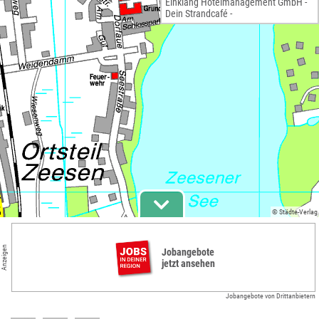
Einklang Hotelmanagement GmbH -
Dein Strandcafé -
© Städte-Verlag
Anzeigen
Jobangebote
jetzt ansehen
Jobangebote von Drittanbietern