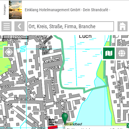
Anzeigen
Einklang Hotelmanagement GmbH - Dein Strandcafé -