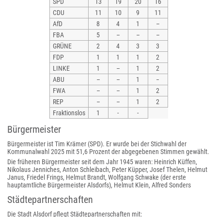
SPD
13
19
20
16
CDU
11
10
9
11
AfD
8
4
1
–
FBA
5
–
–
–
GRÜNE
2
4
3
3
FDP
1
1
1
2
LINKE
1
–
1
2
ABU
–
–
1
−
FWA
–
–
1
2
REP
–
–
1
2
Fraktionslos
1
-
-
Bürgermeister
Bürgermeister ist Tim Krämer (SPD). Er wurde bei der Stichwahl der
Kommunalwahl 2025 mit 51,6 Prozent der abgegebenen Stimmen gewählt.
Die früheren Bürgermeister seit dem Jahr 1945 waren: Heinrich Küffen,
Nikolaus Jenniches, Anton Schleibach, Peter Küpper, Josef Thelen, Helmut
Janus, Friedel Frings, Helmut Brandt, Wolfgang Schwake (der erste
hauptamtliche Bürgermeister Alsdorfs), Helmut Klein, Alfred Sonders
Städtepartnerschaften
Die Stadt Alsdorf pflegt Städtepartnerschaften mit: