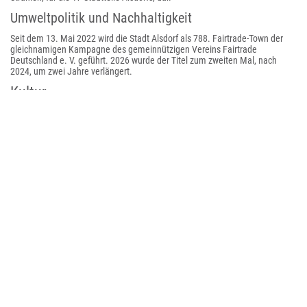
Umweltpolitik und Nachhaltigkeit
Seit dem 13. Mai 2022 wird die Stadt Alsdorf als 788. Fairtrade-Town der
gleichnamigen Kampagne des gemeinnützigen Vereins Fairtrade
Deutschland e. V. geführt. 2026 wurde der Titel zum zweiten Mal, nach
2024, um zwei Jahre verlängert.
Kultur
Karneval
Der Karneval spielt eine große Rolle im aktiven Vereinsleben der Stadt. Eine
Besonderheit in Alsdorf ist, dass es zwei übergeordnete
Organisationseinheiten für die Ortsteile gibt. Zum einen das
Festkomitee
Alsdorfer Karneval
und zum anderen den
Karnevalsausschuß Hoengen e. V.
Diese Konstellation, basierend auf dem Aachen-Gesetz (1971), hat zur
Folge, dass es in Alsdorf am Rosenmontag zwei Umzüge in den jeweiligen
Ortsteilen gibt. Die Wichtigkeit des Karnevals wird in der Innenstadt auch
durch den Karnevalsbrunnen des Bildhauers Bonifatius Stirnberg an der
Stadthalle Alsdorf gezeigt.
Sehenswürdigkeiten
Siehe auch
Liste der Baudenkmäler in Alsdorf
Liste der Bodendenkmäler in Alsdorf
Liste der Naturdenkmale in Alsdorf