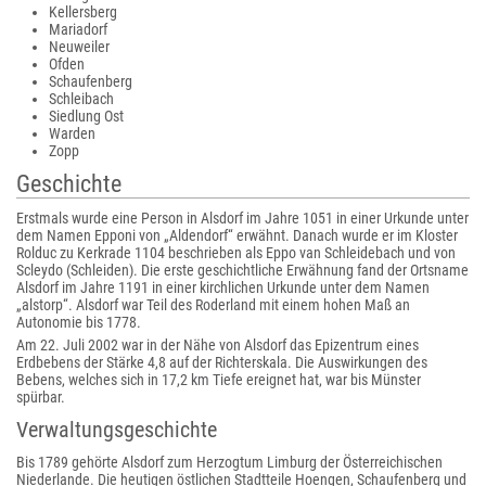
Kellersberg
Mariadorf
Neuweiler
Ofden
Schaufenberg
Schleibach
Siedlung Ost
Warden
Zopp
Geschichte
Erstmals wurde eine Person in Alsdorf im Jahre 1051 in einer Urkunde unter
dem Namen Epponi von „Aldendorf“ erwähnt. Danach wurde er im Kloster
Rolduc zu Kerkrade 1104 beschrieben als Eppo van Schleidebach und von
Scleydo (Schleiden). Die erste geschichtliche Erwähnung fand der Ortsname
Alsdorf im Jahre 1191 in einer kirchlichen Urkunde unter dem Namen
„alstorp“. Alsdorf war Teil des Roderland mit einem hohen Maß an
Autonomie bis 1778.
Am 22. Juli 2002 war in der Nähe von Alsdorf das Epizentrum eines
Erdbebens der Stärke 4,8 auf der Richterskala. Die Auswirkungen des
Bebens, welches sich in 17,2 km Tiefe ereignet hat, war bis Münster
spürbar.
Verwaltungsgeschichte
Bis 1789 gehörte Alsdorf zum Herzogtum Limburg der Österreichischen
Niederlande. Die heutigen östlichen Stadtteile Hoengen, Schaufenberg und