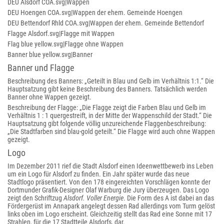
DEU Alsdorf COA.svg|Wappen
DEU Hoengen COA.svg|Wappen der ehem. Gemeinde Hoengen
DEU Bettendorf Rhld COA.svg|Wappen der ehem. Gemeinde Bettendorf
Flagge Alsdorf.svg|Flagge mit Wappen
Flag blue yellow.svg|Flagge ohne Wappen
Banner blue yellow.svg|Banner
Banner und Flagge
Beschreibung des Banners: „Geteilt in Blau und Gelb im Verhältnis 1:1.“ Die
Hauptsatzung gibt keine Beschreibung des Banners. Tatsächlich werden
Banner ohne Wappen gezeigt.
Beschreibung der Flagge: „Die Flagge zeigt die Farben Blau und Gelb im
Verhältnis 1 : 1 quergestreift, in der Mitte der Wappenschild der Stadt.“ Die
Hauptsatzung gibt folgende völlig unzureichende Flaggenbeschreibung:
„Die Stadtfarben sind blau-gold geteilt.“ Die Flagge wird auch ohne Wappen
gezeigt.
Logo
Im Dezember 2011 rief die Stadt Alsdorf einen Ideenwettbewerb ins Leben
um ein Logo für Alsdorf zu finden. Ein Jahr später wurde das neue
Stadtlogo präsentiert. Von den 178 eingereichten Vorschlägen konnte der
Dortmunder Grafik-Designer Olaf Warburg die Jury überzeugen. Das Logo
zeigt den Schriftzug
Alsdorf. Voller Energie
. Die Form des A ist dabei an das
Fördergerüst im Annapark angelegt dessen Rad allerdings vom Turm gelöst
links oben im Logo erscheint. Gleichzeitig stellt das Rad eine Sonne mit 17
Strahlen, für die 17 Stadtteile Alsdorfs, dar.