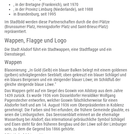
, in der Bretagne (Frankreich), seit 1970
, in der Provinz Limburg (Niederlande), seit 1988
in Brandenburg, seit 1995
Im Stadtbild werden diese Partnerschaften durch die drei Plätze
(Brunssumer Platz, Hennigsdorfer Platz und Saint-Brieuc-Platz)
repräsentiert.
Wappen, Flagge und Logo
Die Stadt Alsdorf führt ein Stadtwappen, eine Stadtflagge und ein
Dienstsiegel.
Wappen
Blasonierung: „In Gold (Gelb) ein blauer Balken belegt mit einem goldenen
(gelben) schrägliegenden Seeblatt; oben gekreuzt ein blauer Schlägel und
ein blaues Bergeisen und ein steigender blauer Löwe; im Schildfuß der
gleiche steigende blaue Löwe.“
Das Wappen geht auf ein Siegel des Goswin von Ailstorp aus dem Jahre
1439 zurück. Es wurde 1936 vom Düsseldorfer Heraldiker Wolfgang
Pagenstecher entworfen, welcher Goswin fälschlicherweise für einen
Alsdorfer hielt und am 14. August 1936 vom Oberpräsidenten in Koblenz
genehmigt. Die Farben sind frei erfunden; die frühere Gemeinde glaubte, es
seien die Limburgschen. Das Seerosenblatt erinnert an die ehemalige
Wasserburg bei Alsdorf; das international gebräuchliche Symbol Schlägel
und Eisen steht für den früheren Bergbau und der Löwe soll der Limburger
sein, zu dem die Gegend bis 1866 gehörte.