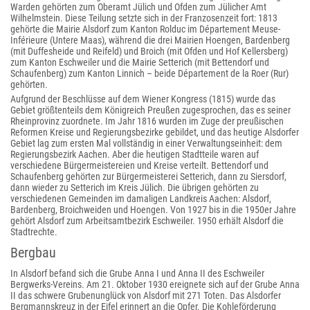
Warden gehörten zum Oberamt Jülich und Ofden zum Jülicher Amt
Wilhelmstein. Diese Teilung setzte sich in der Franzosenzeit fort: 1813
gehörte die Mairie Alsdorf zum Kanton Rolduc im Département Meuse-
Inférieure (Untere Maas), während die drei Mairien Hoengen, Bardenberg
(mit Duffesheide und Reifeld) und Broich (mit Ofden und Hof Kellersberg)
zum Kanton Eschweiler und die Mairie Setterich (mit Bettendorf und
Schaufenberg) zum Kanton Linnich – beide Département de la Roer (Rur)
gehörten.
Aufgrund der Beschlüsse auf dem Wiener Kongress (1815) wurde das
Gebiet größtenteils dem Königreich Preußen zugesprochen, das es seiner
Rheinprovinz zuordnete. Im Jahr 1816 wurden im Zuge der preußischen
Reformen Kreise und Regierungsbezirke gebildet, und das heutige Alsdorfer
Gebiet lag zum ersten Mal vollständig in einer Verwaltungseinheit: dem
Regierungsbezirk Aachen. Aber die heutigen Stadtteile waren auf
verschiedene Bürgermeistereien und Kreise verteilt. Bettendorf und
Schaufenberg gehörten zur Bürgermeisterei Setterich, dann zu Siersdorf,
dann wieder zu Setterich im Kreis Jülich. Die übrigen gehörten zu
verschiedenen Gemeinden im damaligen Landkreis Aachen: Alsdorf,
Bardenberg, Broichweiden und Hoengen. Von 1927 bis in die 1950er Jahre
gehört Alsdorf zum Arbeitsamtbezirk Eschweiler. 1950 erhält Alsdorf die
Stadtrechte.
Bergbau
In Alsdorf befand sich die Grube Anna I und Anna II des Eschweiler
Bergwerks-Vereins. Am 21. Oktober 1930 ereignete sich auf der Grube Anna
II das schwere Grubenunglück von Alsdorf mit 271 Toten. Das Alsdorfer
Bergmannskreuz in der Eifel erinnert an die Opfer. Die Kohleförderung