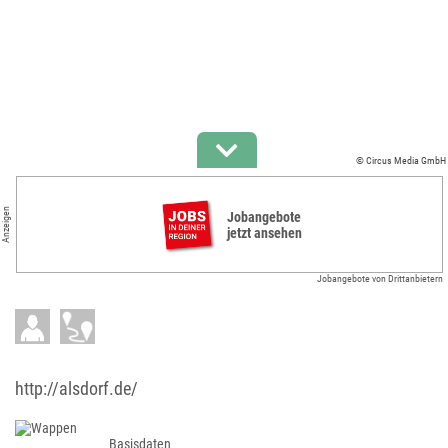
© Circus Media GmbH
Anzeigen
Jobangebote
jetzt ansehen
Jobangebote von Drittanbietern
http://alsdorf.de/
Basisdaten