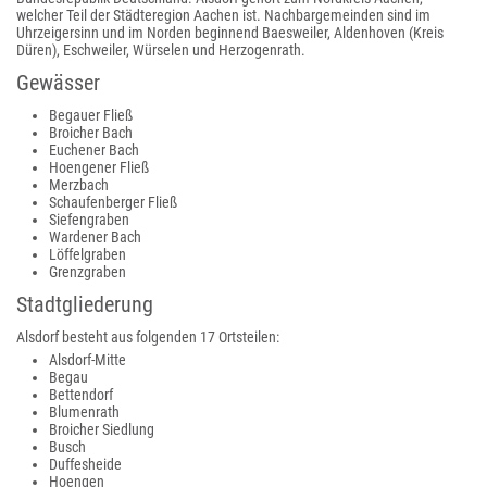
welcher Teil der Städteregion Aachen ist. Nachbargemeinden sind im
Uhrzeigersinn und im Norden beginnend Baesweiler, Aldenhoven (Kreis
Düren), Eschweiler, Würselen und Herzogenrath.
Gewässer
Begauer Fließ
Broicher Bach
Euchener Bach
Hoengener Fließ
Merzbach
Schaufenberger Fließ
Siefengraben
Wardener Bach
Löffelgraben
Grenzgraben
Stadtgliederung
Alsdorf besteht aus folgenden 17 Ortsteilen:
Alsdorf-Mitte
Begau
Bettendorf
Blumenrath
Broicher Siedlung
Busch
Duffesheide
Hoengen