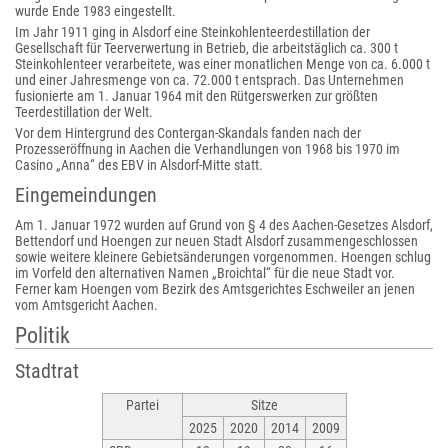
wurde Ende 1983 eingestellt.
Im Jahr 1911 ging in Alsdorf eine Steinkohlenteerdestillation der
Gesellschaft für Teerverwertung in Betrieb, die arbeitstäglich ca. 300 t
Steinkohlenteer verarbeitete, was einer monatlichen Menge von ca. 6.000 t
und einer Jahresmenge von ca. 72.000 t entsprach. Das Unternehmen
fusionierte am 1. Januar 1964 mit den Rütgerswerken zur größten
Teerdestillation der Welt.
Vor dem Hintergrund des Contergan-Skandals fanden nach der
Prozesseröffnung in Aachen die Verhandlungen von 1968 bis 1970 im
Casino „Anna“ des EBV in Alsdorf-Mitte statt.
Eingemeindungen
Am 1. Januar 1972 wurden auf Grund von § 4 des Aachen-Gesetzes Alsdorf,
Bettendorf und Hoengen zur neuen Stadt Alsdorf zusammengeschlossen
sowie weitere kleinere Gebietsänderungen vorgenommen. Hoengen schlug
im Vorfeld den alternativen Namen „Broichtal“ für die neue Stadt vor.
Ferner kam Hoengen vom Bezirk des Amtsgerichtes Eschweiler an jenen
vom Amtsgericht Aachen.
Politik
Stadtrat
Partei
Sitze
2025
2020
2014
2009