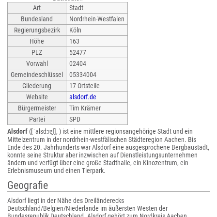
Art
Stadt
Bundesland
Nordrhein-Westfalen
Regierungsbezirk
Köln
Höhe
163
PLZ
52477
Vorwahl
02404
Gemeindeschlüssel
05334004
Gliederung
17 Ortsteile
Website
alsdorf.de
Bürgermeister
Tim Krämer
Partei
SPD
Alsdorf
([ˈalsdɔɐ̯f], ) ist eine mittlere regionsangehörige Stadt und ein
Mittelzentrum in der nordrhein-westfälischen Städteregion Aachen. Bis
Ende des 20. Jahrhunderts war Alsdorf eine ausgesprochene Bergbaustadt,
konnte seine Struktur aber inzwischen auf Dienstleistungsunternehmen
ändern und verfügt über eine große Stadthalle, ein Kinozentrum, ein
Erlebnismuseum und einen Tierpark.
Geografie
Alsdorf liegt in der Nähe des Dreiländerecks
Deutschland/Belgien/Niederlande im äußersten Westen der
Bundesrepublik Deutschland. Alsdorf gehört zum Nordkreis Aachen,