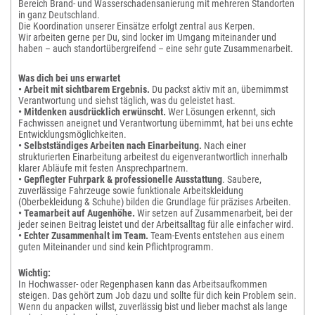
Bereich Brand- und Wasserschadensanierung mit mehreren Standorten
in ganz Deutschland.
Die Koordination unserer Einsätze erfolgt zentral aus Kerpen.
Wir arbeiten gerne per Du, sind locker im Umgang miteinander und
haben – auch standortübergreifend – eine sehr gute Zusammenarbeit.
Was dich bei uns erwartet
• Arbeit mit sichtbarem Ergebnis.
Du packst aktiv mit an, übernimmst
Verantwortung und siehst täglich, was du geleistet hast.
• Mitdenken ausdrücklich erwünscht.
Wer Lösungen erkennt, sich
Fachwissen aneignet und Verantwortung übernimmt, hat bei uns echte
Entwicklungsmöglichkeiten.
• Selbstständiges Arbeiten nach Einarbeitung.
Nach einer
strukturierten Einarbeitung arbeitest du eigenverantwortlich innerhalb
klarer Abläufe mit festen Ansprechpartnern.
• Gepflegter Fuhrpark & professionelle Ausstattung
. Saubere,
zuverlässige Fahrzeuge sowie funktionale Arbeitskleidung
(Oberbekleidung & Schuhe) bilden die Grundlage für präzises Arbeiten.
• Teamarbeit auf Augenhöhe.
Wir setzen auf Zusammenarbeit, bei der
jeder seinen Beitrag leistet und der Arbeitsalltag für alle einfacher wird.
• Echter Zusammenhalt im Team.
Team-Events entstehen aus einem
guten Miteinander und sind kein Pflichtprogramm.
Wichtig:
In Hochwasser- oder Regenphasen kann das Arbeitsaufkommen
steigen. Das gehört zum Job dazu und sollte für dich kein Problem sein.
Wenn du anpacken willst, zuverlässig bist und lieber machst als lange