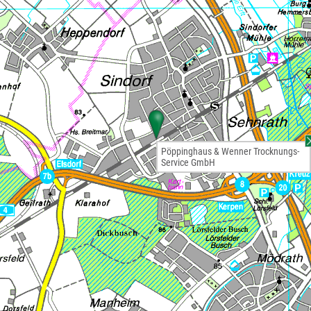
Pöppinghaus & Wenner Trocknungs-
Service GmbH