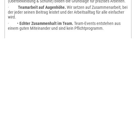
(Oberbekleidung & Schuhe) bilden die Grundlage für präzises Arbeiten.
·
Teamarbeit auf Augenhöhe.
Wir setzen auf Zusammenarbeit, bei
der jeder seinen Beitrag leistet und der Arbeitsalltag für alle einfacher
wird.
· •
Echter Zusammenhalt im Team.
Team-Events entstehen aus
einem guten Miteinander und sind kein Pflichtprogramm.
Hinweis:
Diese Position erfordert technisches Verständnis und
Verantwortungsbewusstsein.
Wenn du Ursachen analysieren willst, Technik sicher einsetzt und
strukturiert arbeitest, passt diese Aufgabe sehr gut zu dir.
Deine Aufgaben
• Durchführung von Leckageortungen mit moderner Messtechnik
(Thermografie, Akustik, Endoskopie)
• Analyse von Rohrbrüchen und Feuchtigkeitsschäden
• Erstellung nachvollziehbarer und strukturierter Ortungsprotokolle
• Kundenkontakt vor Ort – sachlich, ruhig und lösungsorientiert
• Enge Abstimmung mit Disposition und beteiligten Gewerken
Was du mitbringen solltest
• Erfahrung in der Leckageortung oder eine Ausbildung im SHK-Bereich
(von Vorteil, aber keine Voraussetzung)
• Strukturierte, saubere Arbeitsweise und ordentliche Dokumentation