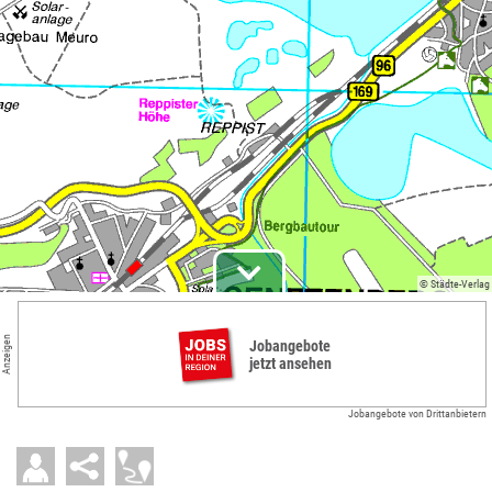
© Städte-Verlag
Anzeigen
Jobangebote
jetzt ansehen
Jobangebote von Drittanbietern