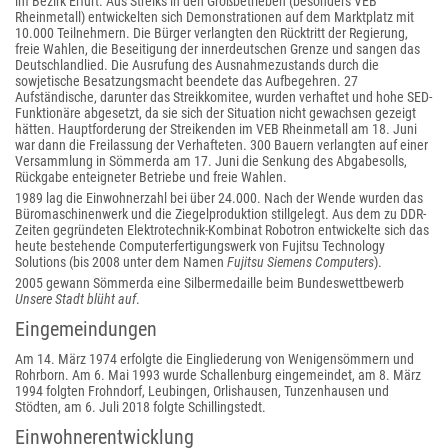
im Bezirk Erfurt. Aus Streiks in den Großbetrieben (besonders VEB
Rheinmetall) entwickelten sich Demonstrationen auf dem Marktplatz mit
10.000 Teilnehmern. Die Bürger verlangten den Rücktritt der Regierung,
freie Wahlen, die Beseitigung der innerdeutschen Grenze und sangen das
Deutschlandlied. Die Ausrufung des Ausnahmezustands durch die
sowjetische Besatzungsmacht beendete das Aufbegehren. 27
Aufständische, darunter das Streikkomitee, wurden verhaftet und hohe SED-
Funktionäre abgesetzt, da sie sich der Situation nicht gewachsen gezeigt
hätten. Hauptforderung der Streikenden im VEB Rheinmetall am 18. Juni
war dann die Freilassung der Verhafteten. 300 Bauern verlangten auf einer
Versammlung in Sömmerda am 17. Juni die Senkung des Abgabesolls,
Rückgabe enteigneter Betriebe und freie Wahlen.
1989 lag die Einwohnerzahl bei über 24.000. Nach der Wende wurden das
Büromaschinenwerk und die Ziegelproduktion stillgelegt. Aus dem zu DDR-
Zeiten gegründeten Elektrotechnik-Kombinat Robotron entwickelte sich das
heute bestehende Computerfertigungswerk von Fujitsu Technology
Solutions (bis 2008 unter dem Namen
Fujitsu Siemens Computers
).
2005 gewann Sömmerda eine Silbermedaille beim Bundeswettbewerb
Unsere Stadt blüht auf
.
Eingemeindungen
Am 14. März 1974 erfolgte die Eingliederung von Wenigensömmern und
Rohrborn. Am 6. Mai 1993 wurde Schallenburg eingemeindet, am 8. März
1994 folgten Frohndorf, Leubingen, Orlishausen, Tunzenhausen und
Stödten, am 6. Juli 2018 folgte Schillingstedt.
Einwohnerentwicklung