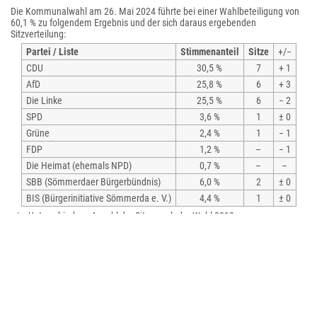
Die Kommunalwahl am 26. Mai 2024 führte bei einer Wahlbeteiligung von
60,1 % zu folgendem Ergebnis und der sich daraus ergebenden
Sitzverteilung:
Partei / Liste
Stimmenanteil
Sitze
+/−
CDU
30,5 %
7
+ 1
AfD
25,8 %
6
+ 3
Die Linke
25,5 %
6
− 2
SPD
3,6 %
1
± 0
Grüne
2,4 %
1
− 1
FDP
1,2 %
–
− 1
Die Heimat (ehemals NPD)
0,7 %
–
–
SBB (Sömmerdaer Bürgerbündnis)
6,0 %
2
± 0
BIS (Bürgerinitiative Sömmerda e. V.)
4,4 %
1
± 0
+/−: Unterschied zur Anzahl der Sitze nach der Wahl 2019
Jeweils eine gemeinsame Fraktion bilden die Stadtratsmitglieder von CDU
(7 Mandate), der AfD (6 Mandate), der Linken (6 Mandate) und von
Bündnis24 (SPD, Grüne, SBB sowie ein Fraktionsloser, ehemals BIS, 5
Mandate), sodass im Stadtrat vier Fraktionen vertreten sind.
Stimmberechtigt ist neben den Stadtratsmitgliedern auch der
Bürgermeister von Sömmerda.
Bürgermeister