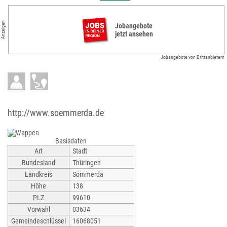
Anzeigen
Jobangebote
jetzt ansehen
Jobangebote von Drittanbietern
http://www.soemmerda.de
Basisdaten
Art
Stadt
Bundesland
Thüringen
Landkreis
Sömmerda
Höhe
138
PLZ
99610
Vorwahl
03634
Gemeindeschlüssel
16068051