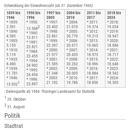
Entwicklung der Einwohnerzahl
(ab 31. Dezember 1960)
:
1839 bis
1950 bis
1997 bis
2004 bis
2011 bis
2018 bis
1946
1996
2003
2010
2017
2024
* 1839:
* 1950:
* 1997:
* 2004:
* 2011:
* 2018:
2.591
2
23.403
21.010
19.374
19.034
13.568
* 1890:
* 1998:
* 2005:
* 2012:
* 2019:
* 1960:
4.583
22.861
20.770
19.215
18.947
13.811
* 1905:
* 1999:
* 2006:
* 2013:
* 2020:
* 1981:
5.155
22.397
20.671
19.065
18.886
22.821
* 1910:
* 2000:
* 2007:
* 2014:
* 2021:
* 1984:
5.119
21.977
20.435
18.973
18.717
23.455
* 1933:
* 2001:
* 2008:
* 2015:
* 2022:
* 1994:
8.490
21.585
20.262
18.996
18.646
24.902
* 1939:
* 2002:
* 2009:
* 2016:
* 2023:
* 1995:
11.781
21.348
20.005
18.884
18.542
24.454
* 1946:
* 2003:
* 2010:
* 2017:
* 2024:
* 1996:
1
21.102
19.786
18.856
18.503
13.932
23.897
:
Datenquelle ab 1994: Thüringer Landesamt für Statistik
1
29. Oktober
2
31. August
Politik
Stadtrat