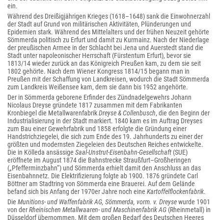
ein.
Während des Dreißigjährigen Krieges (1618–1648) sank die Einwohnerzahl
der Stadt auf Grund von militärischen Aktivitäten, Plünderungen und
Epidemien stark. Während des Mittelalters und der frühen Neuzeit gehörte
Sömmerda politisch zu Erfurt und damit zu Kurmainz. Nach der Niederlage
der preußischen Armee in der Schlacht bei Jena und Auerstedt stand die
Stadt unter napoleonischer Herrschaft (Fürstentum Erfurt), bevor sie
1813/14 wieder zurück an das Königreich Preußen kam, zu dem sie seit
1802 gehörte. Nach dem Wiener Kongress 1814/15 begann man in
Preußen mit der Schaffung von Landkreisen, wodurch die Stadt Sömmerda
zum Landkreis Weißensee kam, dem sie dann bis 1952 angehörte.
Der in Sömmerda geborene Erfinder des Zündnadelgewehrs Johann
Nicolaus Dreyse gründete 1817 zusammen mit dem Fabrikanten
Kronbiegel die Metallwarenfabrik
Dreyse & Collenbusch
, die den Beginn der
Industrialisierung in der Stadt markiert. 1840 kam es im Auftrag Dreyses
zum Bau einer Gewehrfabrik und 1858 erfolgte die Gründung einer
Handstrichziegelei, die sich zum Ende des 19. Jahrhunderts zu einer der
größten und modernsten Ziegeleien des Deutschen Reiches entwickelte.
Die in Kölleda ansässige
Saal-Unstrut-Eisenbahn-Gesellschaft
(SUE)
eröffnete im August 1874 die Bahnstrecke Straußfurt–Großheringen
(„Pfefferminzbahn“) und Sömmerda erhielt damit den Anschluss an das
Eisenbahnnetz. Die Elektrifizierung folgte ab 1900. 1876 gründete Carl
Böttner am Stadtring von Sömmerda eine Brauerei. Auf dem Gelände
befand sich bis Anfang der 1970er Jahre noch eine
Kartoffelflockenfabrik
.
Die
Munitions- und Waffenfabrik AG, Sömmerda, vorm. v. Dreyse
wurde 1901
von der
Rheinischen Metallwaaren-
und Maschinenfabrik AG
(Rheinmetall) in
Düsseldorf übernommen. Mit dem großen Bedarf des Deutschen Heeres