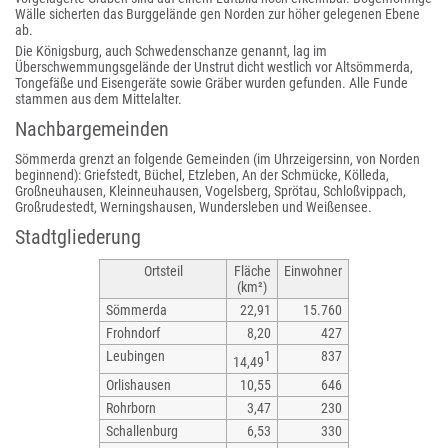
Wälle sicherten das Burggelände gen Norden zur höher gelegenen Ebene
ab.
Die Königsburg, auch Schwedenschanze genannt, lag im
Überschwemmungsgelände der Unstrut dicht westlich vor Altsömmerda,
Tongefäße und Eisengeräte sowie Gräber wurden gefunden. Alle Funde
stammen aus dem Mittelalter.
Nachbargemeinden
Sömmerda grenzt an folgende Gemeinden (im Uhrzeigersinn, von Norden
beginnend): Griefstedt, Büchel, Etzleben, An der Schmücke, Kölleda,
Großneuhausen, Kleinneuhausen, Vogelsberg, Sprötau, Schloßvippach,
Großrudestedt, Werningshausen, Wundersleben und Weißensee.
Stadtgliederung
Ortsteil
Fläche
Einwohner
(km²)
Sömmerda
22,91
15.760
Frohndorf
8,20
427
Leubingen
1
837
14,49
Orlishausen
10,55
646
Rohrborn
3,47
230
Schallenburg
6,53
330