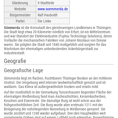
Gliederung
9 Stadtteile
Website
www.soemmerda.de
Bürgermeister
Ralf Hauboldt
Partei
Die Linke
Sömmerda
ist die Kreisstadt des gleichnamigen Landkreises in Thüringen.
Die Stadt liegt etwa 20 Kilometer nördlich von Erfurt, ist ein Mittelzentrum
und war Standort der Elektroindustrie (Fujitsu Technology Solutions), deren
Vorläufer die mechanischen Fabriken von Johann Nicolaus von Dreyse
waren. Sie prägten die Stadt seit 1840 maßgeblich und sorgten für das
Wachstum der ehemaligen unbedeutenden Ackerbürgerstadt zur
Industriestadt.
Geografie
Geografische Lage
Sömmerda liegt im flachen, fruchtbaren Thüringer Becken an der mittleren
Unstrut. Die Umgebung wird intensiv landwirtschaftlich genutzt und ist
waldarm. Das Klima ist außergewöhnlich trocken und relativ mild.
Auf der nordöstlich in der Gemarkung Tunzenhausen liegenden Fläche der
ehemaligen Weißenburg fand man Ascheschichten, Keramikscherben,
Knochen und Eisenreste. Die damalige Burg ist wohl schon aus der
frühgeschichtlichen Zeit. Die Burg wurde aber erstmals 1211 mit der
Belagerung der naheliegenden Runneburg in Weißensee genannt. Sie
wurde zerstört und 1248 wieder aufgebaut. Drei den Hauptwällen weit
vorgelagerte Gräben sind auf einem Luftbild noch erkennbar. Bogenförmige