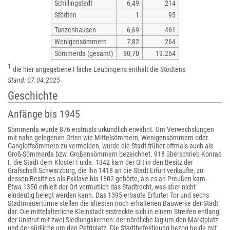
Schillingstedt
6,49
214
Stödten
1
95
Tunzenhausen
6,69
461
Wenigensömmern
7,82
264
Sömmerda (gesamt)
80,70
19.264
1
die hier angegebene Fläche Leubingens enthält die Stödtens
Stand: 07.04.2025
Geschichte
Anfänge bis 1945
Sömmerda wurde 876 erstmals urkundlich erwähnt. Um Verwechslungen
mit nahe gelegenen Orten wie Mittelsömmern, Wenigensömmern oder
Gangloffsömmern zu vermeiden, wurde die Stadt früher oftmals auch als
Groß-Sömmerda bzw. Großensömmern bezeichnet. 918 überschrieb Konrad
I. die Stadt dem Kloster Fulda. 1342 kam der Ort in den Besitz der
Grafschaft Schwarzburg, die ihn 1418 an die Stadt Erfurt verkaufte, zu
dessen Besitz es als Exklave bis 1802 gehörte, als es an Preußen kam.
Etwa 1350 erhielt der Ort vermutlich das Stadtrecht, was aber nicht
eindeutig belegt werden kann. Das 1395 erbaute Erfurter Tor und sechs
Stadtmauertürme stellen die ältesten noch erhaltenen Bauwerke der Stadt
dar. Die mittelalterliche Kleinstadt erstreckte sich in einem Streifen entlang
der Unstrut mit zwei Siedlungskernen: der nördliche lag um den Marktplatz
und der südliche um den Petriplatz. Die Stadtbefestigung bezog beide mit