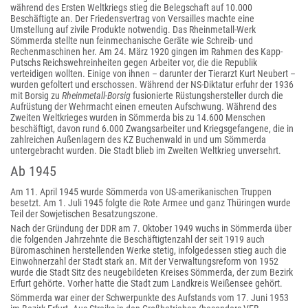
während des Ersten Weltkriegs stieg die Belegschaft auf 10.000
Beschäftigte an. Der Friedensvertrag von Versailles machte eine
Umstellung auf zivile Produkte notwendig. Das Rheinmetall-Werk
Sömmerda stellte nun feinmechanische Geräte wie Schreib- und
Rechenmaschinen her. Am 24. März 1920 gingen im Rahmen des Kapp-
Putschs Reichswehreinheiten gegen Arbeiter vor, die die Republik
verteidigen wollten. Einige von ihnen – darunter der Tierarzt Kurt Neubert –
wurden gefoltert und erschossen. Während der NS-Diktatur erfuhr der 1936
mit Borsig zu
Rheinmetall-Borsig
fusionierte Rüstungshersteller durch die
Aufrüstung der Wehrmacht einen erneuten Aufschwung. Während des
Zweiten Weltkrieges wurden in Sömmerda bis zu 14.600 Menschen
beschäftigt, davon rund 6.000 Zwangsarbeiter und Kriegsgefangene, die in
zahlreichen Außenlagern des KZ Buchenwald in und um Sömmerda
untergebracht wurden. Die Stadt blieb im Zweiten Weltkrieg unversehrt.
Ab 1945
Am 11. April 1945 wurde Sömmerda von US-amerikanischen Truppen
besetzt. Am 1. Juli 1945 folgte die Rote Armee und ganz Thüringen wurde
Teil der Sowjetischen Besatzungszone.
Nach der Gründung der DDR am 7. Oktober 1949 wuchs in Sömmerda über
die folgenden Jahrzehnte die Beschäftigtenzahl der seit 1919 auch
Büromaschinen herstellenden Werke stetig, infolgedessen stieg auch die
Einwohnerzahl der Stadt stark an. Mit der Verwaltungsreform von 1952
wurde die Stadt Sitz des neugebildeten Kreises Sömmerda, der zum Bezirk
Erfurt gehörte. Vorher hatte die Stadt zum Landkreis Weißensee gehört.
Sömmerda war einer der Schwerpunkte des Aufstands vom 17. Juni 1953