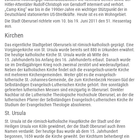
Hitler-Attentäter Rudolf-Christoph von Gersdorff interniert und verhört.
„Camp King“ war bis in die 1990er-Jahre ein wichtiger Stützpunkt der in
Deutschland stationierten US-Streitkräfte. Heute ist es ein Wohngebiet.
Die Stadt Oberursel richtete vom 10. bis 19. Juni 2011 den 51. Hessentag
aus.
Kirchen
Das eigentliche Stadtgebiet Oberursels ist römisch-katholisch geprägt. Eine
Vorgängerkirche von St. Ursula wurde bereits seit 880 in Urkunden erwähnt.
Die heutige katholische Kirche St. Ursula wurde ab Mitte des
15. Jahrhunderts bis Anfang des 16. Jahrhunderts erbaut. Danach wurde
sie im Dreißigjährigen Krieg noch zweimal zerstört und wiederaufgebaut.
Neben der katholischen Kirche findet sich die evangelisch-unierte Kirche
mit mehreren Kirchengemeinden. Weiter gibt es die evangelisch-
lutherische St.-Johannes-Gemeinde, die zum Kirchenbezirk Hessen-Süd der
Selbständigen Evangelisch-Lutherischen Kirche gehört. Ihre sonntäglich
gefeierten lutherischen Messen sind einzigartig in Oberursel. Direkter
Nachbar ist die Lutherische Theologische Hochschule Oberursel, an der die
lutherischen Pfarrer der Selbständigen Evangelisch-Lutherischen Kirche ihr
Studium der Evangelischen Theologie absolvieren.
St. Ursula
St. Ursula ist die römisch-katholische Hauptkirche der Stadt und der
Heiligen Ursula von Köln gewidmet, der die Stadt Oberursel auch ihren
Namen verdankt. Der heutige Bau wurde ab dem 15. Jahrhundert
begonnen, 1659 wurde die Kirche geweiht. Der Kirchturm beherbergt ein