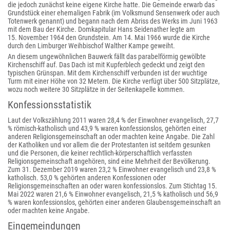
die jedoch zunächst keine eigene Kirche hatte. Die Gemeinde erwarb das
Grundstück einer ehemaligen Fabrik (im Volksmund Sensenwerk oder auch
Totenwerk genannt) und begann nach dem Abriss des Werks im Juni 1963
mit dem Bau der Kirche. Domkapitular Hans Seidenather legte am
15. November 1964 den Grundstein. Am 14. Mai 1966 wurde die Kirche
durch den Limburger Weihbischof Walther Kampe geweiht.
An diesem ungewöhnlichen Bauwerk fällt das parabelförmig gewölbte
Kirchenschiff auf. Das Dach ist mit Kupferblech gedeckt und zeigt den
typischen Grünspan. Mit dem Kirchenschiff verbunden ist der wuchtige
Turm mit einer Höhe von 32 Metern. Die Kirche verfügt über 500 Sitzplätze,
wozu noch weitere 30 Sitzplätze in der Seitenkapelle kommen.
Konfessionsstatistik
Laut der Volkszählung 2011 waren 28,4 % der Einwohner evangelisch, 27,7
% römisch-katholisch und 43,9 % waren konfessionslos, gehörten einer
anderen Religionsgemeinschaft an oder machten keine Angabe. Die Zahl
der Katholiken und vor allem die der Protestanten ist seitdem gesunken
und die Personen, die keiner rechtlich-körperschaftlich verfassten
Religionsgemeinschaft angehören, sind eine Mehrheit der Bevölkerung.
Zum 31. Dezember 2019 waren 23,2 % Einwohner evangelisch und 23,8 %
katholisch. 53,0 % gehörten anderen Konfessionen oder
Religionsgemeinschaften an oder waren konfessionslos. Zum Stichtag 15.
Mai 2022 waren 21,6 % Einwohner evangelisch, 21,5 % katholisch und 56,9
% waren konfessionslos, gehörten einer anderen Glaubensgemeinschaft an
oder machten keine Angabe.
Eingemeindungen