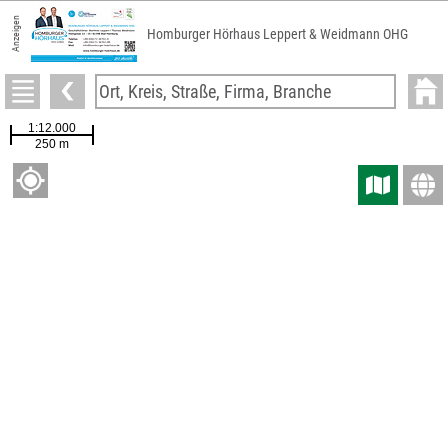
Anzeigen
Pietät St. Ursula Josef Kunz e.K. Inh. Sabine
Kunz