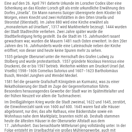
Eine auf den 26. April 791 datierte Urkunde im Lorscher Codex über eine
Schenkung an das Kloster Lorsch gilt als erste urkundliche Erwähnung des
Dorfes „Ursella“. Ein Mann namens Suicger übereignete dem Kloster 60
Morgen, einen Knecht und zwei Hofstätten in den Orten Ursella und
Steorstat (Stierstadt). Im Jahre 880 wird eine Kirche erwähnt als
„monasterium ad Ursellam“, 1317 wird Marktverkehr bezeugt. 1444 wurden
der Stadt Stadtrechte verliehen. Zwei Jahre später wurde die
Stadtbefestigung fertig gestellt. Da die Stadt im 15. Jahrhundert rasant
gewachsen war, wurden die Mauern 1481 nach Osten erweitert. In den 20er
Jahren des 16. Jahrhunderts wurde eine Lateinschule neben der Kirche
eröffnet; von dieser sind heute keine Spuren mehr zu sehen.
1535 gelangte Oberursel unter die Herrschaft des Grafen Ludwig zu
Stolberg und wurde protestantisch. 1557 gründete Nicolaus Henricus eine
Druckerei, die er bis 1597 betrieb. Weiterhin wirkten am Druckort Ursel (lat.
Vrsellis
) 1598–1606 Cornelius Sutorius und 1607–1623 Bartholomäus
Busch, Wendel Junghen und Wendel Meckel.
1581 fiel die gesamte Grafschaft Königstein an Kurmainz, was zu einer
Rekatholisierung der Stadt im Zuge der Gegenreformation führte.
Besonders herausragendes Gewerbe der Stadt war im Spätmittelalter und
der frühen Neuzeit vor allem die Tuchmacherei.
Im Dreißigjährigen Krieg wurde die Stadt zweimal, 1622 und 1645, zerstört,
die Einwohnerzahl sank von 1600 auf 600. 1645 waren fast alle Häuser
abgebrannt, nur drei, das alte Rathaus, eine Bäckerstube sowie ein
Wohnhaus nahe dem Marktplatz, brannten nicht ab. Deshalb stammen
heute die ältesten Häuser in der Oberurseler Altstadt aus dem
17. Jahrhundert. Das benachbarte Mittelursel ging vollständig unter. In der
Folge entsteht im Urselbachtal ein großes Mühlengewerbe, auch mit