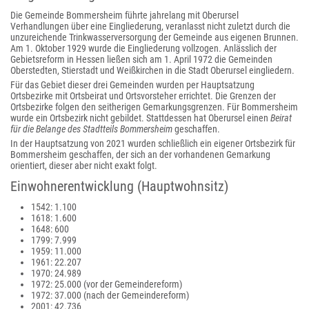
Die Gemeinde Bommersheim führte jahrelang mit Oberursel
Verhandlungen über eine Eingliederung, veranlasst nicht zuletzt durch die
unzureichende Trinkwasserversorgung der Gemeinde aus eigenen Brunnen.
Am 1. Oktober 1929 wurde die Eingliederung vollzogen. Anlässlich der
Gebietsreform in Hessen ließen sich am 1. April 1972 die Gemeinden
Oberstedten, Stierstadt und Weißkirchen in die Stadt Oberursel eingliedern.
Für das Gebiet dieser drei Gemeinden wurden per Hauptsatzung
Ortsbezirke mit Ortsbeirat und Ortsvorsteher errichtet. Die Grenzen der
Ortsbezirke folgen den seitherigen Gemarkungsgrenzen. Für Bommersheim
wurde ein Ortsbezirk nicht gebildet. Stattdessen hat Oberursel einen
Beirat
für die Belange des Stadtteils Bommersheim
geschaffen.
In der Hauptsatzung von 2021 wurden schließlich ein eigener Ortsbezirk für
Bommersheim geschaffen, der sich an der vorhandenen Gemarkung
orientiert, dieser aber nicht exakt folgt.
Einwohnerentwicklung (Hauptwohnsitz)
1542: 1.100
1618: 1.600
1648: 600
1799: 7.999
1959: 11.000
1961: 22.207
1970: 24.989
1972: 25.000 (vor der Gemeindereform)
1972: 37.000 (nach der Gemeindereform)
2001: 42.736