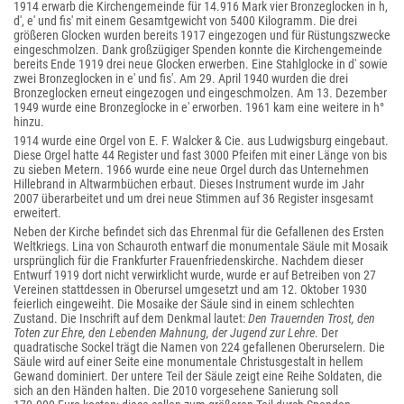
1914 erwarb die Kirchengemeinde für 14.916 Mark vier Bronzeglocken in h,
d′, e′ und fis′ mit einem Gesamtgewicht von 5400 Kilogramm. Die drei
größeren Glocken wurden bereits 1917 eingezogen und für Rüstungszwecke
eingeschmolzen. Dank großzügiger Spenden konnte die Kirchengemeinde
bereits Ende 1919 drei neue Glocken erwerben. Eine Stahlglocke in d′ sowie
zwei Bronzeglocken in e′ und fis′. Am 29. April 1940 wurden die drei
Bronzeglocken erneut eingezogen und eingeschmolzen. Am 13. Dezember
1949 wurde eine Bronzeglocke in e′ erworben. 1961 kam eine weitere in h°
hinzu.
1914 wurde eine Orgel von E. F. Walcker & Cie. aus Ludwigsburg eingebaut.
Diese Orgel hatte 44 Register und fast 3000 Pfeifen mit einer Länge von bis
zu sieben Metern. 1966 wurde eine neue Orgel durch das Unternehmen
Hillebrand in Altwarmbüchen erbaut. Dieses Instrument wurde im Jahr
2007 überarbeitet und um drei neue Stimmen auf 36 Register insgesamt
erweitert.
Neben der Kirche befindet sich das Ehrenmal für die Gefallenen des Ersten
Weltkriegs. Lina von Schauroth entwarf die monumentale Säule mit Mosaik
ursprünglich für die Frankfurter Frauenfriedenskirche. Nachdem dieser
Entwurf 1919 dort nicht verwirklicht wurde, wurde er auf Betreiben von 27
Vereinen stattdessen in Oberursel umgesetzt und am 12. Oktober 1930
feierlich eingeweiht. Die Mosaike der Säule sind in einem schlechten
Zustand. Die Inschrift auf dem Denkmal lautet:
Den Trauernden Trost, den
Toten zur Ehre, den Lebenden Mahnung, der Jugend zur Lehre
. Der
quadratische Sockel trägt die Namen von 224 gefallenen Oberurselern. Die
Säule wird auf einer Seite eine monumentale Christusgestalt in hellem
Gewand dominiert. Der untere Teil der Säule zeigt eine Reihe Soldaten, die
sich an den Händen halten. Die 2010 vorgesehene Sanierung soll