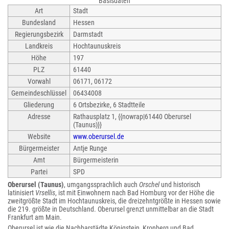
Basisdaten
Art
Stadt
Bundesland
Hessen
Regierungsbezirk
Darmstadt
Landkreis
Hochtaunuskreis
Höhe
197
PLZ
61440
Vorwahl
06171, 06172
Gemeindeschlüssel
06434008
Gliederung
6 Ortsbezirke, 6 Stadtteile
Adresse
Rathausplatz 1, {{nowrap|61440 Oberursel
(Taunus)}}
Website
www.oberursel.de
Bürgermeister
Antje Runge
Amt
Bürgermeisterin
Partei
SPD
Oberursel (Taunus)
, umgangssprachlich auch
Orschel
und historisch
latinisiert
Vrsellis
, ist mit Einwohnern nach Bad Homburg vor der Höhe die
zweitgrößte Stadt im Hochtaunuskreis, die dreizehntgrößte in Hessen sowie
die 219. größte in Deutschland. Oberursel grenzt unmittelbar an die Stadt
Frankfurt am Main.
Oberursel ist wie die Nachbarstädte Königstein, Kronberg und Bad