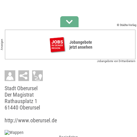
© Städte-Verlag
Anzeigen
Jobangebote
jetzt ansehen
Jobangebote von Drittanbietern
Stadt Oberursel
Der Magistrat
Rathausplatz 1
61440 Oberursel
http://www.oberursel.de