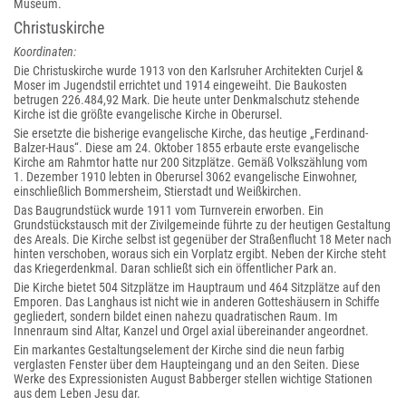
Museum.
Christuskirche
Koordinaten:
Die Christuskirche wurde 1913 von den Karlsruher Architekten Curjel &
Moser im Jugendstil errichtet und 1914 eingeweiht. Die Baukosten
betrugen 226.484,92 Mark. Die heute unter Denkmalschutz stehende
Kirche ist die größte evangelische Kirche in Oberursel.
Sie ersetzte die bisherige evangelische Kirche, das heutige „Ferdinand-
Balzer-Haus“. Diese am 24. Oktober 1855 erbaute erste evangelische
Kirche am Rahmtor hatte nur 200 Sitzplätze. Gemäß Volkszählung vom
1. Dezember 1910 lebten in Oberursel 3062 evangelische Einwohner,
einschließlich Bommersheim, Stierstadt und Weißkirchen.
Das Baugrundstück wurde 1911 vom Turnverein erworben. Ein
Grundstückstausch mit der Zivilgemeinde führte zu der heutigen Gestaltung
des Areals. Die Kirche selbst ist gegenüber der Straßenflucht 18 Meter nach
hinten verschoben, woraus sich ein Vorplatz ergibt. Neben der Kirche steht
das Kriegerdenkmal. Daran schließt sich ein öffentlicher Park an.
Die Kirche bietet 504 Sitzplätze im Hauptraum und 464 Sitzplätze auf den
Emporen. Das Langhaus ist nicht wie in anderen Gotteshäusern in Schiffe
gegliedert, sondern bildet einen nahezu quadratischen Raum. Im
Innenraum sind Altar, Kanzel und Orgel axial übereinander angeordnet.
Ein markantes Gestaltungselement der Kirche sind die neun farbig
verglasten Fenster über dem Haupteingang und an den Seiten. Diese
Werke des Expressionisten August Babberger stellen wichtige Stationen
aus dem Leben Jesu dar.