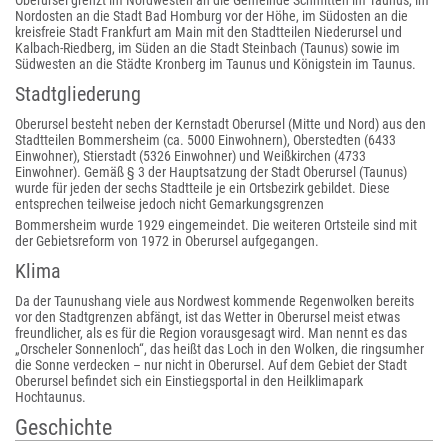
Oberursel grenzt im Nordwesten an die Gemeinde Schmitten im Taunus, im
Nordosten an die Stadt Bad Homburg vor der Höhe, im Südosten an die
kreisfreie Stadt Frankfurt am Main mit den Stadtteilen Niederursel und
Kalbach-Riedberg, im Süden an die Stadt Steinbach (Taunus) sowie im
Südwesten an die Städte Kronberg im Taunus und Königstein im Taunus.
Stadtgliederung
Oberursel besteht neben der Kernstadt Oberursel (Mitte und Nord) aus den
Stadtteilen Bommersheim (ca. 5000 Einwohnern), Oberstedten (6433
Einwohner), Stierstadt (5326 Einwohner) und Weißkirchen (4733
Einwohner). Gemäß § 3 der Hauptsatzung der Stadt Oberursel (Taunus)
wurde für jeden der sechs Stadtteile je ein Ortsbezirk gebildet. Diese
entsprechen teilweise jedoch nicht Gemarkungsgrenzen
Bommersheim wurde 1929 eingemeindet. Die weiteren Ortsteile sind mit
der Gebietsreform von 1972 in Oberursel aufgegangen.
Klima
Da der Taunushang viele aus Nordwest kommende Regenwolken bereits
vor den Stadtgrenzen abfängt, ist das Wetter in Oberursel meist etwas
freundlicher, als es für die Region vorausgesagt wird. Man nennt es das
„Orscheler Sonnenloch“, das heißt das Loch in den Wolken, die ringsumher
die Sonne verdecken – nur nicht in Oberursel. Auf dem Gebiet der Stadt
Oberursel befindet sich ein Einstiegsportal in den Heilklimapark
Hochtaunus.
Geschichte