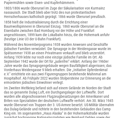
Papiermühlen sowie Eisen- und Kupferhämmern.
1803/1806 wurde Oberursel im Zuge der Säkularisation von Kurmainz
nassauisch. Die Stadt blieb aber trotz des nun protestantischen
Herrscherhauses katholisch geprägt. 1866 wurde Oberursel preußisch.
1858 hielt die Industrialisierung durch die Errichtung einer
Baumwollspinnerei in Oberursel Einzug. 1860 wurde Oberursel an die
Eisenbahn zwischen Bad Homburg vor der Höhe und Frankfurt
angeschlossen, 1899 kam die Lokalbahn hinzu, die die Hohemark anfuhr
(heutige Linie U3 der U-Bahn Frankfurt).
Während des Novemberpogroms 1938 wurden Anwesen und Geschäfte
jüdischer Familien verwüstet. Die Synagoge in der Weidengasse wurde im
Spätsommer 1938 an einen Privatmann verkauft und blieb unzerstört.
Anfang 1939 lebte nur noch eine einzige jüdische Familie im Ort. Ab
September 1942 wurde der Ort für „judenfrei“ erklärt. Anfang der 1960er
Jahre wurde das Synagogengebäude wegen Baufälligkeit abgerissen; das
Vorderhaus Weidengasse 9 blieb erhalten. Die „Initiative Opferdenkmal
e.V.“ errichtete ein aus zwei Figurengruppen bestehende Mahnmal am
Hospitalhof. Ab Frühjahr 2022 wurden Stolpersteine zur Erinnerung an die
ermordeten jüdischen Einwohner verlegt.
Im Zweiten Weltkrieg befand sich auf einem Gelände im Norden der Stadt
das so genannte Dulag Luft, ein Durchgangslager der Luftwaffe. Dort
wurden alle abgeschossenen Flugzeugbesatzungen der Amerikaner und
Briten von Spezialisten der deutschen Luftwaffe verhört. Am 30. März 1945
wurde Oberursel von Truppen der 3. US-Armee besetzt. US-Militär übernahm
das Dulag-Gelände und richtete in den bestehenden Gebäuden das Camp
King ein. Im sogenannten „Haus Alaska“ in der Hohemarkstraße wurden
zunächst hochrangige Nationalsozialisten wie Reinhard Gehlen sowie der