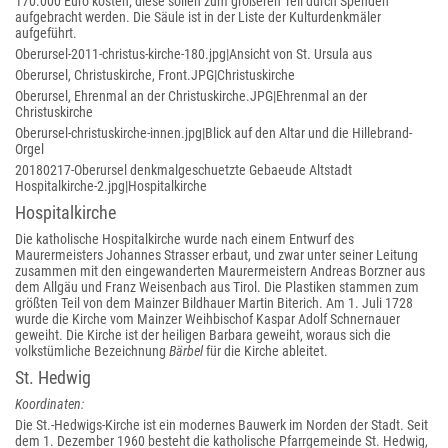
170.000 Euro kosten; diese sollen zum größeren Teil durch Spenden
aufgebracht werden. Die Säule ist in der Liste der Kulturdenkmäler
aufgeführt.
Oberursel-2011-christus-kirche-180.jpg|Ansicht von St. Ursula aus
Oberursel, Christuskirche, Front.JPG|Christuskirche
Oberursel, Ehrenmal an der Christuskirche.JPG|Ehrenmal an der
Christuskirche
Oberursel-christuskirche-innen.jpg|Blick auf den Altar und die Hillebrand-
Orgel
20180217-Oberursel denkmalgeschuetzte Gebaeude Altstadt
Hospitalkirche-2.jpg|Hospitalkirche
Hospitalkirche
Die katholische Hospitalkirche wurde nach einem Entwurf des
Maurermeisters Johannes Strasser erbaut, und zwar unter seiner Leitung
zusammen mit den eingewanderten Maurermeistern Andreas Borzner aus
dem Allgäu und Franz Weisenbach aus Tirol. Die Plastiken stammen zum
größten Teil von dem Mainzer Bildhauer Martin Biterich. Am 1. Juli 1728
wurde die Kirche vom Mainzer Weihbischof Kaspar Adolf Schnernauer
geweiht. Die Kirche ist der heiligen Barbara geweiht, woraus sich die
volkstümliche Bezeichnung
Bärbel
für die Kirche ableitet.
St. Hedwig
Koordinaten:
Die St.-Hedwigs-Kirche ist ein modernes Bauwerk im Norden der Stadt. Seit
dem 1. Dezember 1960 besteht die katholische Pfarrgemeinde St. Hedwig,