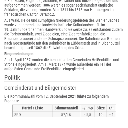
– Franzosen, Engländer, Schotten, Holländer und Russen – geduldet und
aufgenommen werden; 1806 waren es sogar sechshundert englische
Soldaten, die versorgt wurden. Von 1811 bis 1813 war Hambergen im
französischen
Canton Osterholz
.
Aus Wald, Heide und sumpfigen Niederungsgebieten des Giehler Baches
wurde zunehmend eine landwirtschaftliche Kulturlandschaft. Im
19. Jahrhundert nahmen Handwerk und Gewerbe zu; es entstanden zudem
die Torfstreufabrik, zwei Ziegeleien, eine Zigarrenfabrikation, die
Braunbierbrauerei und eine Schnapsbrennerei. Die Bahnlinie von Bremen
nach Geestemünde mit den Bahnhöfen in Lübberstedt und in Oldenbüttel
beschleunigte seit 1862 die Entwicklung des Ortes.
Eingemeindungen
Am 1. April 1937 wurden die benachbarten Gemeinden Heißenbüttel und
Ströhe eingegliedert. Am 1. März 1974 wurde außerdem ein Teil der
aufgelösten Gemeinde Freißenbüttel eingegliedert.
Politik
Gemeinderat und Bürgermeister
Die Kommunalwahl vom 12. September 2021 führte zu folgendem
Ergebnis:
Partei / Liste
Stimmenanteil
+/− %p
Sitze
+/−
SPD
57,1 %
− 5,5
10
− 1
CDU
18,1 %
+ 4,7
3
− 1
Bündnis 90/Die Grünen
7,6 %
+7,6
1
+1