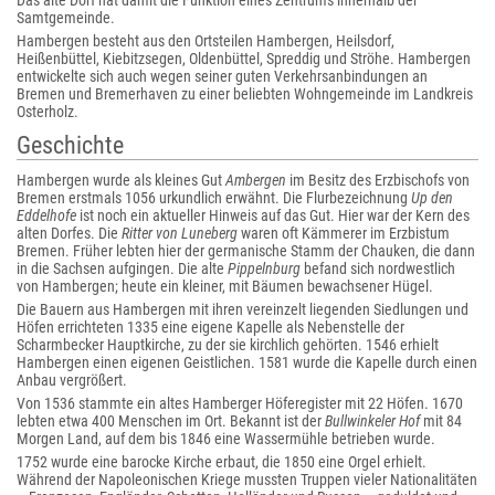
Das alte Dorf hat damit die Funktion eines Zentrums innerhalb der
Samtgemeinde.
Hambergen besteht aus den Ortsteilen Hambergen, Heilsdorf,
Heißenbüttel, Kiebitzsegen, Oldenbüttel, Spreddig und Ströhe. Hambergen
entwickelte sich auch wegen seiner guten Verkehrsanbindungen an
Bremen und Bremerhaven zu einer beliebten Wohngemeinde im Landkreis
Osterholz.
Geschichte
Hambergen wurde als kleines Gut
Ambergen
im Besitz des Erzbischofs von
Bremen erstmals 1056 urkundlich erwähnt. Die Flurbezeichnung
Up den
Eddelhofe
ist noch ein aktueller Hinweis auf das Gut. Hier war der Kern des
alten Dorfes. Die
Ritter von Luneberg
waren oft Kämmerer im Erzbistum
Bremen. Früher lebten hier der germanische Stamm der Chauken, die dann
in die Sachsen aufgingen. Die alte
Pippelnburg
befand sich nordwestlich
von Hambergen; heute ein kleiner, mit Bäumen bewachsener Hügel.
Die Bauern aus Hambergen mit ihren vereinzelt liegenden Siedlungen und
Höfen errichteten 1335 eine eigene Kapelle als Nebenstelle der
Scharmbecker Hauptkirche, zu der sie kirchlich gehörten. 1546 erhielt
Hambergen einen eigenen Geistlichen. 1581 wurde die Kapelle durch einen
Anbau vergrößert.
Von 1536 stammte ein altes Hamberger Höferegister mit 22 Höfen. 1670
lebten etwa 400 Menschen im Ort. Bekannt ist der
Bullwinkeler Hof
mit 84
Morgen Land, auf dem bis 1846 eine Wassermühle betrieben wurde.
1752 wurde eine barocke Kirche erbaut, die 1850 eine Orgel erhielt.
Während der Napoleonischen Kriege mussten Truppen vieler Nationalitäten