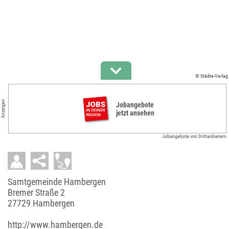
© Städte-Verlag
Anzeigen
Jobangebote
jetzt ansehen
Jobangebote von Drittanbietern
Samtgemeinde Hambergen
Bremer Straße 2
27729 Hambergen
http://www.hambergen.de