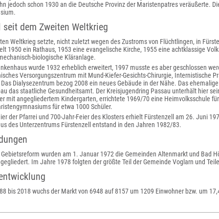
ihn jedoch schon 1930 an die Deutsche Provinz der Maristenpatres veräußerte. D
sium.
l seit dem Zweiten Weltkrieg
n Weltkrieg setzte, nicht zuletzt wegen des Zustroms von Flüchtlingen, in Fürsten
ielt 1950 ein Rathaus, 1953 eine evangelische Kirche, 1955 eine achtklassige Vo
mechanisch-biologische Kläranlage.
rankenhaus wurde 1932 erheblich erweitert, 1997 musste es aber geschlossen we
isches Versorgungszentrum mit Mund-Kiefer-Gesichts-Chirurgie, Internistische Pr
r. Das Dialysezentrum bezog 2008 ein neues Gebäude in der Nähe. Das ehemali
u das staatliche Gesundheitsamt. Der Kreisjugendring Passau unterhält hier sei
ter mit angegliedertem Kindergarten, errichtete 1969/70 eine Heimvolksschule f
istengymnasiums für etwa 1000 Schüler.
ier der Pfarrei und 700-Jahr-Feier des Klosters erhielt Fürstenzell am 26. Juni 1
us des Unterzentrums Fürstenzell entstand in den Jahren 1982/83.
dungen
Gebietsreform wurden am 1. Januar 1972 die Gemeinden Altenmarkt und Bad Hö
gegliedert. Im Jahre 1978 folgten der größte Teil der Gemeinde Voglarn und Tei
entwicklung
88 bis 2018 wuchs der Markt von 6948 auf 8157 um 1209 Einwohner bzw. um 17,