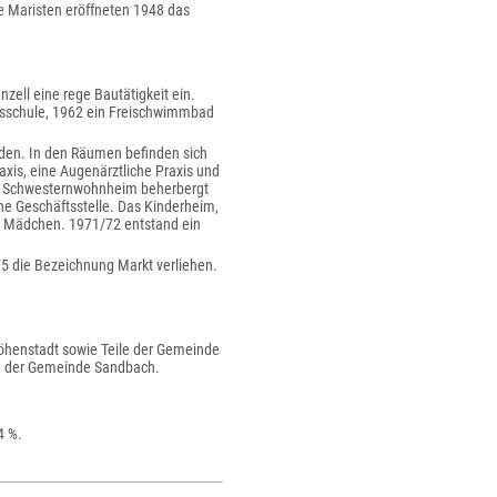
ie Maristen eröffneten 1948 das
zell eine rege Bautätigkeit ein.
lksschule, 1962 ein Freischwimmbad
rden. In den Räumen befinden sich
axis, eine Augenärztliche Praxis und
ge Schwesternwohnheim beherbergt
ne Geschäftsstelle. Das Kinderheim,
ür Mädchen. 1971/72 entstand ein
975 die Bezeichnung Markt verliehen.
henstadt sowie Teile der Gemeinde
le der Gemeinde Sandbach.
4 %.