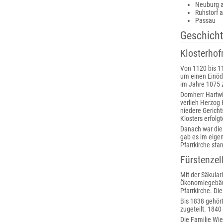
Neuburg 
Ruhstorf a
Passau
Geschich
Klosterho
Von 1120 bis 1
um einen Einödh
im Jahre 1075 
Domherr Hartwig
verlieh Herzog 
niedere Gerich
Klosters erfolg
Danach war die 
gab es im eigen
Pfarrkirche sta
Fürstenzel
Mit der Säkular
Ökonomiegebäud
Pfarrkirche. Di
Bis 1838 gehör
zugeteilt. 1840
Die Familie Wi