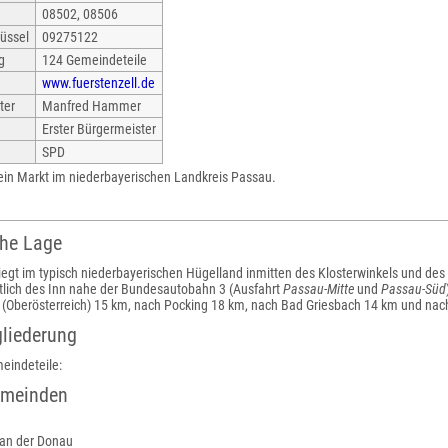
08502, 08506
üssel
09275122
g
124 Gemeindeteile
www.fuerstenzell.de
ter
Manfred Hammer
Erster Bürgermeister
SPD
 ein Markt im niederbayerischen Landkreis Passau.
che Lage
iegt im typisch niederbayerischen Hügelland inmitten des Klosterwinkels und des
lich des Inn nahe der Bundesautobahn 3 (Ausfahrt
Passau-Mitte
und
Passau-Süd
 (Oberösterreich) 15 km, nach Pocking 18 km, nach Bad Griesbach 14 km und nac
liederung
eindeteile:
emeinden
 an der Donau