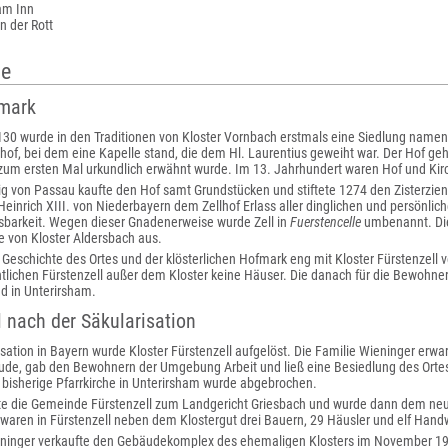
am Inn
n der Rott
te
fmark
130 wurde in den Traditionen von Kloster Vornbach erstmals eine Siedlung name
of, bei dem eine Kapelle stand, die dem Hl. Laurentius geweiht war. Der Hof gehö
zum ersten Mal urkundlich erwähnt wurde. Im 13. Jahrhundert waren Hof und Kirc
 von Passau kaufte den Hof samt Grundstücken und stiftete 1274 den Zisterziens
Heinrich XIII. von Niederbayern dem Zellhof Erlass aller dinglichen und persönlich
tsbarkeit. Wegen dieser Gnadenerweise wurde Zell in
Fuerstencelle
umbenannt. Die
te von Kloster Aldersbach aus.
Geschichte des Ortes und der klösterlichen Hofmark eng mit Kloster Fürstenzell 
tlichen Fürstenzell außer dem Kloster keine Häuser. Die danach für die Bewohner
nd in Unterirsham.
l nach der Säkularisation
isation in Bayern wurde Kloster Fürstenzell aufgelöst. Die Familie Wieninger erwar
e, gab den Bewohnern der Umgebung Arbeit und ließ eine Besiedlung des Ortes 
e bisherige Pfarrkirche in Unterirsham wurde abgebrochen.
te die Gemeinde Fürstenzell zum Landgericht Griesbach und wurde dann dem neu 
 waren in Fürstenzell neben dem Klostergut drei Bauern, 29 Häusler und elf Han
eninger verkaufte den Gebäudekomplex des ehemaligen Klosters im November 192