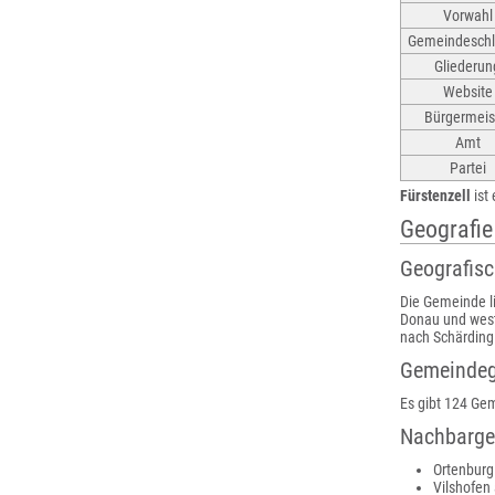
Vorwahl
Gemeindeschl
Gliederun
Website
Bürgermeis
Amt
Partei
Fürstenzell
ist
Geografie
Geografis
Die Gemeinde l
Donau und west
nach Schärding
Gemeindeg
Es gibt 124 Gem
Nachbarg
Ortenburg
Vilshofen