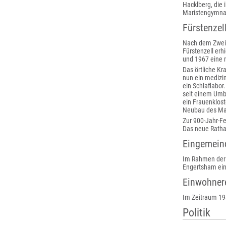
Hacklberg, die 
Maristengymna
Fürstenzel
Nach dem Zweite
Fürstenzell erh
und 1967 eine 
Das örtliche K
nun ein medizin
ein Schlaflabo
seit einem Umba
ein Frauenklos
Neubau des Mar
Zur 900-Jahr-Fe
Das neue Ratha
Eingemein
Im Rahmen der 
Engertsham ein
Einwohner
Im Zeitraum 19
Politik