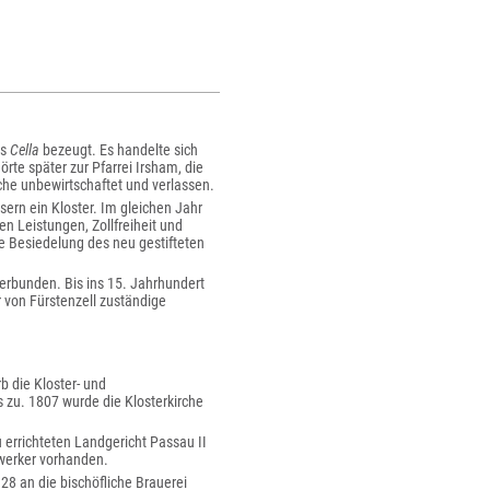
ns
Cella
bezeugt. Es handelte sich
rte später zur Pfarrei Irsham, die
he unbewirtschaftet und verlassen.
ern ein Kloster. Im gleichen Jahr
en Leistungen, Zollfreiheit und
 Besiedelung des neu gestifteten
verbunden. Bis ins 15. Jahrhundert
 von Fürstenzell zuständige
b die Kloster- und
zu. 1807 wurde die Klosterkirche
errichteten Landgericht Passau II
dwerker vorhanden.
8 an die bischöfliche Brauerei