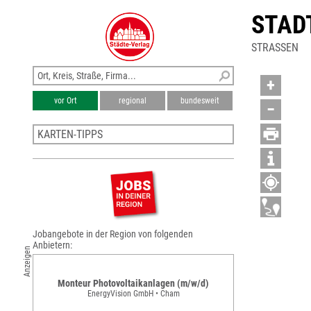
STAD
STRASSEN
+
vor Ort
regional
bundesweit
−
KARTEN-TIPPS
Stadtplan Pocking
Stadtplan Passau
Karte Landkreis Passau
Stadtplan Vilshofen an der Donau
Stadtplan Freyung
Jobangebote in der Region von folgenden
Anbietern:
Anzeigen
Monteur Photovoltaikanlagen (m/w/d)
EnergyVision GmbH • Cham