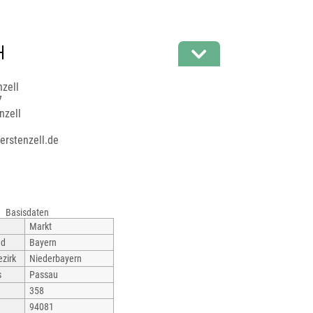
nzell
7
nzell
erstenzell.de
Basisdaten
Markt
nd
Bayern
zirk
Niederbayern
s
Passau
358
94081