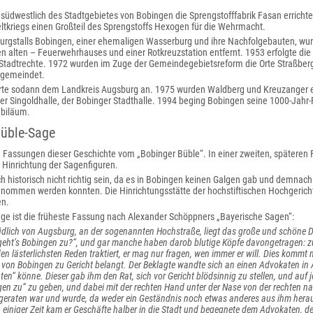
üdwestlich des Stadtgebietes von Bobingen die Sprengstofffabrik Fasan errichte
ltkriegs einen Großteil des Sprengstoffs Hexogen für die Wehrmacht.
Burgstalls Bobingen, einer ehemaligen Wasserburg und ihre Nachfolgebauten, 
en alten – Feuerwehrhauses und einer Rotkreuzstation entfernt. 1953 erfolgte d
 Stadtrechte. 1972 wurden im Zuge der Gemeindegebietsreform die Orte Straßber
ngemeindet.
te sodann dem Landkreis Augsburg an. 1975 wurden Waldberg und Kreuzanger ei
der Singoldhalle, der Bobinger Stadthalle. 1994 beging Bobingen seine 1000-Jahr-
ubiläum.
Büble-Sage
 Fassungen dieser Geschichte vom „Bobinger Büble“. In einer zweiten, späteren 
 Hinrichtung der Sagenfiguren.
h historisch nicht richtig sein, da es in Bobingen keinen Galgen gab und demnac
nommen werden konnten. Die Hinrichtungsstätte der hochstiftischen Hochgerichts
n.
age ist die früheste Fassung nach Alexander Schöppners „Bayerische Sagen“:
üdlich von Augsburg, an der sogenannten Hochstraße, liegt das große und schöne Do
geht’s Bobingen zu?“, und gar manche haben darob blutige Köpfe davongetragen: z
en lästerlichsten Reden traktiert, er mag nur fragen, wen immer er will. Dies kommt 
e von Bobingen zu Gericht belangt. Der Beklagte wandte sich an einen Advokaten in 
ten“ könne. Dieser gab ihm den Rat, sich vor Gericht blödsinnig zu stellen, und auf j
en zu“ zu geben, und dabei mit der rechten Hand unter der Nase von der rechten nach
geraten war und wurde, da weder ein Geständnis noch etwas anderes aus ihm hera
 einiger Zeit kam er Geschäfte halber in die Stadt und begegnete dem Advokaten, 