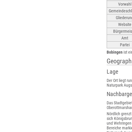
Vorwahl
Gemeindeschl
Gliederun
Website
Bürgermeis
Amt
Partei
Bobingen
ist e
Geograph
Lage
Der Ort liegt r
Naturpark Augs
Nachbarg
Das Stadtgebie
Oberottmarshau
Nördlich grenzt
sich Königsbru
und Wehringen a
Bereiche markie