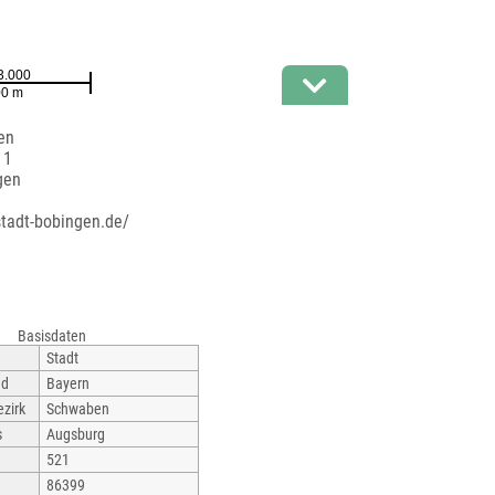
en
 1
gen
stadt-bobingen.de/
Basisdaten
Stadt
nd
Bayern
zirk
Schwaben
s
Augsburg
521
86399