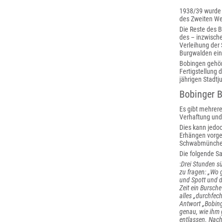
1938/39 wurde s
des Zweiten We
Die Reste des 
des – inzwisch
Verleihung der
Burgwalden ei
Bobingen gehör
Fertigstellung 
jährigen Stadtj
Bobinger 
Es gibt mehrere
Verhaftung und
Dies kann jedoc
Erhängen vorge
Schwabmünche
Die folgende S
:
Drei Stunden s
zu fragen: „Wo 
und Spott und d
Zeit ein Bursch
alles „durchfech
Antwort „Bobing
genau, wie ihm 
entlassen. Nach