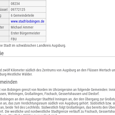
08234
üssel
09772125
g
6 Gemeindeteile
www.stadt-bobingen.de
ter
Michael Ammer
Erster Bürgermeister
FBU
ine Stadt im schwäbischen Landkreis Augsburg.
ie
und zwölf Kilometer südlich des Zentrums von Augsburg an den Flüssen Wertach u
burg-Westliche Wälder.
emeinden
t von Bobingen grenzt von Norden im Uhrzeigersinn an folgende Gemeinden: Inni
sen, Wehringen, Großaitingen, Fischach, Gessertshausen und Diedorf.
 Bobingen an den Augsburger Stadtteil Inningen an, der den Übergang zur Großstad
nn an, das zum Verdichtungsraum südlich von Augsburg gehört. Südöstlich bzw. 
n, beide Teil des Lechfelds. Südwestlich folgt Großaitingen, das bereits den Über
rt. Die westliche und nordwestliche Stadtgrenze verläuft zu Fischach, Gessertsh