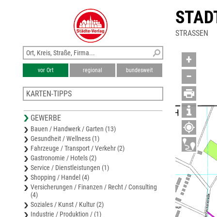
STAD
STRASSEN
+
vor Ort
regional
bundesweit
−
KARTEN-TIPPS
Stadtplan Königsbrunn
GEWERBE
Karte Augsburg
Bauen / Handwerk / Garten (13)
Stadtplan Augsburg
Gesundheit / Wellness (1)
Stadtplan Schwabmünchen
Fahrzeuge / Transport / Verkehr (2)
Stadtplan Neusäß
Gastronomie / Hotels (2)
Service / Dienstleistungen (1)
Shopping / Handel (4)
Versicherungen / Finanzen / Recht / Consulting
(4)
Soziales / Kunst / Kultur (2)
Industrie / Produktion / (1)