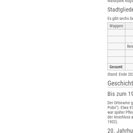
Naturpark Augs
Stadtglied
Es gibt sechs G
Wappen
Rei
Gesamt:
Stand: Ende 20
Geschich
Bis zum 19
Der Ortsname g
Pobo“). Etwa 93
war später Pfl
der Anschluss 
1902).
20. Jahrhu