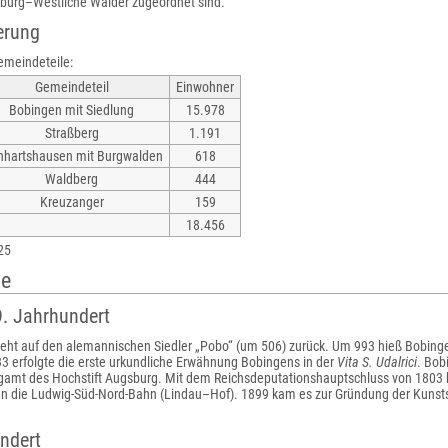
burg–Westliche Wälder zugeordnet sind.
erung
emeindeteile:
Gemeindeteil
Einwohner
Bobingen mit Siedlung
15.978
Straßberg
1.191
nhartshausen mit Burgwalden
618
Waldberg
444
Kreuzanger
159
18.456
25
te
. Jahrhundert
eht auf den alemannischen Siedler „Pobo“ (um 506) zurück. Um 993 hieß Bobinge
3 erfolgte die erste urkundliche Erwähnung Bobingens in der
Vita S. Udalrici
. Bob
egamt des Hochstift Augsburg. Mit dem Reichsdeputationshauptschluss von 1803 k
an die Ludwig-Süd-Nord-Bahn (Lindau–Hof). 1899 kam es zur Gründung der Kunsts
ndert