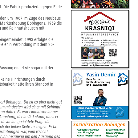
t. Die Fabrik produzierte gegen Ende
wurden um 1967 im Zuge des Neubaus
ie Markterhebung Bobingens, 1969 die
g und Reinhartshausen mit
ngemeindet. 1993 erfolgte die
Feier in Verbindung mit dem 25-
Fassung endet sie sogar mit der
h keine Hinrichtungen durch
barkeit hatte ihren Standort in
rf Bobingen. Da ist es aber nicht gut
um mindesten wird einer mit Schimpf
nun daher: Es war einmal vor langer
Augsburg, der im Ruf stand, dass er
ede an ihn gerichtete Frage die
 der linken Seite zu zeigen. Er tat
uszubringen war, vom Gericht
der ihn neugierig um den Ausgang des