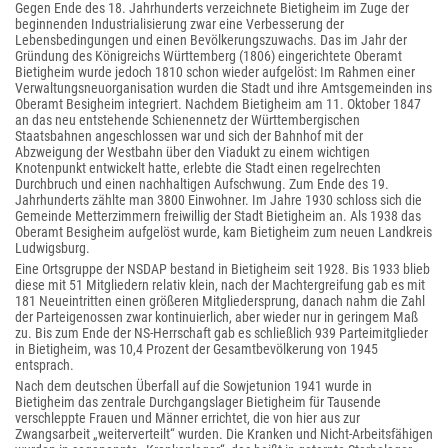
Gegen Ende des 18. Jahrhunderts verzeichnete Bietigheim im Zuge der
beginnenden Industrialisierung zwar eine Verbesserung der
Lebensbedingungen und einen Bevölkerungszuwachs. Das im Jahr der
Gründung des Königreichs Württemberg (1806) eingerichtete Oberamt
Bietigheim wurde jedoch 1810 schon wieder aufgelöst: Im Rahmen einer
Verwaltungsneuorganisation wurden die Stadt und ihre Amtsgemeinden ins
Oberamt Besigheim integriert. Nachdem Bietigheim am 11. Oktober 1847
an das neu entstehende Schienennetz der Württembergischen
Staatsbahnen angeschlossen war und sich der Bahnhof mit der
Abzweigung der Westbahn über den Viadukt zu einem wichtigen
Knotenpunkt entwickelt hatte, erlebte die Stadt einen regelrechten
Durchbruch und einen nachhaltigen Aufschwung. Zum Ende des 19.
Jahrhunderts zählte man 3800 Einwohner. Im Jahre 1930 schloss sich die
Gemeinde Metterzimmern freiwillig der Stadt Bietigheim an. Als 1938 das
Oberamt Besigheim aufgelöst wurde, kam Bietigheim zum neuen Landkreis
Ludwigsburg.
Eine Ortsgruppe der NSDAP bestand in Bietigheim seit 1928. Bis 1933 blieb
diese mit 51 Mitgliedern relativ klein, nach der Machtergreifung gab es mit
181 Neueintritten einen größeren Mitgliedersprung, danach nahm die Zahl
der Parteigenossen zwar kontinuierlich, aber wieder nur in geringem Maß
zu. Bis zum Ende der NS-Herrschaft gab es schließlich 939 Parteimitglieder
in Bietigheim, was 10,4 Prozent der Gesamtbevölkerung von 1945
entsprach.
Nach dem deutschen Überfall auf die Sowjetunion 1941 wurde in
Bietigheim das zentrale Durchgangslager Bietigheim für Tausende
verschleppte Frauen und Männer errichtet, die von hier aus zur
Zwangsarbeit „weiterverteilt“ wurden. Die Kranken und Nicht-Arbeitsfähigen