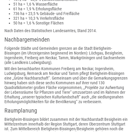
51 ha = 1,6 % Wasserfläche
61 ha = 1,9 % Erholungsfläche
736 ha = 23,5 % Gebäude- und Freifläche
321 ha = 10,3 % Verkehrsfläche
50 ha = 1,6 % Sonstige Flächen
Nach Daten des Statistischen Landesamtes, Stand 2014.
Nachbargemeinden
Folgende Städte und Gemeinden grenzen an die Stadt Bietigheim-
Bissingen (im Uhrzeigersinn beginnend im Norden): Löchgau, Besigheim,
Ingersheim, Freiberg am Neckar, Tamm, Markgröningen und Sachsenheim
(alle Landkreis Ludwigsburg).
Mit den benachbarten Kommunen Freiberg am Neckar, Ingersheim,
Ludwigsburg, Remseck am Neckar und Tamm pflegt Bietigheim-Bissingen
eine „Grüne Nachbarschaft“. Gemeinsam und über die Gemarkungsgrenzen
hinweg haben sich diese sechs Kommunen auf ihrer rund 130
Quadratkilometer großen Fläche vorgenommen, „Projekte zur Aufwertung
der Lebensräume für Pflanzen und Tiere“ umzusetzen und im Rahmen der
Erhaltung „unserer typischen Kulturlandschaft“ auch „die siedlungsnahen
Erholungsmöglichkeiten für die Bevölkerung“ zu verbessern.
Raumplanung
Bietigheim-Bissingen bildet zusammen mit der Nachbarstadt Besigheim ein
Mittelzentrum innerhalb der Region Stuttgart, deren Oberzentrum Stuttgart
ist. Zum Mittelbereich Bietigheim-Bissingen/Besigheim gehören noch die