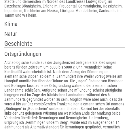
Städte und Gemeinden im Norden des Landkreises Ludwigsburg, im
Einzelnen: Bönnigheim, Erligheim, Freudental, Gemmrigheim, Hessigheim,
Ingersheim, Kirchheim am Neckar, Löchgau, Mundelsheim, Sachsenheim,
Tamm und Walheim.
Klima
Natur
Geschichte
Ortsgründungen
Archäologische Funde aus der Jungsteinzeit belegen erste Siedlungen
bereits für den Zeitraum um 6000 bis 5000 v. Chr., wenngleich keine
Kontinuität wahrscheinlich ist. Nach dem Abzug der Römer legten
alemannische Sippen ab dem 4. Jahrhundert ihre Weiler vorzugsweise am
Hangfuß unmittelbar über der Talaue an. Die „ingen“-Endung von Bissingen
und Böllingen lässt auf eine Ortsgründung während der alemannischen
Landnahme schließen. Aufgrund seiner „heim“-Endung scheint Bietigheim
hingegen erst im Zuge der fränkischen Landnahme während des 6.
Jahrhunderts gegründet worden zu sein. Möglich wäre aber auch, dass die
vorerst bis zur Enz vorstoßenden Franken einen alemannischen Ort namens
„Büdingen“ in „Büdincheim“ umbenannt haben. So sind bei der ebenfalls
links der Enz gelegenen Wüstung am westlichen Ende der Markung beide
Varianten überliefert: Remmingen und Remmigheim. Untermberg,
ursprünglich „Remmingen underm Berg“, wurde erst im ausgehenden 14.
Jahrhundert als Alternativstandort für Remmingen gegründet, vermutlich