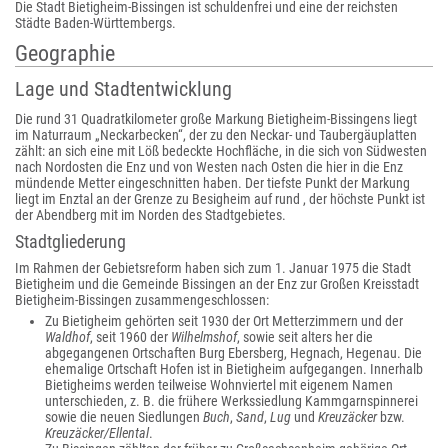
Die Stadt Bietigheim-Bissingen ist schuldenfrei und eine der reichsten
Städte Baden-Württembergs.
Geographie
Lage und Stadtentwicklung
Die rund 31 Quadratkilometer große Markung Bietigheim-Bissingens liegt
im Naturraum „Neckarbecken“, der zu den Neckar- und Taubergäuplatten
zählt: an sich eine mit Löß bedeckte Hochfläche, in die sich von Südwesten
nach Nordosten die Enz und von Westen nach Osten die hier in die Enz
mündende Metter eingeschnitten haben. Der tiefste Punkt der Markung
liegt im Enztal an der Grenze zu Besigheim auf rund , der höchste Punkt ist
der Abendberg mit im Norden des Stadtgebietes.
Stadtgliederung
Im Rahmen der Gebietsreform haben sich zum 1. Januar 1975 die Stadt
Bietigheim und die Gemeinde Bissingen an der Enz zur Großen Kreisstadt
Bietigheim-Bissingen zusammengeschlossen:
Zu Bietigheim gehörten seit 1930 der Ort Metterzimmern und der
Waldhof
, seit 1960 der
Wilhelmshof
, sowie seit alters her die
abgegangenen Ortschaften Burg Ebersberg, Hegnach, Hegenau. Die
ehemalige Ortschaft Hofen ist in Bietigheim aufgegangen. Innerhalb
Bietigheims werden teilweise Wohnviertel mit eigenem Namen
unterschieden, z. B. die frühere Werkssiedlung Kammgarnspinnerei
sowie die neuen Siedlungen
Buch
,
Sand
,
Lug
und
Kreuzäcker
bzw.
Kreuzäcker/Ellental
.