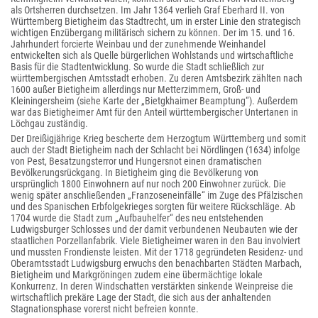
als Ortsherren durchsetzen. Im Jahr 1364 verlieh Graf Eberhard II. von
Württemberg Bietigheim das Stadtrecht, um in erster Linie den strategisch
wichtigen Enzübergang militärisch sichern zu können. Der im 15. und 16.
Jahrhundert forcierte Weinbau und der zunehmende Weinhandel
entwickelten sich als Quelle bürgerlichen Wohlstands und wirtschaftliche
Basis für die Stadtentwicklung. So wurde die Stadt schließlich zur
württembergischen Amtsstadt erhoben. Zu deren Amtsbezirk zählten nach
1600 außer Bietigheim allerdings nur Metterzimmern, Groß- und
Kleiningersheim (siehe Karte der „Bietgkhaimer Beamptung“). Außerdem
war das Bietigheimer Amt für den Anteil württembergischer Untertanen in
Löchgau zuständig.
Der Dreißigjährige Krieg bescherte dem Herzogtum Württemberg und somit
auch der Stadt Bietigheim nach der Schlacht bei Nördlingen (1634) infolge
von Pest, Besatzungsterror und Hungersnot einen dramatischen
Bevölkerungsrückgang. In Bietigheim ging die Bevölkerung von
ursprünglich 1800 Einwohnern auf nur noch 200 Einwohner zurück. Die
wenig später anschließenden „Franzoseneinfälle“ im Zuge des Pfälzischen
und des Spanischen Erbfolgekrieges sorgten für weitere Rückschläge. Ab
1704 wurde die Stadt zum „Aufbauhelfer“ des neu entstehenden
Ludwigsburger Schlosses und der damit verbundenen Neubauten wie der
staatlichen Porzellanfabrik. Viele Bietigheimer waren in den Bau involviert
und mussten Frondienste leisten. Mit der 1718 gegründeten Residenz- und
Oberamtsstadt Ludwigsburg erwuchs den benachbarten Städten Marbach,
Bietigheim und Markgröningen zudem eine übermächtige lokale
Konkurrenz. In deren Windschatten verstärkten sinkende Weinpreise die
wirtschaftlich prekäre Lage der Stadt, die sich aus der anhaltenden
Stagnationsphase vorerst nicht befreien konnte.