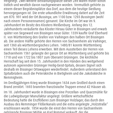
freigelegt. Zwei weitere Bestattungsplätze dieser Zeit waren früher schon
östlich und westlich davon nachgewiesen worden. Vermutlich gehörte zu
einem dieser Begräbnisplätze das Dorf, aus dem die heutige Siedlung
hervorgegangen ist. Die erste urkundliche Erwähnung datiert auf die Zeit
um 870. 991 wird der Ort
Bussinga
, um 1100 bzw. 1293
Bussingen
(wohl
nach einem Personennamen) genannt. Die Kirche im Ort war im 9.
Jahrhundert im Besitz des Klosters Weißenburg. Anfang des 12.
Jahrhunderts veräußerte das Kloster Hirsau Güter in Bissingen und erwarb
später von Segeward von Bissingen neue Güter. 1339 kaufte Graf Eberhard
II. von Württemberg den Grafen von Vaihingen den halben Ort Bissingen
ab. Die andere Hälfte gehörte den Herren von Sachsenheim als Vaihinger,
seit 1360 als württembergisches Lehen. 1480/81 konnte Württemberg
einen Teil dieses Lehens erwerben. Mit dem Aussterben der Herren von
Sachsenheim 1561 gelangte der ganze Ort an Württemberg und gehörte bis
1718 und von 1722 bis 1807 zum Oberamt Grüningen. Die kirchliche
Herrschaft lag seit dem 15. Jahrhundert in den Händen des weitgehend
autonom agierenden Grüninger Heilig-Geist-Spitals, dessen Signet sich
deshalb im Bissinger Ortswappen wiederfindet. Außerdem unterstand den
Spitalbrüdern auch die Peterskirche in Bietigheim und die Jakobskirche in
Remmigheim.
Im Dreißigjährigen Krieg wurde Bissingen 1634 zum Großteil durch einen
Brand zerstört. 1693 brannten französische Truppen erneut 42 Häuser ab.
Im 18. Jahrhundert wurde in Bissingen eine Porzellan- und Quarzmühle für
die Ludwigsburger Manufaktur angelegt. Größere wirtschaftliche
Bedeutung hatte die Enzflößerei zum Bissinger Holzlager, das durch den
Ausbau des Remminger Flößerkanals und die extra angelegte „Holzstraße“
erschlossen wurde. 1854 wurde die einst den Herren von Sachsenheim
gehörende Bissinger Mühle an Karl Rommel verkauft, der die