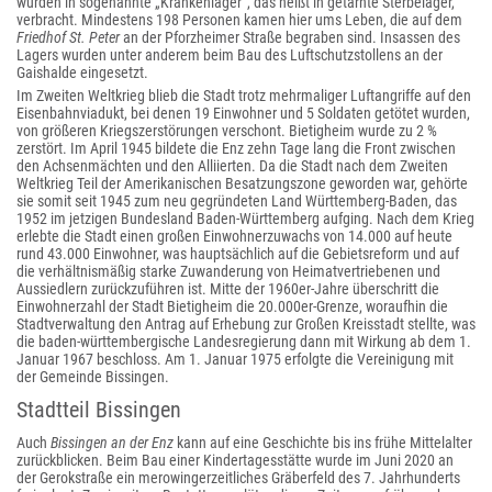
wurden in sogenannte „Krankenlager“, das heißt in getarnte Sterbelager,
verbracht. Mindestens 198 Personen kamen hier ums Leben, die auf dem
Friedhof St. Peter
an der Pforzheimer Straße begraben sind. Insassen des
Lagers wurden unter anderem beim Bau des Luftschutzstollens an der
Gaishalde eingesetzt.
Im Zweiten Weltkrieg blieb die Stadt trotz mehrmaliger Luftangriffe auf den
Eisenbahnviadukt, bei denen 19 Einwohner und 5 Soldaten getötet wurden,
von größeren Kriegszerstörungen verschont. Bietigheim wurde zu 2 %
zerstört. Im April 1945 bildete die Enz zehn Tage lang die Front zwischen
den Achsenmächten und den Alliierten. Da die Stadt nach dem Zweiten
Weltkrieg Teil der Amerikanischen Besatzungszone geworden war, gehörte
sie somit seit 1945 zum neu gegründeten Land Württemberg-Baden, das
1952 im jetzigen Bundesland Baden-Württemberg aufging. Nach dem Krieg
erlebte die Stadt einen großen Einwohnerzuwachs von 14.000 auf heute
rund 43.000 Einwohner, was hauptsächlich auf die Gebietsreform und auf
die verhältnismäßig starke Zuwanderung von Heimatvertriebenen und
Aussiedlern zurückzuführen ist. Mitte der 1960er-Jahre überschritt die
Einwohnerzahl der Stadt Bietigheim die 20.000er-Grenze, woraufhin die
Stadtverwaltung den Antrag auf Erhebung zur Großen Kreisstadt stellte, was
die baden-württembergische Landesregierung dann mit Wirkung ab dem 1.
Januar 1967 beschloss. Am 1. Januar 1975 erfolgte die Vereinigung mit
der Gemeinde Bissingen.
Stadtteil Bissingen
Auch
Bissingen an der Enz
kann auf eine Geschichte bis ins frühe Mittelalter
zurückblicken. Beim Bau einer Kindertagesstätte wurde im Juni 2020 an
der Gerokstraße ein merowingerzeitliches Gräberfeld des 7. Jahrhunderts