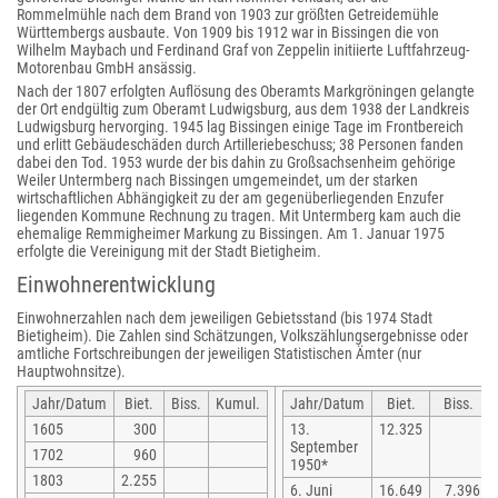
Rommelmühle nach dem Brand von 1903 zur größten Getreidemühle
Württembergs ausbaute. Von 1909 bis 1912 war in Bissingen die von
Wilhelm Maybach und Ferdinand Graf von Zeppelin initiierte Luftfahrzeug-
Motorenbau GmbH ansässig.
Nach der 1807 erfolgten Auflösung des Oberamts Markgröningen gelangte
der Ort endgültig zum Oberamt Ludwigsburg, aus dem 1938 der Landkreis
Ludwigsburg hervorging. 1945 lag Bissingen einige Tage im Frontbereich
und erlitt Gebäudeschäden durch Artilleriebeschuss; 38 Personen fanden
dabei den Tod. 1953 wurde der bis dahin zu Großsachsenheim gehörige
Weiler Untermberg nach Bissingen umgemeindet, um der starken
wirtschaftlichen Abhängigkeit zu der am gegenüberliegenden Enzufer
liegenden Kommune Rechnung zu tragen. Mit Untermberg kam auch die
ehemalige Remmigheimer Markung zu Bissingen. Am 1. Januar 1975
erfolgte die Vereinigung mit der Stadt Bietigheim.
Einwohnerentwicklung
Einwohnerzahlen nach dem jeweiligen Gebietsstand (bis 1974 Stadt
Bietigheim). Die Zahlen sind Schätzungen, Volkszählungsergebnisse oder
amtliche Fortschreibungen der jeweiligen Statistischen Ämter (nur
Hauptwohnsitze).
Jahr/Datum
Biet.
Biss.
Kumul.
Jahr/Datum
Biet.
Biss.
1605
300
13.
12.325
September
1702
960
1950*
1803
2.255
6. Juni
16.649
7.396