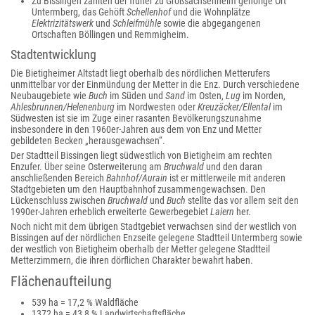
Zu Bissingen zählten der früher zu Großsachsenheim gehörige Ort
Untermberg, das Gehöft
Schellenhof
und die Wohnplätze
Elektrizitätswerk
und
Schleifmühle
sowie die abgegangenen
Ortschaften Böllingen und Remmigheim.
Stadtentwicklung
Die Bietigheimer Altstadt liegt oberhalb des nördlichen Metterufers
unmittelbar vor der Einmündung der Metter in die Enz. Durch verschiedene
Neubaugebiete wie
Buch
im Süden und
Sand
im Osten,
Lug
im Norden,
Ahlesbrunnen/Helenenburg
im Nordwesten oder
Kreuzäcker/Ellental
im
Südwesten ist sie im Zuge einer rasanten Bevölkerungszunahme
insbesondere in den 1960er-Jahren aus dem von Enz und Metter
gebildeten Becken „herausgewachsen“.
Der Stadtteil Bissingen liegt südwestlich von Bietigheim am rechten
Enzufer. Über seine Osterweiterung am
Bruchwald
und den daran
anschließenden Bereich
Bahnhof/Aurain
ist er mittlerweile mit anderen
Stadtgebieten um den Hauptbahnhof zusammengewachsen. Den
Lückenschluss zwischen
Bruchwald
und
Buch
stellte das vor allem seit den
1990er-Jahren erheblich erweiterte Gewerbegebiet
Laiern
her.
Noch nicht mit dem übrigen Stadtgebiet verwachsen sind der westlich von
Bissingen auf der nördlichen Enzseite gelegene Stadtteil Untermberg sowie
der westlich von Bietigheim oberhalb der Metter gelegene Stadtteil
Metterzimmern, die ihren dörflichen Charakter bewahrt haben.
Flächenaufteilung
539 ha = 17,2 % Waldfläche
1372 ha = 43,8 % Landwirtschaftsfläche