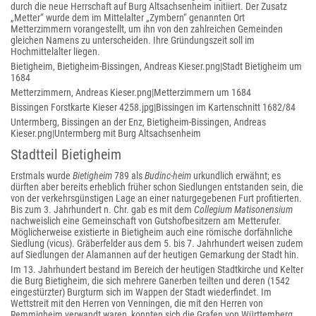
durch die neue Herrschaft auf Burg Altsachsenheim initiiert. Der Zusatz
„Metter“ wurde dem im Mittelalter „Zymbern“ genannten Ort
Metterzimmern vorangestellt, um ihn von den zahlreichen Gemeinden
gleichen Namens zu unterscheiden. Ihre Gründungszeit soll im
Hochmittelalter liegen.
Bietigheim, Bietigheim-Bissingen, Andreas Kieser.png|Stadt Bietigheim um
1684
Metterzimmern, Andreas Kieser.png|Metterzimmern um 1684
Bissingen Forstkarte Kieser 4258.jpg|Bissingen im Kartenschnitt 1682/84
Untermberg, Bissingen an der Enz, Bietigheim-Bissingen, Andreas
Kieser.png|Untermberg mit Burg Altsachsenheim
Stadtteil Bietigheim
Erstmals wurde
Bietigheim
789 als
Budinc-heim
urkundlich erwähnt; es
dürften aber bereits erheblich früher schon Siedlungen entstanden sein, die
von der verkehrsgünstigen Lage an einer naturgegebenen Furt profitierten.
Bis zum 3. Jahrhundert n. Chr. gab es mit dem
Collegium Matisonensium
nachweislich eine Gemeinschaft von Gutshofbesitzern am Metterufer.
Möglicherweise existierte in Bietigheim auch eine römische dorfähnliche
Siedlung (vicus). Gräberfelder aus dem 5. bis 7. Jahrhundert weisen zudem
auf Siedlungen der Alamannen auf der heutigen Gemarkung der Stadt hin.
Im 13. Jahrhundert bestand im Bereich der heutigen Stadtkirche und Kelter
die Burg Bietigheim, die sich mehrere Ganerben teilten und deren (1542
eingestürzter) Burgturm sich im Wappen der Stadt wiederfindet. Im
Wettstreit mit den Herren von Venningen, die mit den Herren von
Remmigheim verwandt waren, konnten sich die Grafen von Württemberg