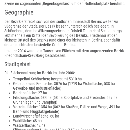
Szene im sogenannten ‚Regenbogenkiez‘ um den Nollendorfplatz berühmt.
Geographie
Der Bezirk erstreckt sich von der südlichen Innenstadt Berlins weiter zur
Südgrenze der Stadt. Der Bezirk ist sehr unterschiedlich besiedelt. In
Schöneberg, dem bevölkerungsreichsten Ortsteil Tempelhof-Schönebergs,
lebt mehr als ein Drittel der Bevölkerung des Bezirks. Friedenau ist der
kleinste Ortsteil des Bezirks (und einer der kleinsten in Berlin), aber dafür
der am dichtesten besiedelte Ortsteil Berlins.
Im Jahr 2014 wurde ein Tausch von Flächen mit dem angrenzenden Bezirk
Friedrichshain-Kreuzberg beschlossen.
Stadtgebiet
Die Flächennutzung im Bezirk im Jahr 2008:
Tempelhof-Schöneberg insgesamt 5310 ha
Gebäude- und Freifläche: 3076 ha (1719 ha Wohnfläche, 538 ha
Gewerbe- und Industriefläche)
Betriebsfläche: 27 ha
Erholungsfläche: 584 ha (58 ha Sportplätze und Freibäder, 527 ha
Grünanlagen und Camping)
Verkehrsfläche: 1354 ha (862 ha Straßen, Plätze und Wege, 491 ha
Bahn- und Flugplatzgelände)
Landwirtschaftsfläche: 60 ha
Waldfläche: 48 ha
Wasserfläche: 42 ha