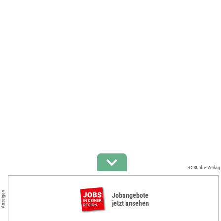
© Städte-Verlag
Anzeigen
Jobangebote
jetzt ansehen