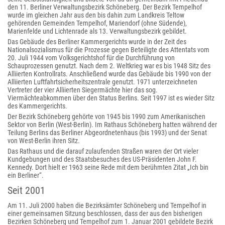
den 11. Berliner Verwaltungsbezirk Schöneberg. Der Bezirk Tempelhof
wurde im gleichen Jahr aus den bis dahin zum Landkreis Teltow
gehörenden Gemeinden Tempelhof, Mariendorf (ohne Südende),
Marienfelde und Lichtenrade als 13. Verwaltungsbezirk gebildet.
Das Gebäude des Berliner Kammergerichts wurde in der Zeit des
Nationalsozialismus für die Prozesse gegen Beteiligte des Attentats vom
20. Juli 1944 vom Volksgerichtshof für die Durchführung von
Schauprozessen genutzt. Nach dem 2. Weltkrieg war es bis 1948 Sitz des
Alliierten Kontrollrats. Anschließend wurde das Gebäude bis 1990 von der
Alliierten Luftfahrtsicherheitszentrale genutzt. 1971 unterzeichneten
Vertreter der vier Alliierten Siegermächte hier das sog.
Viermächteabkommen über den Status Berlins. Seit 1997 ist es wieder Sitz
des Kammergerichts.
Der Bezirk Schöneberg gehörte von 1945 bis 1990 zum Amerikanischen
Sektor von Berlin (West-Berlin). Im Rathaus Schöneberg hatten während der
Teilung Berlins das Berliner Abgeordnetenhaus (bis 1993) und der Senat
von West-Berlin ihren Sitz.
Das Rathaus und die darauf zulaufenden Straßen waren der Ort vieler
Kundgebungen und des Staatsbesuches des US-Präsidenten John F.
Kennedy. Dort hielt er 1963 seine Rede mit dem berühmten Zitat „Ich bin
ein Berliner“.
Seit 2001
Am 11. Juli 2000 haben die Bezirksämter Schöneberg und Tempelhof in
einer gemeinsamen Sitzung beschlossen, dass der aus den bisherigen
Bezirken Schöneberg und Tempelhof zum 1. Januar 2001 gebildete Bezirk