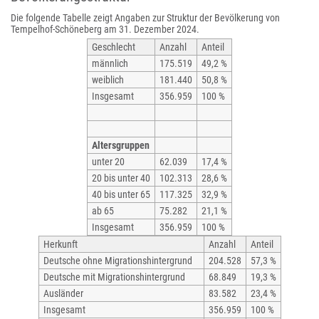
Die folgende Tabelle zeigt Angaben zur Struktur der Bevölkerung von
Tempelhof-Schöneberg am 31. Dezember 2024.
Geschlecht
Anzahl
Anteil
männlich
175.519
49,2 %
weiblich
181.440
50,8 %
Insgesamt
356.959
100 %
Altersgruppen
unter 20
62.039
17,4 %
20 bis unter 40
102.313
28,6 %
40 bis unter 65
117.325
32,9 %
ab 65
75.282
21,1 %
Insgesamt
356.959
100 %
Herkunft
Anzahl
Anteil
Deutsche ohne Migrationshintergrund
204.528
57,3 %
Deutsche mit Migrationshintergrund
68.849
19,3 %
Ausländer
83.582
23,4 %
Insgesamt
356.959
100 %