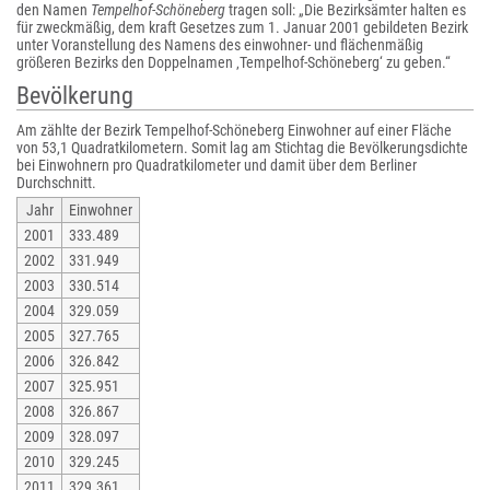
den Namen
Tempelhof-Schöneberg
tragen soll: „Die Bezirksämter halten es
für zweckmäßig, dem kraft Gesetzes zum 1. Januar 2001 gebildeten Bezirk
unter Voranstellung des Namens des einwohner- und flächenmäßig
größeren Bezirks den Doppelnamen ‚Tempelhof-Schöneberg‘ zu geben.“
Bevölkerung
Am zählte der Bezirk Tempelhof-Schöneberg Einwohner auf einer Fläche
von 53,1 Quadratkilometern. Somit lag am Stichtag die Bevölkerungsdichte
bei Einwohnern pro Quadratkilometer und damit über dem Berliner
Durchschnitt.
Jahr
Einwohner
2001
333.489
2002
331.949
2003
330.514
2004
329.059
2005
327.765
2006
326.842
2007
325.951
2008
326.867
2009
328.097
2010
329.245
2011
329.361