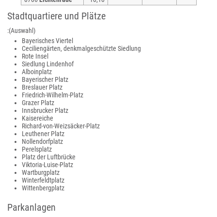
Stadtquartiere und Plätze
:
(Auswahl)
Bayerisches Viertel
Ceciliengärten, denkmalgeschützte Siedlung
Rote Insel
Siedlung Lindenhof
Alboinplatz
Bayerischer Platz
Breslauer Platz
Friedrich-Wilhelm-Platz
Grazer Platz
Innsbrucker Platz
Kaisereiche
Richard-von-Weizsäcker-Platz
Leuthener Platz
Nollendorfplatz
Perelsplatz
Platz der Luftbrücke
Viktoria-Luise-Platz
Wartburgplatz
Winterfeldtplatz
Wittenbergplatz
Parkanlagen