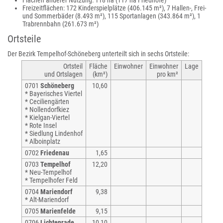
Flächen anderer Nutzung: 118 ha (117 ha Friedhöfe)
Freizeitflächen: 172 Kinderspielplätze (406.145 m²), 7 Hallen-, Frei-
und Sommerbäder (8.493 m²), 115 Sportanlagen (343.864 m²), 1
Trabrennbahn (261.673 m²)
Ortsteile
Der Bezirk Tempelhof-Schöneberg unterteilt sich in sechs Ortsteile:
Ortsteil
Fläche
Ein­wohner
Ein­wohner
Lage
und Ortslagen
(km²)
pro km²
0701
Schöneberg
10,60
* Bayerisches Viertel
* Ceciliengärten
* Nollendorfkiez
* Kielgan-Viertel
* Rote Insel
* Siedlung Lindenhof
* Alboinplatz
0702
Friedenau
1,65
0703
Tempelhof
12,20
* Neu-Tempelhof
* Tempelhofer Feld
0704
Mariendorf
9,38
* Alt-Mariendorf
0705
Marienfelde
9,15
0706
Lichtenrade
10,10