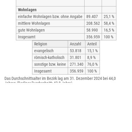
Wohnlagen
einfache Wohnlagen bzw. ohne Angabe
89.407
25,1 %
mittlere Wohnlagen
208.562
58,4 %
gute Wohnlagen
58.990
16,5 %
Insgesamt
356.959
100 %
Religion
Anzahl
Anteil
evangelisch
53.818
15,1 %
römisch-katholisch
31.801
8,9 %
sonstige bzw. keine
271.340
76,0 %
Insgesamt
356.959
100 %
Das Durchschnittsalter im Bezirk lag am 31. Dezember 2024 bei 44,0
Jahren (Berliner Durchschnitt: 42,8 Jahre).
Gesundheit
In Tempelhof-Schöneberg liegt die geburtenstärkste Klinik Deutschlands.
2021 kamen im St. Joseph Krankenhaus 4548 Kinder zur Welt.
Politik
Bezirksverordnetenversammlung