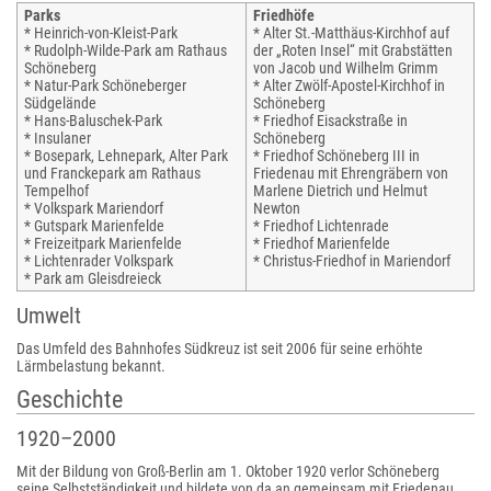
Parks
Friedhöfe
* Heinrich-von-Kleist-Park
* Alter St.-Matthäus-Kirchhof auf
* Rudolph-Wilde-Park am Rathaus
der „Roten Insel“ mit Grabstätten
Schöneberg
von Jacob und Wilhelm Grimm
* Natur-Park Schöneberger
* Alter Zwölf-Apostel-Kirchhof in
Südgelände
Schöneberg
* Hans-Baluschek-Park
* Friedhof Eisackstraße in
* Insulaner
Schöneberg
* Bosepark, Lehnepark, Alter Park
* Friedhof Schöneberg III in
und Franckepark am Rathaus
Friedenau mit Ehrengräbern von
Tempelhof
Marlene Dietrich und Helmut
* Volkspark Mariendorf
Newton
* Gutspark Marienfelde
* Friedhof Lichtenrade
* Freizeitpark Marienfelde
* Friedhof Marienfelde
* Lichtenrader Volkspark
* Christus-Friedhof in Mariendorf
* Park am Gleisdreieck
Umwelt
Das Umfeld des Bahnhofes Südkreuz ist seit 2006 für seine erhöhte
Lärmbelastung bekannt.
Geschichte
1920–2000
Mit der Bildung von Groß-Berlin am 1. Oktober 1920 verlor Schöneberg
seine Selbstständigkeit und bildete von da an gemeinsam mit Friedenau