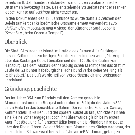
bereits im 8. Jahrhundert entstanden war und den voralamannischen
Ortsnamen bevorzugt hatte. Das entstehende Steuerkataster der Franken
jedoch konnte auf
Seckinga
nicht verzichten.
In den Dokumenten des 13. Jahrhunderts wurde dann als Zeichen der
Gelehrsamkeit der keltorömische Ortsname erneut verwendet: 1275
Sigillum Civium Seconiensium
= Siegel der Bürger der Stadt Seconis
(
Seconiis
= „beim Seconia-Tempel“).
Überblick
Die Stadt Säckingen entstand im Umfeld des Damenstifts Säckingen,
dessen Gründung dem heiligen Fridolin zugeschrieben wird. „Die Vogtei
über das Säckinger Gebiet besaßen seit dem 12. Jh. die Grafen von
Habsburg. Mit dem Ausbau der habsburgischen Macht geriet das Stift im
Laufe der Zeit unter habsburgische Hoheit und verlor seine Stellung als
Reichsabtei.“ Das Stift wurde Teil von Vorderösterreich und Breisgauer
Landstand.
Gründungsgeschichte
Der im Jahre 354 zum Bündnis mit den Römern genötigte
Alamannenstamm der Brisgavi unternahm im Frühjahr des Jahres 361
einen Einfall in das benachbarte Rätien. Der römische Feldherr, Caesar,
Kommandeur in Gallien, und der spätere Kaiser Julian „schickte(n) ihnen
eine kleine Schar entgegen; doch ihr Führer wurde gleich beim ersten
Angriff getötet, und [...] ungeschädigt konnten die Plünderer ihre Beute
über den Rhein führen. Sie gehörten zum Stamme des Königs Vadomar, der
im südlichen Schwarzwald herrschte.“ Julian ließ Vadomar „gefangen