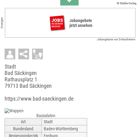
© Städte-Verlag
Anzeigen
Jobangebote
jetzt ansehen
Jobangebote von Drittanbietern
Stadt
Bad Säckingen
Rathausplatz 1
79713 Bad Säckingen
https://www.bad-saeckingen.de
Basisdaten
Art
Stadt
Bundesland
Baden-Württemberg
Regierungsbezirk
Freiburg