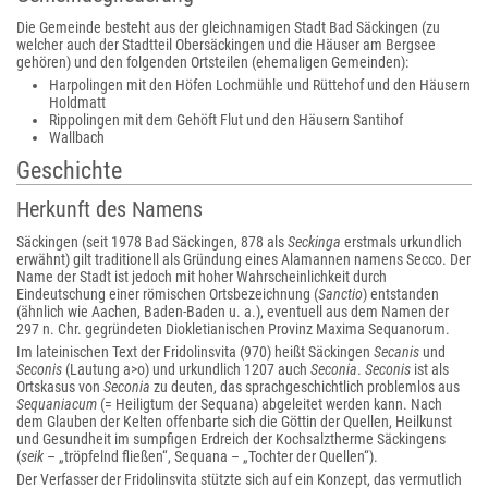
Die Gemeinde besteht aus der gleichnamigen Stadt Bad Säckingen (zu
welcher auch der Stadtteil Obersäckingen und die Häuser am Bergsee
gehören) und den folgenden Ortsteilen (ehemaligen Gemeinden):
Harpolingen mit den Höfen Lochmühle und Rüttehof und den Häusern
Holdmatt
Rippolingen mit dem Gehöft Flut und den Häusern Santihof
Wallbach
Geschichte
Herkunft des Namens
Säckingen (seit 1978 Bad Säckingen, 878 als
Seckinga
erstmals urkundlich
erwähnt) gilt traditionell als Gründung eines Alamannen namens Secco. Der
Name der Stadt ist jedoch mit hoher Wahrscheinlichkeit durch
Eindeutschung einer römischen Ortsbezeichnung (
Sanctio
) entstanden
(ähnlich wie Aachen, Baden-Baden u. a.), eventuell aus dem Namen der
297 n. Chr. gegründeten Diokletianischen Provinz Maxima Sequanorum.
Im lateinischen Text der Fridolinsvita (970) heißt Säckingen
Secanis
und
Seconis
(Lautung a>o) und urkundlich 1207 auch
Seconia
.
Seconis
ist als
Ortskasus von
Seconia
zu deuten, das sprachgeschichtlich problemlos aus
Sequaniacum
(= Heiligtum der Sequana) abgeleitet werden kann. Nach
dem Glauben der Kelten offenbarte sich die Göttin der Quellen, Heilkunst
und Gesundheit im sumpfigen Erdreich der Kochsalztherme Säckingens
(
seik
– „tröpfelnd fließen“, Sequana – „Tochter der Quellen“).
Der Verfasser der Fridolinsvita stützte sich auf ein Konzept, das vermutlich