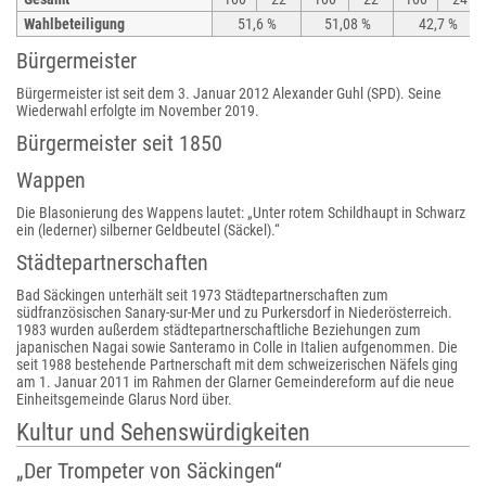
Wahlbeteiligung
51,6 %
51,08 %
42,7 %
Bürgermeister
Bürgermeister ist seit dem 3. Januar 2012 Alexander Guhl (SPD). Seine
Wiederwahl erfolgte im November 2019.
Bürgermeister seit 1850
Wappen
Die Blasonierung des Wappens lautet: „Unter rotem Schildhaupt in Schwarz
ein (lederner) silberner Geldbeutel (Säckel).“
Städtepartnerschaften
Bad Säckingen unterhält seit 1973 Städtepartnerschaften zum
südfranzösischen Sanary-sur-Mer und zu Purkersdorf in Niederösterreich.
1983 wurden außerdem städtepartnerschaftliche Beziehungen zum
japanischen Nagai sowie Santeramo in Colle in Italien aufgenommen. Die
seit 1988 bestehende Partnerschaft mit dem schweizerischen Näfels ging
am 1. Januar 2011 im Rahmen der Glarner Gemeindereform auf die neue
Einheitsgemeinde Glarus Nord über.
Kultur und Sehenswürdigkeiten
„Der Trompeter von Säckingen“