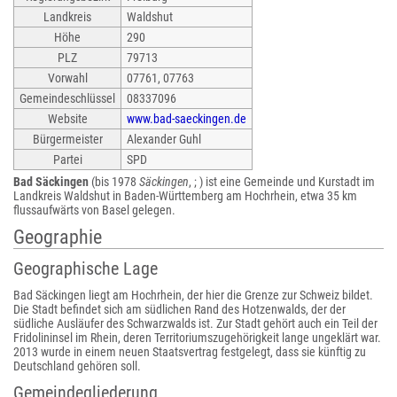
Landkreis
Waldshut
Höhe
290
PLZ
79713
Vorwahl
07761, 07763
Gemeindeschlüssel
08337096
Website
www.bad-saeckingen.de
Bürgermeister
Alexander Guhl
Partei
SPD
Bad Säckingen
(bis 1978
Säckingen
, ; ) ist eine Gemeinde und Kurstadt im
Landkreis Waldshut in Baden-Württemberg am Hochrhein, etwa 35 km
flussaufwärts von Basel gelegen.
Geographie
Geographische Lage
Bad Säckingen liegt am Hochrhein, der hier die Grenze zur Schweiz bildet.
Die Stadt befindet sich am südlichen Rand des Hotzenwalds, der der
südliche Ausläufer des Schwarzwalds ist. Zur Stadt gehört auch ein Teil der
Fridolininsel im Rhein, deren Territoriumszugehörigkeit lange ungeklärt war.
2013 wurde in einem neuen Staatsvertrag festgelegt, dass sie künftig zu
Deutschland gehören soll.
Gemeindegliederung