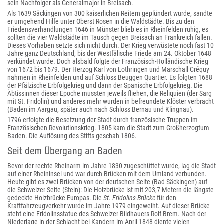
sein Nachfolger als Generalmajor in Breisach.
Als 1639 Säckingen von 300 kaiserlichen Reitern geplündert wurde, sandte
er umgehend Hilfe unter Oberst Rosen in die Waldstädte. Bis zu den
Friedensverhandlungen 1646 in Münster blieb es in Rheinfelden ruhig, es
sollten die vier Waldstädte im Tausch gegen Breisach an Frankreich fallen.
Dieses Vorhaben setzte sich nicht durch. Der Krieg verwüstete noch fast 10
Jahre ganz Deutschland, bis der Westfälische Friede am 24. Oktober 1648
verkündet wurde. Doch alsbald folgte der Französisch-Holländische Krieg
von 1672 bis 1679. Der Herzog Karl von Lothringen und Marschall Créquy
nahmen in Rheinfelden und auf Schloss Beuggen Quartier. Es folgten 1688
der Pfälzische Erbfolgekrieg und dann der Spanische Erbfolgekrieg. Die
Äbtissinnen dieser Epoche mussten jeweils fliehen, die Reliquien (der Sarg
mit St. Fridolin) und anderes mehr wurden in befreundete Klöster verbracht
(Baden im Aargau, später auch nach Schloss Bernau und Klingnau).
1796 erfolgte die Besetzung der Stadt durch französische Truppen im
Französischen Revolutionskrieg. 1805 kam die Stadt zum Großherzogtum
Baden. Die Auflösung des Stifts geschah 1806.
Seit dem Übergang an Baden
Bevor der rechte Rheinarm im Jahre 1830 zugeschüttet wurde, lag die Stadt
auf einer Rheininsel und war durch Brücken mit dem Umland verbunden.
Heute gibt es zwei Brücken von der deutschen Seite (Bad Säckingen) auf
die Schweizer Seite (Stein): Die Holzbrücke ist mit 203,7 Metern die längste
gedeckte Holzbrücke Europas. Die
St. Fridolins-Brücke
für den
Kraftfahrzeugverkehr wurde im Jahre 1979 eingeweiht. Auf dieser Brücke
steht eine Fridolinsstatue des Schweizer Bildhauers Rolf Brem. Nach der
Niederlage in der Schlacht bei Kandern im April 1848 diente vielen