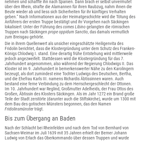
nehmen und schaffte ihn nach Spanien. Dann brach er selbst unvermutet
über den Rhein, strafte die Alamannen für ihren Raubzug, nahm ihnen die
Beute wieder ab und liess sich Sicherheiten für ihr künftiges Verhalten
geben.“ Nach Informationen aus der Heimatgeschichte wird die Tötung des
Anführers der ersten Truppe bestätigt und ihr Vorgehen nach Säckingen
lokalisiert: Unter der Führung des
comes Libino
gelangten die römischen
Truppen nach Säckingen
prope oppidum Sanctio
, das damals vermutlich
zum Breisgau gehörte.
Die in ihrem Quellenwert als unsicher eingeschätzte Heiligenvita des
Fridolin berichtet, dass die Klostergründung unter dem Schutz des Franken-
Königs Chlodwig I. stand. Eine derartig frühe Entstehung wird mittlerweile
jedoch angezweifelt. Stattdessen wird die Klostergründung für das 7.
Jahrhundert angenommen, also während der Regierung Chlodwigs II. Das
Kloster ist im 9. Jahrhundert in bemerkenswerter Nähe zu den Karolingern
bezeugt, als dort zumindest eine Tochter Ludwigs des Deutschen, Bertha,
und die Ehefrau Karls III. namens Richardis Äbtissinnen waren. Auch
bestand eine ferne Verbindung zu dem Herrschergeschlecht der Ottonen.
Im 10. Jahrhundert war Reglind, Großmutter Adelheids, der Frau Ottos des
Großen, Äbtissin des Klosters Säckingen. Als im Jahr 1272 ein Brand große
Teile der Stadt zerstörte (darunter auch die Stiftskirche), wurde um 1300 mit
dem Bau des gotischen Münsters begonnen, das den Namen
Fridolinsmünster
trägt.
Bis zum Übergang an Baden
Nach der Schlacht bei Rheinfelden und nach dem Tod von Bernhard von
Sachsen-Weimar im Juli 1639 mit 35 Jahren erhielt der Berner Johann
Ludwig von Erlach das Oberkommando über dessen Truppen und wurde