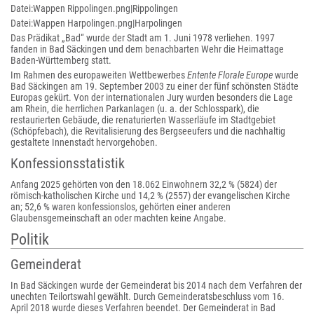
Datei:Wappen Rippolingen.png|Rippolingen
Datei:Wappen Harpolingen.png|Harpolingen
Das Prädikat „Bad“ wurde der Stadt am 1. Juni 1978 verliehen. 1997
fanden in Bad Säckingen und dem benachbarten Wehr die Heimattage
Baden-Württemberg statt.
Im Rahmen des europaweiten Wettbewerbes
Entente Florale Europe
wurde
Bad Säckingen am 19. September 2003 zu einer der fünf schönsten Städte
Europas gekürt. Von der internationalen Jury wurden besonders die Lage
am Rhein, die herrlichen Parkanlagen (u. a. der Schlosspark), die
restaurierten Gebäude, die renaturierten Wasserläufe im Stadtgebiet
(Schöpfebach), die Revitalisierung des Bergseeufers und die nachhaltig
gestaltete Innenstadt hervorgehoben.
Konfessionsstatistik
Anfang 2025 gehörten von den 18.062 Einwohnern 32,2 % (5824) der
römisch-katholischen Kirche und 14,2 % (2557) der evangelischen Kirche
an; 52,6 % waren konfessionslos, gehörten einer anderen
Glaubensgemeinschaft an oder machten keine Angabe.
Politik
Gemeinderat
In Bad Säckingen wurde der Gemeinderat bis 2014 nach dem Verfahren der
unechten Teilortswahl gewählt. Durch Gemeinderatsbeschluss vom 16.
April 2018 wurde dieses Verfahren beendet. Der Gemeinderat in Bad