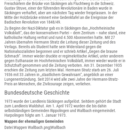
Freischärlern die Brücke von Säckingen als Fluchtweg in die Schweiz.
Gustav Struve, einer der führenden Revolutionäre in Baden wurde in
Säckingen verhaftet, aber am nächsten Tag wieder freigelassen. In der
Mitte der Holzbrücke erinnert eine Gedenktafel an die Ereignisse der
Badischen Revolution von 1848/49.
Zu Beginn der Nazi-Diktatur gab es in Säckingen das „Hochrheinische
Volksblatt“, das der konservativen Partei – dem Zentrum – nahe stand, eine
katholische Haltung vertrat und rund 4.500 Abonnenten hatte. Mit 27
Jahren übernahm Hermann Stratz die Leitung dieser Zeitung und des
Verlags. Bereits als Student hatte sein Widerstand gegen die
Nationalsozialisten begonnen und er schrieb Artikel „Gegen die braune
Schmach“. Immer wieder druckte er regimekritische Artikel, unter anderem
gegen Euthanasie im Hochrheinischen Volksblatt, immer wieder wurde er in
Schutzhaft genommen und die Zeitung verboten. Am 31. Dezember 1935
erschien die Zeitung zum letzten Mal. Hermann Stratz starb am 26. Juli
1936 mit 33 Jahren in „staatlichem Gewahrsam“, angeblich an einer
Lungenentzündung. Seit 2014 wird alle zwei Jahre der Hermann-Stratz-
Preis an Menschen, die Zivilcourage zeigen, verliehen.
Bundesdeutsche Geschichte
1973 wurde der Landkreis Säckingen aufgelöst. Seitdem gehört die Stadt
zum Landkreis Waldshut. Am 1. April 1972 wurden die bis dahin
selbstständigen Gemeinden Rippolingen und Wallbach eingemeindet.
Harpolingen folgte am 1. Januar 1973.
Wappen der ehemaligen Gemeinden
Datei:Wappen Wallbach.png|Wallbach