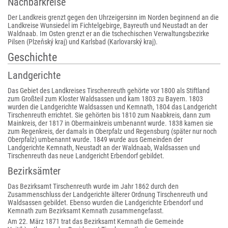
Nachbarkreise
Der Landkreis grenzt gegen den Uhrzeigersinn im Norden beginnend an die
Landkreise Wunsiedel im Fichtelgebirge, Bayreuth und Neustadt an der
Waldnaab. Im Osten grenzt er an die tschechischen Verwaltungsbezirke
Pilsen (Plzeňský kraj) und Karlsbad (Karlovarský kraj).
Geschichte
Landgerichte
Das Gebiet des Landkreises Tirschenreuth gehörte vor 1800 als Stiftland
zum Großteil zum Kloster Waldsassen und kam 1803 zu Bayern. 1803
wurden die Landgerichte Waldsassen und Kemnath, 1804 das Landgericht
Tirschenreuth errichtet. Sie gehörten bis 1810 zum Naabkreis, dann zum
Mainkreis, der 1817 in Obermainkreis umbenannt wurde. 1838 kamen sie
zum Regenkreis, der damals in Oberpfalz und Regensburg (später nur noch
Oberpfalz) umbenannt wurde. 1849 wurde aus Gemeinden der
Landgerichte Kemnath, Neustadt an der Waldnaab, Waldsassen und
Tirschenreuth das neue Landgericht Erbendorf gebildet.
Bezirksämter
Das Bezirksamt Tirschenreuth wurde im Jahr 1862 durch den
Zusammenschluss der Landgerichte älterer Ordnung Tirschenreuth und
Waldsassen gebildet. Ebenso wurden die Landgerichte Erbendorf und
Kemnath zum Bezirksamt Kemnath zusammengefasst.
Am 22. März 1871 trat das Bezirksamt Kemnath die Gemeinde