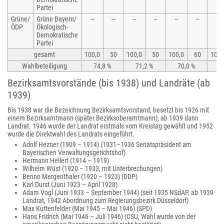
Partei
Grüne/
Grüne Bayern/
—
—
–
–
–
–
–
ÖDP
Ökologisch-
Demokratische
Partei
gesamt
100,0
50
100,0
50
100,0
60
100,
Wahlbeteiligung
74,8 %
71,2 %
70,0 %
7
Bezirksamtsvorstände (bis 1938) und Landräte (ab
1939)
Bis 1938 war die Bezeichnung Bezirksamtsvorstand, besetzt bis 1926 mit
einem Bezirksamtmann (später Bezirksoberamtmann), ab 1939 dann
Landrat. 1946 wurde der Landrat erstmals vom Kreistag gewählt und 1952
wurde die Direktwahl des Landrats eingeführt.
Adolf Hezner (1909 – 1914) (1931–1936 Senatspräsident am
Bayerischen Verwaltungsgerichtshof)
Hermann Hellert (1914 – 1919)
Wilhelm Wüst (1920 – 1933, mit Unterbrechungen)
Benno Mergenthaler (1920 – 1923) (DDP)
Karl Durst (Juni 1923 – April 1928)
Adam Vogl (Juni 1933 – September 1944) (seit 1935 NSdAP, ab 1939
Landrat, 1942 Abordnung zum Regierungsbezirk Düsseldorf)
Max Kuttenfelder (Mai 1945 – Mai 1946) (SPD)
Hans Fridrich (Mai 1946 – Juli 1946) (CSU, Wahl wurde von der