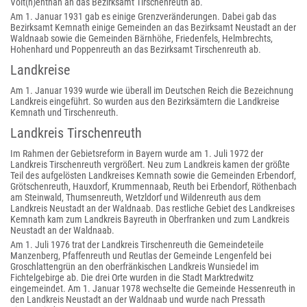
Voit(h)enthan an das Bezirksamt Tirschenreuth ab.
Am 1. Januar 1931 gab es einige Grenzveränderungen. Dabei gab das
Bezirksamt Kemnath einige Gemeinden an das Bezirksamt Neustadt an der
Waldnaab sowie die Gemeinden Bärnhöhe, Friedenfels, Helmbrechts,
Hohenhard und Poppenreuth an das Bezirksamt Tirschenreuth ab.
Landkreise
Am 1. Januar 1939 wurde wie überall im Deutschen Reich die Bezeichnung
Landkreis eingeführt. So wurden aus den Bezirksämtern die Landkreise
Kemnath und Tirschenreuth.
Landkreis Tirschenreuth
Im Rahmen der Gebietsreform in Bayern wurde am 1. Juli 1972 der
Landkreis Tirschenreuth vergrößert. Neu zum Landkreis kamen der größte
Teil des aufgelösten Landkreises Kemnath sowie die Gemeinden Erbendorf,
Grötschenreuth, Hauxdorf, Krummennaab, Reuth bei Erbendorf, Röthenbach
am Steinwald, Thumsenreuth, Wetzldorf und Wildenreuth aus dem
Landkreis Neustadt an der Waldnaab. Das restliche Gebiet des Landkreises
Kemnath kam zum Landkreis Bayreuth in Oberfranken und zum Landkreis
Neustadt an der Waldnaab.
Am 1. Juli 1976 trat der Landkreis Tirschenreuth die Gemeindeteile
Manzenberg, Pfaffenreuth und Reutlas der Gemeinde Lengenfeld bei
Groschlattengrün an den oberfränkischen Landkreis Wunsiedel im
Fichtelgebirge ab. Die drei Orte wurden in die Stadt Marktredwitz
eingemeindet. Am 1. Januar 1978 wechselte die Gemeinde Hessenreuth in
den Landkreis Neustadt an der Waldnaab und wurde nach Pressath