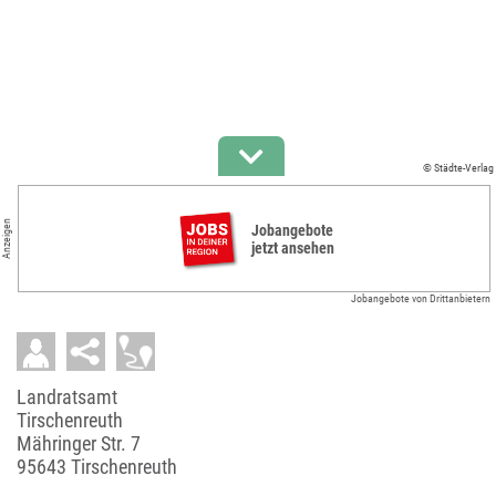
© Städte-Verlag
Anzeigen
Jobangebote
jetzt ansehen
Jobangebote von Drittanbietern
Landratsamt
Tirschenreuth
Mähringer Str. 7
95643 Tirschenreuth