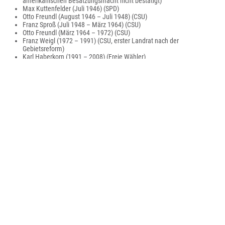
amerikanischen Besatzungsmacht nicht bestätigt)
Max Kuttenfelder (Juli 1946) (SPD)
Otto Freundl (August 1946 – Juli 1948) (CSU)
Franz Sproß (Juli 1948 – März 1964) (CSU)
Otto Freundl (März 1964 – 1972) (CSU)
Franz Weigl (1972 – 1991) (CSU, erster Landrat nach der
Gebietsreform)
Karl Haberkorn (1991 – 2008) (Freie Wähler)
Wolfgang Lippert (2008 – 2020) (Freie Wähler)
Roland Grillmeier (seit 1. Mai 2020) (CSU)
Wappen
Wirtschaft und Infrastruktur
Im Zukunftsatlas 2016 belegte der Landkreis Tirschenreuth Platz 233 von
402 Landkreisen, Kommunalverbänden und kreisfreien Städten in
Deutschland und zählt damit zu den Regionen mit „ausgeglichenem
Chancen-Risiko-Mix“ für die Zukunft.
Der Landkreis war und ist bekannt durch seine Porzellan- und Glasindustrie,
die in Mitterteich, Waldsassen, Wiesau, Tirschenreuth, Erbendorf,
Waldershof und Krummennaab angesiedelt war. Einer der letzten
verbliebenen Betriebe, welcher im Landkreis produziert, ist die Firma
Seltmann Weiden mit dem Werk in Erbendorf mit zugehörigem
Werksverkauf. Verblieben sind die Werksverkäufe der Porzellanfabrik
Tirschenreuth und der Porzellanfabrik Mitterteich, beide in Mitterteich. (Die
Marken bestehen noch, werden aber beide nicht mehr in Deutschland
produziert) Die Glasindustrie gibt es nur noch in Waldsassen und