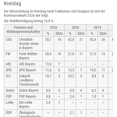
Kreistag
Die Sitzverteilung im Kreistag nach Fraktionen und Gruppen ist seit der
Kommunalwahl 2026 wie folgt:
Die Wahlbeteiligung betrug 74,8 %.
Parteien und
2026
2020
2014
Wählergemeinschaften
%
Sitze
%
Sitze
%
Sitze
%
CSU
Christlich-
35,1
18
42,0
21
42,6
26
48,
Soziale Union
in Bayern
FW
Freie Wähler
20,0
10
21,0
11
21,5
13
21,
Bayern
AfD
AfD Bayern
13,6
7
—
—
—
—
SPD
SPD Bayern
11,6
6
13,3
7
19,0
11
22,
ZLT
Zukunft
10,7
5
10,2
5
8,8
5
–
Landkreis
Tirschenreuth
Grüne
Grüne Bayern
5,9
3
9,0
4
6,2
4
5,
FDP
FDP Bayern
0,8
—
2,4
1
1,9
1
3,
Linke
Die Linke
2,4
1
—
—
—
—
Bayern
ÖDP
Ökologisch-
—
—
2,1
1
–
–
–
Demokratische