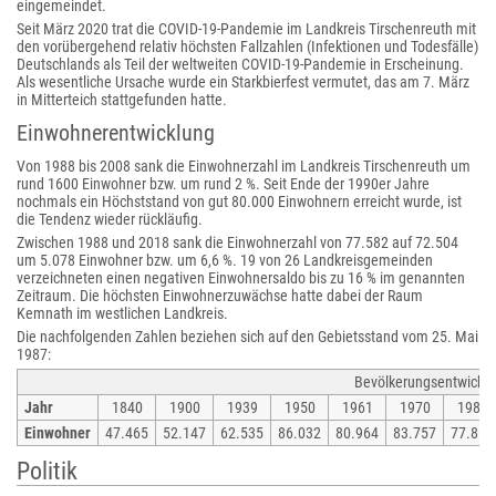
eingemeindet.
Seit März 2020 trat die COVID-19-Pandemie im Landkreis Tirschenreuth mit
den vorübergehend relativ höchsten Fallzahlen (Infektionen und Todesfälle)
Deutschlands als Teil der weltweiten COVID-19-Pandemie in Erscheinung.
Als wesentliche Ursache wurde ein Starkbierfest vermutet, das am 7. März
in Mitterteich stattgefunden hatte.
Einwohnerentwicklung
Von 1988 bis 2008 sank die Einwohnerzahl im Landkreis Tirschenreuth um
rund 1600 Einwohner bzw. um rund 2 %. Seit Ende der 1990er Jahre
nochmals ein Höchststand von gut 80.000 Einwohnern erreicht wurde, ist
die Tendenz wieder rückläufig.
Zwischen 1988 und 2018 sank die Einwohnerzahl von 77.582 auf 72.504
um 5.078 Einwohner bzw. um 6,6 %. 19 von 26 Landkreisgemeinden
verzeichneten einen negativen Einwohnersaldo bis zu 16 % im genannten
Zeitraum. Die höchsten Einwohnerzuwächse hatte dabei der Raum
Kemnath im westlichen Landkreis.
Die nachfolgenden Zahlen beziehen sich auf den Gebietsstand vom 25. Mai
1987:
Bevölkerungsentwickl
Jahr
1840
1900
1939
1950
1961
1970
1987
Einwohner
47.465
52.147
62.535
86.032
80.964
83.757
77.865
Politik