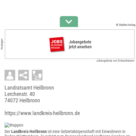
© Städte-Verlag
Anzeigen
Jobangebote
jetzt ansehen
Jobangebote von Drittanbietern
Landratsamt Heilbronn
Lerchenstr. 40
74072 Heilbronn
https://www.landkreis-heilbronn.de
Der
Landkreis Heilbronn
ist eine Gebietskörperschaft mit Einwohnern in