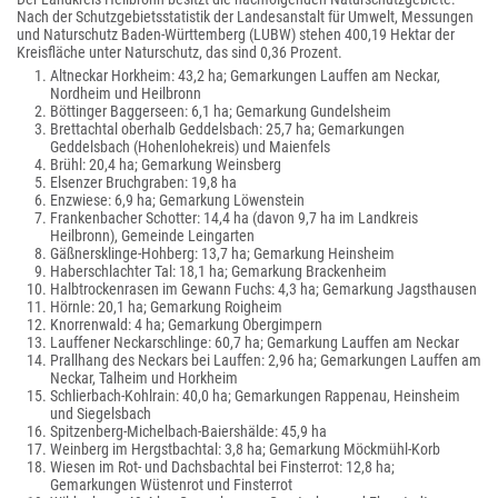
Nach der Schutzgebietsstatistik der Landesanstalt für Umwelt, Messungen
und Naturschutz Baden-Württemberg (LUBW) stehen 400,19 Hektar der
Kreisfläche unter Naturschutz, das sind 0,36 Prozent.
Altneckar Horkheim: 43,2 ha; Gemarkungen Lauffen am Neckar,
Nordheim und Heilbronn
Böttinger Baggerseen: 6,1 ha; Gemarkung Gundelsheim
Brettachtal oberhalb Geddelsbach: 25,7 ha; Gemarkungen
Geddelsbach (Hohenlohekreis) und Maienfels
Brühl: 20,4 ha; Gemarkung Weinsberg
Elsenzer Bruchgraben: 19,8 ha
Enzwiese: 6,9 ha; Gemarkung Löwenstein
Frankenbacher Schotter: 14,4 ha (davon 9,7 ha im Landkreis
Heilbronn), Gemeinde Leingarten
Gäßnersklinge-Hohberg: 13,7 ha; Gemarkung Heinsheim
Haberschlachter Tal: 18,1 ha; Gemarkung Brackenheim
Halbtrockenrasen im Gewann Fuchs: 4,3 ha; Gemarkung Jagsthausen
Hörnle: 20,1 ha; Gemarkung Roigheim
Knorrenwald: 4 ha; Gemarkung Obergimpern
Lauffener Neckarschlinge: 60,7 ha; Gemarkung Lauffen am Neckar
Prallhang des Neckars bei Lauffen: 2,96 ha; Gemarkungen Lauffen am
Neckar, Talheim und Horkheim
Schlierbach-Kohlrain: 40,0 ha; Gemarkungen Rappenau, Heinsheim
und Siegelsbach
Spitzenberg-Michelbach-Baiershälde: 45,9 ha
Weinberg im Hergstbachtal: 3,8 ha; Gemarkung Möckmühl-Korb
Wiesen im Rot- und Dachsbachtal bei Finsterrot: 12,8 ha;
Gemarkungen Wüstenrot und Finsterrot