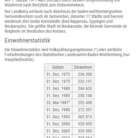
Am 1. Januar 1977 kam Brettach durch dessen Umgemeindung von
Wüstenrot nach Bretzfeld zum Hohenlohekreis.
Der Landkreis umfasst nach Abschluss der baden-württembergischen
Gemeindereform noch 46 Gemeinden, darunter 17 Städte und hiervon
wiederum drei Große Kreisstädte (Bad Rappenau, Eppingen und
Neckarsulm). Die größte Stadt ist Neckarsulm, die kleinste Gemeinde ist
Roigheim im Nordosten des Kreises.
Einwohnerstatistik
Die Einwohnerzahlen sind Volkszählungsergebnisse (¹) oder amtliche
Fortschreibungen des Statistischen Landesamts Baden-Württemberg (nur
Hauptwohnsitze).
Datum
Einwohner
31. Dez. 1973
236.300
31. Dez. 1975
232.151
31. Dez. 1980
244.633
31. Dez. 1985
250.146
25. Mai 1987¹
252.458
31. Dez. 1990
272.357
31. Dez. 1995
303.513
31. Dez. 2000
320.955
31. Dez. 2005
329.503