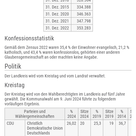
31. Dez. 2010
328.364
31. Dez. 2015
334.388
31. Dez. 2020
346.363
31. Dez. 2021
347.798
31. Dez. 2022
353.283
Konfessionsstatistik
Gemäß dem Zensus 2022 waren 35,4 % der Einwohner evangelisch, 21,2 %
katholisch, und 43,4 % waren konfessionslos, gehörten einer anderen
Glaubensgemeinschaft an oder machten keine Angabe.
Politik
Der Landkreis wird vom Kreistag und vom Landrat verwaltet.
Kreistag
Der Kreistag wird von den Wahlberechtigten im Landkreis auf fünf Jahre
gewählt. Die Kommunalwahl am 9. Juni 2024 führte zu folgendem
vorläufigen Ergebnis.
Parteien und
%
Sitze
%
Sitze
%
Sit
Wählergemeinschaften
2024
2024
2019
2019
2014
20
CDU
Christlich
26,02
20
25,3
19
36,7
Demokratische Union
Deutschlands