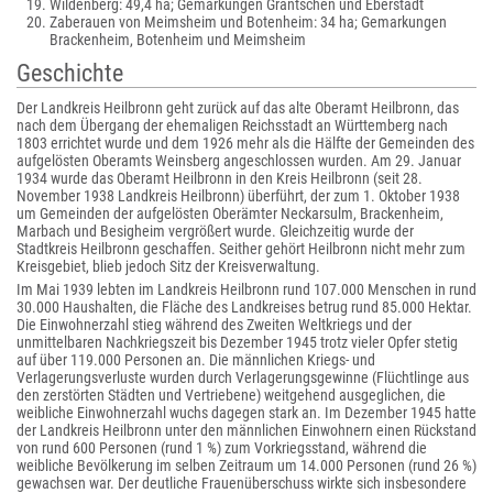
Wildenberg: 49,4 ha; Gemarkungen Grantschen und Eberstadt
Zaberauen von Meimsheim und Botenheim: 34 ha; Gemarkungen
Brackenheim, Botenheim und Meimsheim
Geschichte
Der Landkreis Heilbronn geht zurück auf das alte Oberamt Heilbronn, das
nach dem Übergang der ehemaligen Reichsstadt an Württemberg nach
1803 errichtet wurde und dem 1926 mehr als die Hälfte der Gemeinden des
aufgelösten Oberamts Weinsberg angeschlossen wurden. Am 29. Januar
1934 wurde das Oberamt Heilbronn in den Kreis Heilbronn (seit 28.
November 1938 Landkreis Heilbronn) überführt, der zum 1. Oktober 1938
um Gemeinden der aufgelösten Oberämter Neckarsulm, Brackenheim,
Marbach und Besigheim vergrößert wurde. Gleichzeitig wurde der
Stadtkreis Heilbronn geschaffen. Seither gehört Heilbronn nicht mehr zum
Kreisgebiet, blieb jedoch Sitz der Kreisverwaltung.
Im Mai 1939 lebten im Landkreis Heilbronn rund 107.000 Menschen in rund
30.000 Haushalten, die Fläche des Landkreises betrug rund 85.000 Hektar.
Die Einwohnerzahl stieg während des Zweiten Weltkriegs und der
unmittelbaren Nachkriegszeit bis Dezember 1945 trotz vieler Opfer stetig
auf über 119.000 Personen an. Die männlichen Kriegs- und
Verlagerungsverluste wurden durch Verlagerungsgewinne (Flüchtlinge aus
den zerstörten Städten und Vertriebene) weitgehend ausgeglichen, die
weibliche Einwohnerzahl wuchs dagegen stark an. Im Dezember 1945 hatte
der Landkreis Heilbronn unter den männlichen Einwohnern einen Rückstand
von rund 600 Personen (rund 1 %) zum Vorkriegsstand, während die
weibliche Bevölkerung im selben Zeitraum um 14.000 Personen (rund 26 %)
gewachsen war. Der deutliche Frauenüberschuss wirkte sich insbesondere