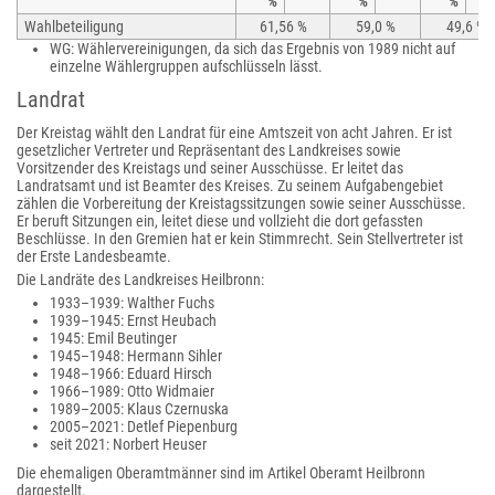
%
%
%
Wahlbeteiligung
61,56 %
59,0 %
49,6 %
WG: Wählervereinigungen, da sich das Ergebnis von 1989 nicht auf
einzelne Wählergruppen aufschlüsseln lässt.
Landrat
Der Kreistag wählt den Landrat für eine Amtszeit von acht Jahren. Er ist
gesetzlicher Vertreter und Repräsentant des Landkreises sowie
Vorsitzender des Kreistags und seiner Ausschüsse. Er leitet das
Landratsamt und ist Beamter des Kreises. Zu seinem Aufgabengebiet
zählen die Vorbereitung der Kreistagssitzungen sowie seiner Ausschüsse.
Er beruft Sitzungen ein, leitet diese und vollzieht die dort gefassten
Beschlüsse. In den Gremien hat er kein Stimmrecht. Sein Stellvertreter ist
der Erste Landesbeamte.
Die Landräte des Landkreises Heilbronn:
1933–1939: Walther Fuchs
1939–1945: Ernst Heubach
1945: Emil Beutinger
1945–1948: Hermann Sihler
1948–1966: Eduard Hirsch
1966–1989: Otto Widmaier
1989–2005: Klaus Czernuska
2005–2021: Detlef Piepenburg
seit 2021: Norbert Heuser
Die ehemaligen Oberamtmänner sind im Artikel Oberamt Heilbronn
dargestellt.