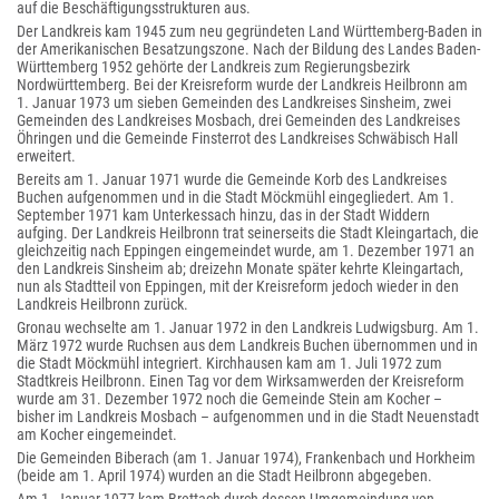
auf die Beschäftigungsstrukturen aus.
Der Landkreis kam 1945 zum neu gegründeten Land Württemberg-Baden in
der Amerikanischen Besatzungszone. Nach der Bildung des Landes Baden-
Württemberg 1952 gehörte der Landkreis zum Regierungsbezirk
Nordwürttemberg. Bei der Kreisreform wurde der Landkreis Heilbronn am
1. Januar 1973 um sieben Gemeinden des Landkreises Sinsheim, zwei
Gemeinden des Landkreises Mosbach, drei Gemeinden des Landkreises
Öhringen und die Gemeinde Finsterrot des Landkreises Schwäbisch Hall
erweitert.
Bereits am 1. Januar 1971 wurde die Gemeinde Korb des Landkreises
Buchen aufgenommen und in die Stadt Möckmühl eingegliedert. Am 1.
September 1971 kam Unterkessach hinzu, das in der Stadt Widdern
aufging. Der Landkreis Heilbronn trat seinerseits die Stadt Kleingartach, die
gleichzeitig nach Eppingen eingemeindet wurde, am 1. Dezember 1971 an
den Landkreis Sinsheim ab; dreizehn Monate später kehrte Kleingartach,
nun als Stadtteil von Eppingen, mit der Kreisreform jedoch wieder in den
Landkreis Heilbronn zurück.
Gronau wechselte am 1. Januar 1972 in den Landkreis Ludwigsburg. Am 1.
März 1972 wurde Ruchsen aus dem Landkreis Buchen übernommen und in
die Stadt Möckmühl integriert. Kirchhausen kam am 1. Juli 1972 zum
Stadtkreis Heilbronn. Einen Tag vor dem Wirksamwerden der Kreisreform
wurde am 31. Dezember 1972 noch die Gemeinde Stein am Kocher –
bisher im Landkreis Mosbach – aufgenommen und in die Stadt Neuenstadt
am Kocher eingemeindet.
Die Gemeinden Biberach (am 1. Januar 1974), Frankenbach und Horkheim
(beide am 1. April 1974) wurden an die Stadt Heilbronn abgegeben.