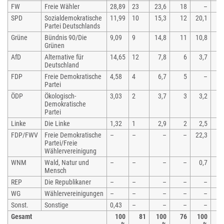
FW
Freie Wähler
28,89
23
23,6
18
–
SPD
Sozialdemokratische
11,99
10
15,3
12
20,1
Partei Deutschlands
Grüne
Bündnis 90/Die
9,09
9
14,8
11
10,8
Grünen
AfD
Alternative für
14,65
12
7,8
6
3,7
Deutschland
FDP
Freie Demokratische
4,58
4
6,7
5
–
Partei
ÖDP
Ökologisch-
3,03
2
3,7
3
3,2
Demokratische
Partei
Linke
Die Linke
1,32
1
2,9
2
2,5
FDP/FWV
Freie Demokratische
–
–
–
–
22,3
Partei/Freie
Wählervereinigung
WNM
Wald, Natur und
–
–
–
–
0,7
Mensch
REP
Die Republikaner
–
–
–
–
–
WG
Wählervereinigungen
–
–
–
–
–
Sonst.
Sonstige
0,43
–
–
–
–
Gesamt
100
81
100
76
100