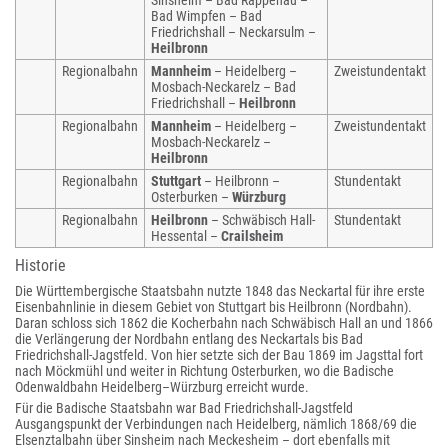
Sinsheim – Bad Rappenau –
Bad Wimpfen – Bad
Friedrichshall – Neckarsulm –
Heilbronn
Regionalbahn
Mannheim
– Heidelberg –
Zweistundentakt
Mosbach-Neckarelz – Bad
Friedrichshall –
Heilbronn
Regionalbahn
Mannheim
– Heidelberg –
Zweistundentakt
Mosbach-Neckarelz –
Heilbronn
Regionalbahn
Stuttgart
– Heilbronn –
Stundentakt
Osterburken
–
Würzburg
Regionalbahn
Heilbronn
– Schwäbisch Hall-
Stundentakt
Hessental –
Crailsheim
Historie
Die Württembergische Staatsbahn nutzte 1848 das Neckartal für ihre erste
Eisenbahnlinie in diesem Gebiet von Stuttgart bis Heilbronn (Nordbahn).
Daran schloss sich 1862 die Kocherbahn nach Schwäbisch Hall an und 1866
die Verlängerung der Nordbahn entlang des Neckartals bis Bad
Friedrichshall-Jagstfeld. Von hier setzte sich der Bau 1869 im Jagsttal fort
nach Möckmühl und weiter in Richtung Osterburken, wo die Badische
Odenwaldbahn Heidelberg–Würzburg erreicht wurde.
Für die Badische Staatsbahn war Bad Friedrichshall-Jagstfeld
Ausgangspunkt der Verbindungen nach Heidelberg, nämlich 1868/69 die
Elsenztalbahn über Sinsheim nach Meckesheim – dort ebenfalls mit