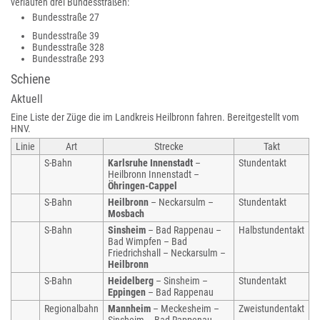
verlaufen drei Bundesstraßen:
Bundesstraße 27
Bundesstraße 39
Bundesstraße 328
Bundesstraße 293
Schiene
Aktuell
Eine Liste der Züge die im Landkreis Heilbronn fahren. Bereitgestellt vom
HNV.
Linie
Art
Strecke
Takt
S-Bahn
Karlsruhe Innenstadt
–
Stundentakt
Heilbronn Innenstadt –
Öhringen-Cappel
S-Bahn
Heilbronn
– Neckarsulm –
Stundentakt
Mosbach
S-Bahn
Sinsheim
– Bad Rappenau –
Halbstundentakt
Bad Wimpfen – Bad
Friedrichshall – Neckarsulm –
Heilbronn
S-Bahn
Heidelberg
– Sinsheim –
Stundentakt
Eppingen
– Bad Rappenau
Regionalbahn
Mannheim
– Meckesheim –
Zweistundentakt