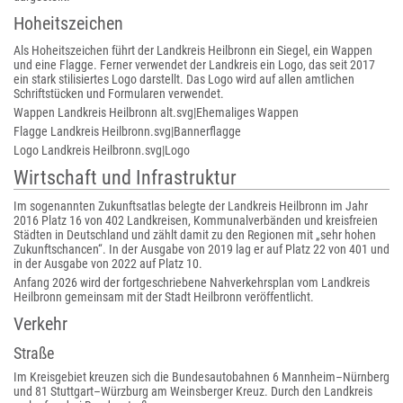
Hoheitszeichen
Als Hoheitszeichen führt der Landkreis Heilbronn ein Siegel, ein Wappen
und eine Flagge. Ferner verwendet der Landkreis ein Logo, das seit 2017
ein stark stilisiertes Logo darstellt. Das Logo wird auf allen amtlichen
Schriftstücken und Formularen verwendet.
Wappen Landkreis Heilbronn alt.svg|Ehemaliges Wappen
Flagge Landkreis Heilbronn.svg|Bannerflagge
Logo Landkreis Heilbronn.svg|Logo
Wirtschaft und Infrastruktur
Im sogenannten Zukunftsatlas belegte der Landkreis Heilbronn im Jahr
2016 Platz 16 von 402 Landkreisen, Kommunalverbänden und kreisfreien
Städten in Deutschland und zählt damit zu den Regionen mit „sehr hohen
Zukunftschancen“. In der Ausgabe von 2019 lag er auf Platz 22 von 401 und
in der Ausgabe von 2022 auf Platz 10.
Anfang 2026 wird der fortgeschriebene Nahverkehrsplan vom Landkreis
Heilbronn gemeinsam mit der Stadt Heilbronn veröffentlicht.
Verkehr
Straße
Im Kreisgebiet kreuzen sich die Bundesautobahnen 6 Mannheim–Nürnberg
und 81 Stuttgart–Würzburg am Weinsberger Kreuz. Durch den Landkreis