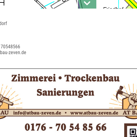
dorf
6 70548566
tbau-zeven.de