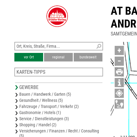
AT B
ANDR
SAMTGEMEIN
+
vor Ort
regional
bundesweit
−
KARTEN-TIPPS
Stadtplan Rotenburg (Wümme)
GEWERBE
Karte Rotenburg (Wümme)
Bauen / Handwerk / Garten (5)
Samtgemeinde Sittensen
Gesundheit / Wellness (5)
Stadtplan Scheeßel
Fahrzeuge / Transport / Verkehr (2)
Stadtplan Ottersberg
Gastronomie / Hotels (1)
Service / Dienstleistungen (3)
Shopping / Handel (2)
Versicherungen / Finanzen / Recht / Consulting
(5)