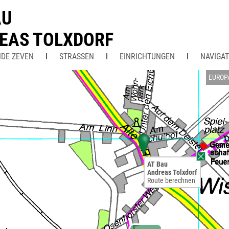
AU
EAS TOLXDORF
DE ZEVEN
STRASSEN
EINRICHTUNGEN
NAVIGAT
EUROP
AT Bau
Andreas Tolxdorf
Route berechnen