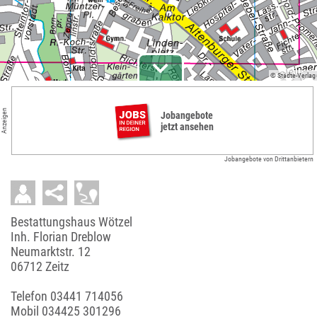
© Städte-Verlag
Anzeigen
Jobangebote
jetzt ansehen
Jobangebote von Drittanbietern
Bestattungshaus Wötzel
Inh. Florian Dreblow
Neumarktstr. 12
06712 Zeitz
Telefon
03441 714056
Mobil
034425 301296