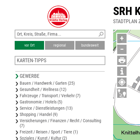
SRH 
STADTPLAN Z
+
vor Ort
regional
bundesweit
−
KARTEN-TIPPS
Stadtplan Hohenmölsen
GEWERBE
Stadtplan Meuselwitz
Bauen / Handwerk / Garten (25)
Stadtplan Ronneburg
Gesundheit / Wellness (12)
Stadtplan Gera
Fahrzeuge / Transport / Verkehr (7)
Stadtplan Schmölln
Gastronomie / Hotels (5)
Service / Dienstleistungen (13)
Shopping / Handel (9)
Versicherungen / Finanzen / Recht / Consulting
(7)
Freizeit / Reisen / Sport / Tiere (1)
Soziales / Kunst / Kultur (2)