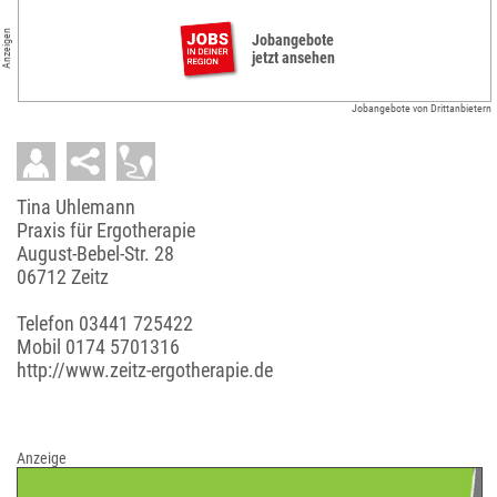
Anzeigen
Jobangebote
jetzt ansehen
Jobangebote von Drittanbietern
Tina Uhlemann
Praxis für Ergotherapie
August-Bebel-Str. 28
06712 Zeitz
Telefon
03441 725422
Mobil
0174 5701316
http://www.zeitz-ergotherapie.de
Anzeige