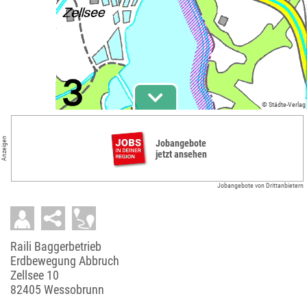
© Städte-Verlag
Anzeigen
Jobangebote
jetzt ansehen
Jobangebote von Drittanbietern
Raili Baggerbetrieb
Erdbewegung Abbruch
Zellsee 10
82405 Wessobrunn