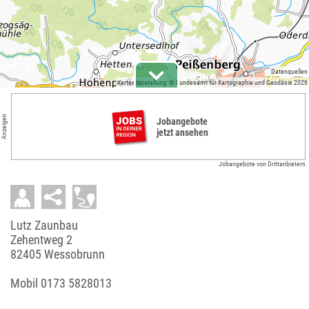
Datenquellen
Kartendarstellung: © Bundesamt für Kartographie und Geodäsie 2026
Anzeigen
Jobangebote
jetzt ansehen
Jobangebote von Drittanbietern
Lutz Zaunbau
Zehentweg 2
82405 Wessobrunn
Mobil
0173 5828013