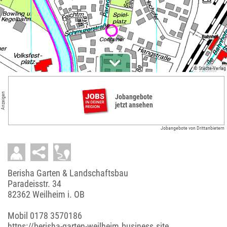
© Städte-Verlag
Anzeigen
Jobangebote
jetzt ansehen
Jobangebote von Drittanbietern
Berisha Garten & Landschaftsbau
Paradeisstr. 34
82362 Weilheim i. OB
Mobil
0178 3570186
https://berisha-garten-weilheim.business.site