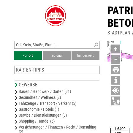
PATRI
BETO
STADTPLAN W
+
vor Ort
regional
bundesweit
−
KARTEN-TIPPS
Karte Weilheim-Schongau
GEWERBE
Stadtplan Markt Peißenberg
Bauen / Handwerk / Garten (21)
Stadtplan Tutzing
Gesundheit / Wellness (2)
Stadtplan Markt Murnau a. Staffelsee
Fahrzeuge / Transport / Verkehr (5)
Stadtplan Herrsching
Gastronomie / Hotels (1)
Service / Dienstleistungen (3)
Shopping / Handel (5)
Versicherungen / Finanzen / Recht / Consulting
(2)