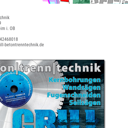
chnik
9
im i. OB
 42468018
ill-betontrenntechnik.de