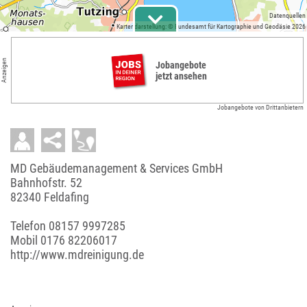
Datenquellen
Kartendarstellung: © Bundesamt für Kartographie und Geodäsie 2026
Anzeigen
Jobangebote
jetzt ansehen
Jobangebote von Drittanbietern
MD Gebäudemanagement & Services GmbH
Bahnhofstr. 52
82340 Feldafing
Telefon
08157 9997285
Mobil
0176 82206017
http://www.mdreinigung.de