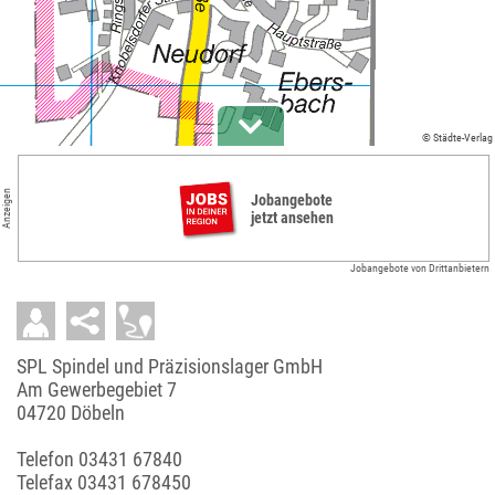
© Städte-Verlag
Anzeigen
Jobangebote
jetzt ansehen
Jobangebote von Drittanbietern
SPL Spindel und Präzisionslager GmbH
Am Gewerbegebiet 7
04720 Döbeln
Telefon
03431 67840
Telefax 03431 678450