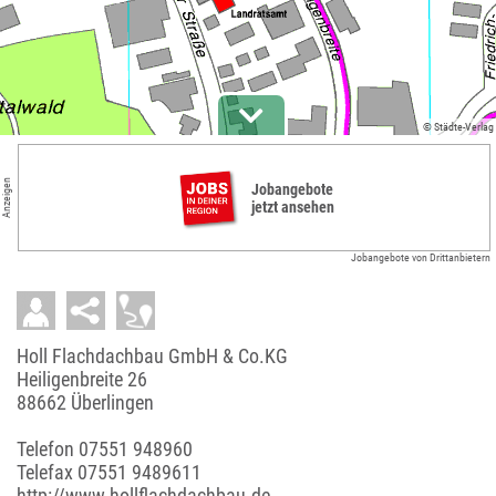
© Städte-Verlag
Anzeigen
Jobangebote
jetzt ansehen
Jobangebote von Drittanbietern
Holl Flachdachbau GmbH & Co.KG
Heiligenbreite 26
88662 Überlingen
Telefon
07551 948960
Telefax 07551 9489611
http://www.hollflachdachbau.de