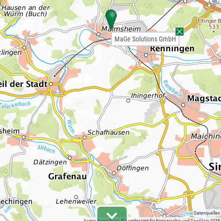
MaGe Solutions GmbH
Datenquellen
Kartendarstellung: © Bundesamt für Kartographie und Geodäsie 2026