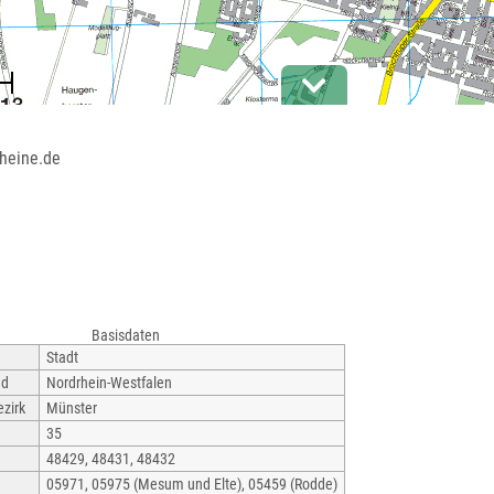
rheine.de
Basisdaten
Stadt
nd
Nordrhein-Westfalen
zirk
Münster
35
48429, 48431, 48432
05971, 05975 (Mesum und Elte), 05459 (Rodde)