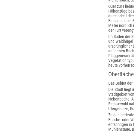
Mühlenbach, de
Quer zur Fließr
Höhenzüge beste
durchbricht die
Ems an dieser S
Meter nördlich 
der Furt vereng
Im Süden der St
und Waldhügel 
ursprünglicher
auf denen Buch
Plaggenesch üb
Vegetation typi
heute vorherrs
Oberfläch
Das Gebiet der 
Die Stadt lieg
Stadtgebiet vo
Nebenbäche, Al
Ems sowohl nat
Ufergehölze, R
Zu den bedeute
Frische- oder 
entspringen in
Mühlenstaue, 