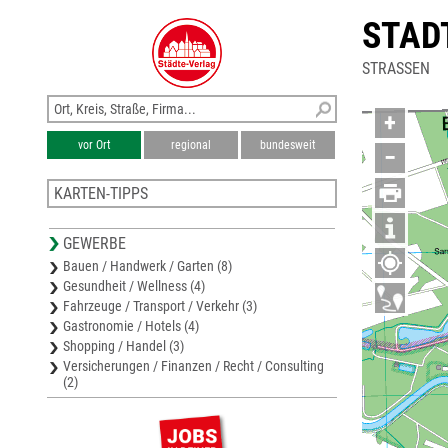
STAD
STRASSEN
+
vor Ort
regional
bundesweit
−
KARTEN-TIPPS
Samtgemeinde Spelle
GEWERBE
Stadtplan Emsdetten
Bauen / Handwerk / Garten (8)
Stadtplan Steinfurt
Gesundheit / Wellness (4)
Karte Steinfurt
Fahrzeuge / Transport / Verkehr (3)
Stadtplan Emsbüren
Gastronomie / Hotels (4)
Shopping / Handel (3)
Versicherungen / Finanzen / Recht / Consulting
(2)