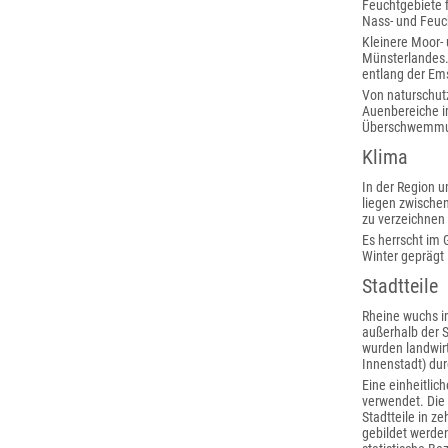
Feuchtgebiete f
Nass- und Feuc
Kleinere Moor-
Münsterlandes.
entlang der Em
Von naturschut
Auenbereiche i
Überschwemmun
Klima
In der Region u
liegen zwische
zu verzeichnen 
Es herrscht im
Winter geprägt i
Stadtteile
Rheine wuchs im
außerhalb der 
wurden landwirt
Innenstadt) dur
Eine einheitlic
verwendet. Die 
Stadtteile in z
gebildet werden