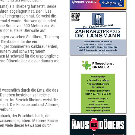
sken und der Randelbach.
 Ems) als Thieberg fortsetzt. Beide
hren abgelagert hat. Der Fluss
tief eingegraben hat. So weist die
 genutzt wurde. Nur wenige hundert
ine Breite von 500 Metern ein. An
r hohe, steile Uferwälle auf.
rungen zwischen Stadtberg, Thieberg
leyböden, für die ein
dhügel dominierten Kalkbraunerden,
braunem und schwarzgrauem
en-Mischwald für die ursprüngliche
ene Dünenfelder, die der damals wie
 wesentlich durch die Ems, die das
. Daneben bestehen zahlreiche
ten. Im Bereich Rheines weist die
 auf. Die Emsaue umfasst Altarme,
verbund.
bach, der Frischhofsbach, der
ntwässerungsgräben. Mehrere Bäche
en viele dieser Gewässer durch