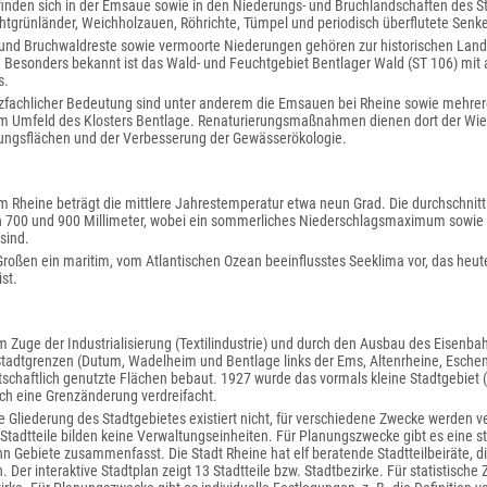
inden sich in der Emsaue sowie in den Niederungs- und Bruchlandschaften des St
htgrünländer, Weichholzauen, Röhrichte, Tümpel und periodisch überflutete Senk
 und Bruchwaldreste sowie vermoorte Niederungen gehören zur historischen Land
 Besonders bekannt ist das Wald- und Feuchtgebiet Bentlager Wald (ST 106) mit
s.
zfachlicher Bedeutung sind unter anderem die Emsauen bei Rheine sowie mehrer
m Umfeld des Klosters Bentlage. Renaturierungsmaßnahmen dienen dort der Wied
gsflächen und der Verbesserung der Gewässerökologie.
m Rheine beträgt die mittlere Jahrestemperatur etwa neun Grad. Die durchschnitt
n 700 und 900 Millimeter, wobei ein sommerliches Niederschlagsmaximum sowie 
sind.
 Großen ein maritim, vom Atlantischen Ozean beeinflusstes Seeklima vor, das he
st.
 Zuge der Industrialisierung (Textilindustrie) und durch den Ausbau des Eisenb
Stadtgrenzen (Dutum, Wadelheim und Bentlage links der Ems, Altenrheine, Eschen
schaftlich genutzte Flächen bebaut. 1927 wurde das vormals kleine Stadtgebiet 
ch eine Grenzänderung verdreifacht.
he Gliederung des Stadtgebietes existiert nicht, für verschiedene Zwecke werden
Stadtteile bilden keine Verwaltungseinheiten. Für Planungszwecke gibt es eine st
ehn Gebiete zusammenfasst. Die Stadt Rheine hat elf beratende Stadtteilbeiräte, di
. Der interaktive Stadtplan zeigt 13 Stadtteile bzw. Stadtbezirke. Für statistische 