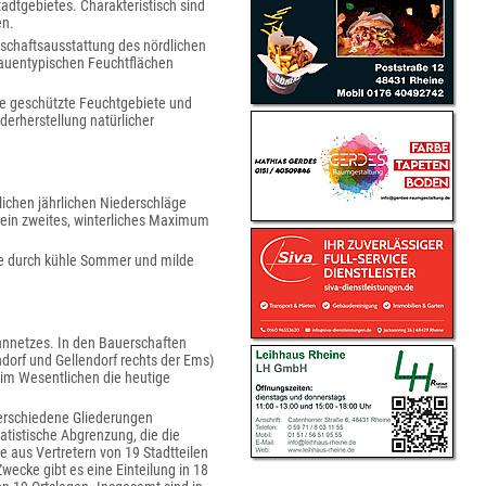
adtgebietes. Charakteristisch sind
en.
schaftsausstattung des nördlichen
 auentypischen Feuchtflächen
e geschützte Feuchtgebiete und
erherstellung natürlicher
lichen jährlichen Niederschläge
ein zweites, winterliches Maximum
ute durch kühle Sommer und milde
ahnnetzes. In den Bauerschaften
dorf und Gellendorf rechts der Ems)
(im Wesentlichen die heutige
 verschiedene Gliederungen
atistische Abgrenzung, die die
e aus Vertretern von 19 Stadtteilen
Zwecke gibt es eine Einteilung in 18