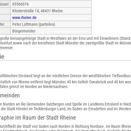
üssel
05566076
Klosterstraße 14, 48431 Rheine
www.rheine.de
ter
Peter Lüttmann (parteilos)
Bürgermeister
 große kreisangehörige Stadt in Westfalen an der Ems und mit Einwohnern (Stand
Steinfurt sowie nach der kreisfreien Stadt Münster die zweitgrößte Stadt im Müns
einenser
.
ie
stfälischen Emsland liegt an der nördlichen Grenze der westfälischen Tieflandbuc
stlich von Rheine entfernt liegt Münster, 45 km östlich Osnabrück und 40 km west
falen grenzt im Norden an Niedersachsen.
emeinden
im Norden an die Gemeinden Salzbergen und Spelle im Landkreis Emsland in Nied
n die Stadt Hörstel im Tecklenburger Land, im Süden an Emsdetten und im Weste
raphie im Raum der Stadt Rheine
durchfließt die Stadt von Süden nach Norden in Richtung Nordsee. Im Raum Rhein