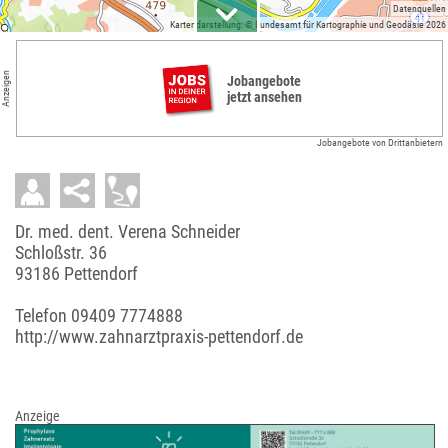
Datenquellen
Kartendarstellung: © Bundesamt für Kartographie und Geodäsie 2026
Anzeigen
Jobangebote
jetzt ansehen
Jobangebote von Drittanbietern
Dr. med. dent. Verena Schneider
Schloßstr. 36
93186 Pettendorf
Telefon
09409 7774888
http://www.zahnarztpraxis-pettendorf.de
Anzeige