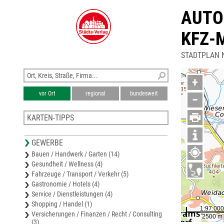
AUTO
KFZ-
STADTPLAN 
+
vor Ort
regional
bundesweit
−
KARTEN-TIPPS
Stadtplan Coburg
GEWERBE
Karte Coburg
Bauen / Handwerk / Garten (14)
Stadtplan Lichtenfels
Gesundheit / Wellness (4)
Karte Lichtenfels
Fahrzeuge / Transport / Verkehr (5)
Stadtplan Sonneberg
Gastronomie / Hotels (4)
Service / Dienstleistungen (4)
Shopping / Handel (1)
Versicherungen / Finanzen / Recht / Consulting
(3)