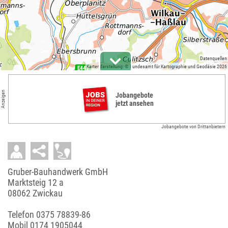
Datenquellen
Kartendarstellung: © Bundesamt für Kartographie und Geodäsie 2026
Anzeigen
Jobangebote
jetzt ansehen
Jobangebote von Drittanbietern
Gruber-Bauhandwerk GmbH
Marktsteig 12 a
08062 Zwickau
Telefon
0375 78839-86
Mobil
0174 1905044