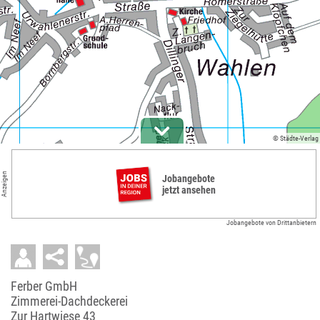
© Städte-Verlag
Anzeigen
Jobangebote
jetzt ansehen
Jobangebote von Drittanbietern
Ferber GmbH
Zimmerei-Dachdeckerei
Zur Hartwiese 43