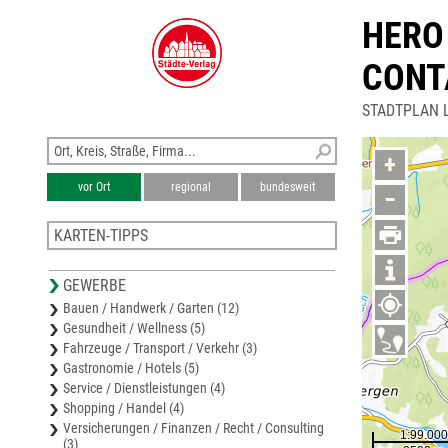
HERO
CONT
STADTPLAN 
+
vor Ort
regional
bundesweit
−
KARTEN-TIPPS
Stadtplan Lebach
GEWERBE
Karte Merzig-Wadern
Bauen / Handwerk / Garten (12)
Stadtplan Merzig
Gesundheit / Wellness (5)
Stadtplan Dillingen (Saar)
Fahrzeuge / Transport / Verkehr (3)
Stadtplan Heusweiler
Gastronomie / Hotels (5)
Service / Dienstleistungen (4)
Shopping / Handel (4)
Versicherungen / Finanzen / Recht / Consulting
(3)