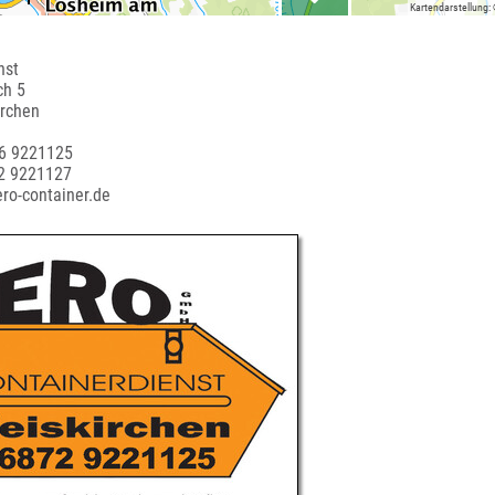
Kartendarstellung:
nst
ch 5
irchen
76 9221125
72 9221127
ero-container.de