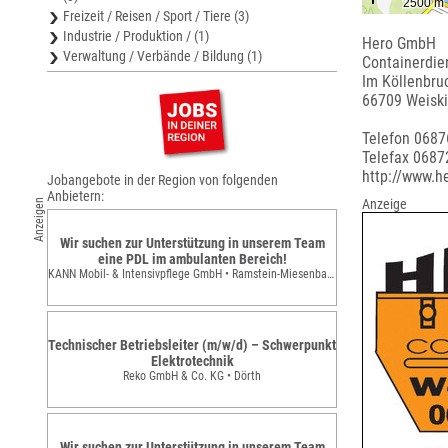
Freizeit / Reisen / Sport / Tiere (3)
Industrie / Produktion / (1)
Hero GmbH
Verwaltung / Verbände / Bildung (1)
Containerdie
Im Köllenbru
66709 Weisk
Telefon 068
Telefax 068
http://www.h
Jobangebote in der Region von folgenden
Anbietern:
Anzeige
Anzeigen
Wir suchen zur Unterstützung in unserem Team
eine PDL im ambulanten Bereich!
KANN Mobil- & Intensivpflege GmbH • Ramstein-Miesenbach
Technischer Betriebsleiter (m/w/d) – Schwerpunkt
Elektrotechnik
Reko GmbH & Co. KG • Dörth
Wir suchen zur Unterstützung in unserem Team