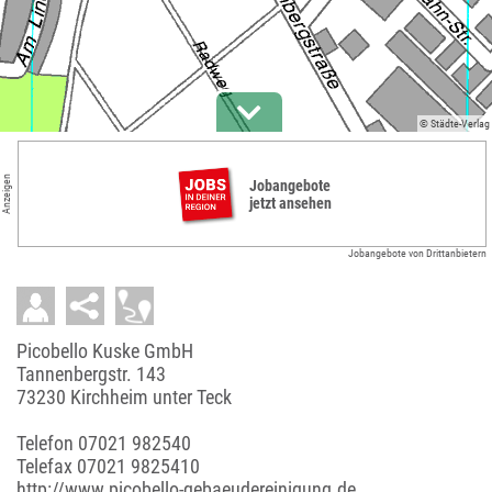
© Städte-Verlag
Anzeigen
Jobangebote
jetzt ansehen
Jobangebote von Drittanbietern
Picobello Kuske GmbH
Tannenbergstr. 143
73230 Kirchheim unter Teck
Telefon
07021 982540
Telefax 07021 9825410
http://www.picobello-gebaeudereinigung.de