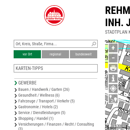
REHM
INH.
STADTPLAN 
+
vor Ort
regional
bundesweit
−
KARTEN-TIPPS
Stadtplan Weilheim/Teck
GEWERBE
Stadtplan Wernau
Bauen / Handwerk / Garten (26)
Stadtplan Ebersbach/Fils
Gesundheit / Wellness (6)
Stadtplan Plochingen
Fahrzeuge / Transport / Verkehr (5)
Stadtplan Wendlingen
Gastronomie / Hotels (2)
Service / Dienstleistungen (5)
Shopping / Handel (1)
Versicherungen / Finanzen / Recht / Consulting
(3)