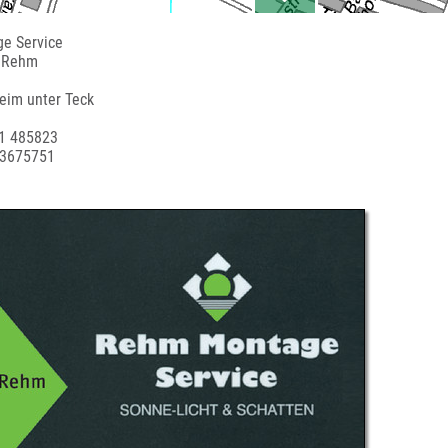
e Service
m Rehm
eim unter Teck
21 485823
 3675751