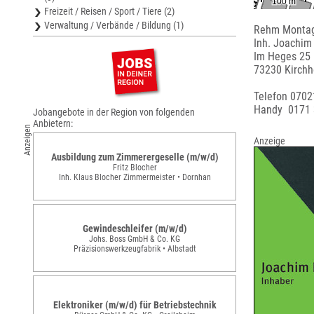
Freizeit / Reisen / Sport / Tiere (2)
Verwaltung / Verbände / Bildung (1)
Rehm Montag
Inh. Joachi
Im Heges 25
73230 Kirchh
Telefon 070
Handy 0171
Jobangebote in der Region von folgenden
Anbietern:
Anzeigen
Anzeige
Ausbildung zum Zimmerergeselle (m/w/d)
Fritz Blocher
Inh. Klaus Blocher Zimmermeister • Dornhan
Gewindeschleifer (m/w/d)
Johs. Boss GmbH & Co. KG
Präzisionswerkzeugfabrik • Albstadt
Elektroniker (m/w/d) für Betriebstechnik