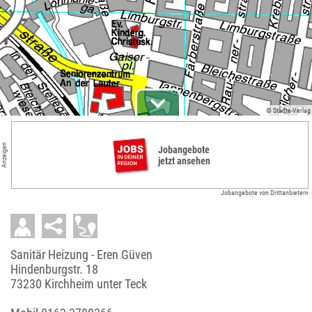
© Städte-Verlag
Anzeigen
Jobangebote
jetzt ansehen
Jobangebote von Drittanbietern
Sanitär Heizung - Eren Güven
Hindenburgstr. 18
73230 Kirchheim unter Teck