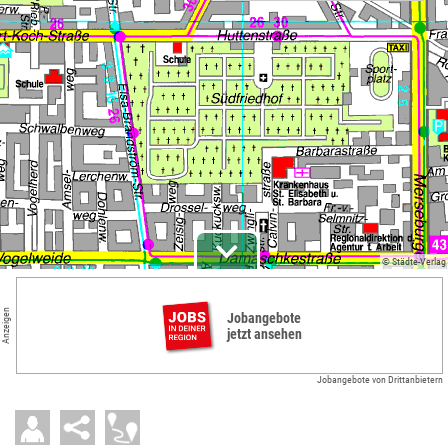
© Städte-Verlag
Anzeigen
Jobangebote
jetzt ansehen
Jobangebote von Drittanbietern