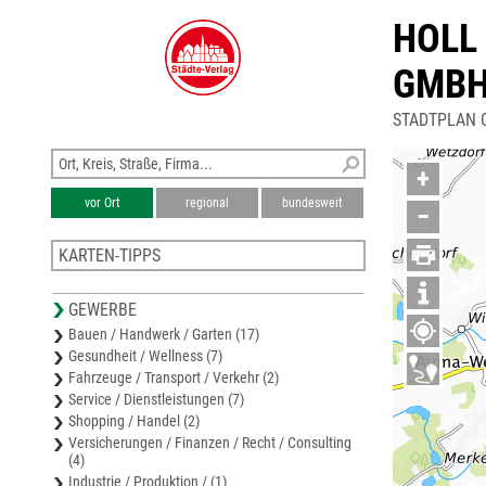
HOLL
GMBH
STADTPLAN 
+
vor Ort
regional
bundesweit
−
KARTEN-TIPPS
Stadtplan Weida
GEWERBE
Stadtplan Zeulenroda-Triebes
Bauen / Handwerk / Garten (17)
Karte Greiz
Gesundheit / Wellness (7)
Stadtplan Gera
Fahrzeuge / Transport / Verkehr (2)
Stadtplan Triptis
Service / Dienstleistungen (7)
Shopping / Handel (2)
Versicherungen / Finanzen / Recht / Consulting
(4)
Industrie / Produktion / (1)