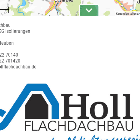
Kartendarstellung:
chbau
G Isolierungen
leuben
622 70140
622 701420
ollflachdachbau.de