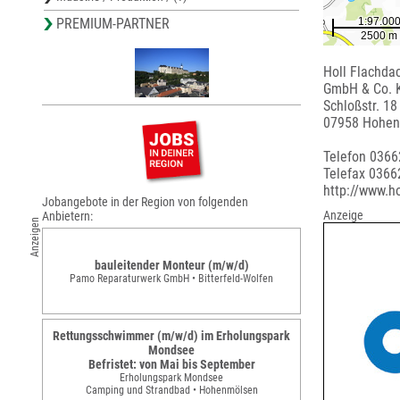
PREMIUM-PARTNER
Holl Flachda
GmbH & Co. K
Schloßstr. 18
07958 Hohen
Telefon 036
Telefax 036
http://www.h
Jobangebote in der Region von folgenden
Anzeige
Anbietern:
Anzeigen
bauleitender Monteur (m/w/d)
Pamo Reparaturwerk GmbH • Bitterfeld-Wolfen
Rettungsschwimmer (m/w/d) im Erholungspark
Mondsee
Befristet: von Mai bis September
Erholungspark Mondsee
Camping und Strandbad • Hohenmölsen