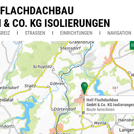
 FLACHDACHBAU
 & CO. KG ISOLIERUNGEN
GREIZ
STRASSEN
EINRICHTUNGEN
NAVIGATION
E
Holl Flachdachbau
GmbH & Co. KG Isolierunge
Route berechnen