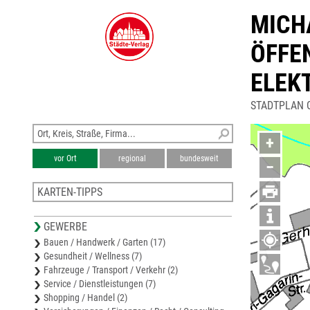
MICH
ÖFFEN
ELEK
STADTPLAN 
+
vor Ort
regional
bundesweit
−
KARTEN-TIPPS
Karte Greiz
GEWERBE
Stadtplan Reichenbach (Vogtl.)
Bauen / Handwerk / Garten (17)
Karte Vogtlandkreis
Gesundheit / Wellness (7)
Stadtplan Werdau
Fahrzeuge / Transport / Verkehr (2)
Stadtplan Plauen
Service / Dienstleistungen (7)
Shopping / Handel (2)