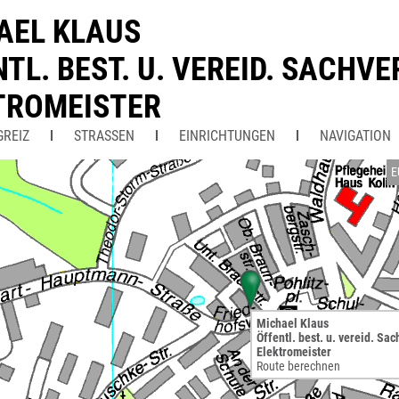
AEL KLAUS
TL. BEST. U. VEREID. SACHV
TROMEISTER
GREIZ
STRASSEN
EINRICHTUNGEN
NAVIGATION
E
Michael Klaus
Öffentl. best. u. vereid. Sa
Elektromeister
Route berechnen