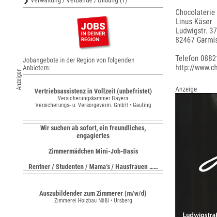
Verwaltung / Verbände / Bildung (1)
Chocolaterie
Linus Käser
Ludwigstr. 37
82467 Garmis
Telefon 088
Jobangebote in der Region von folgenden
http://www.c
Anbietern:
Anzeigen
Anzeige
Vertriebsassistenz in Vollzeit (unbefristet)
Versicherungskammer Bayern
Versicherungs- u. Versorgeverm. GmbH • Gauting
Wir suchen ab sofort, ein freundliches,
engagiertes
Zimmermädchen Mini-Job-Basis
Rentner / Studenten / Mama‘s / Hausfrauen ……
Room'z
zimmeraufzeit • Forstinning
Auszubildender zum Zimmerer (m/w/d)
Zimmerei Holzbau Näßl • Ursberg