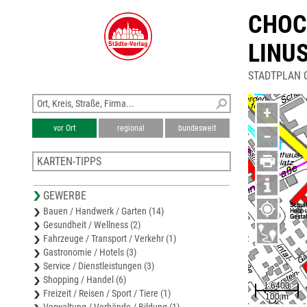
CHOC
LINU
STADTPLAN 
+
vor Ort
regional
bundesweit
−
KARTEN-TIPPS
Karte Landkreis Garmisch-Partenkirchen
GEWERBE
Stadtplan Mittenwald
Bauen / Handwerk / Garten (14)
Stadtplan Ohlstadt
Gesundheit / Wellness (2)
Stadtplan Markt Murnau a. Staffelsee
Fahrzeuge / Transport / Verkehr (1)
Stadtplan Markt Peißenberg
Gastronomie / Hotels (3)
Service / Dienstleistungen (3)
Shopping / Handel (6)
Freizeit / Reisen / Sport / Tiere (1)