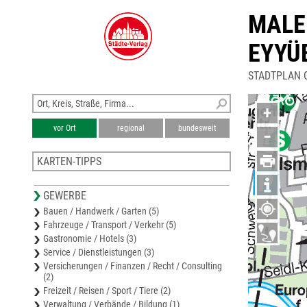
MALE
EYYÜ
STADTPLAN 
+
vor Ort
regional
bundesweit
−
KARTEN-TIPPS
Stadtplan Ismaning
GEWERBE
Stadtplan München-Trudering-Riem
Bauen / Handwerk / Garten (5)
Stadtplan Neufahrn
Fahrzeuge / Transport / Verkehr (5)
Stadtplan München-Ramersdorf-Perlach
Gastronomie / Hotels (3)
Stadtplan Poing
Service / Dienstleistungen (3)
Versicherungen / Finanzen / Recht / Consulting
(2)
Freizeit / Reisen / Sport / Tiere (2)
Verwaltung / Verbände / Bildung (1)