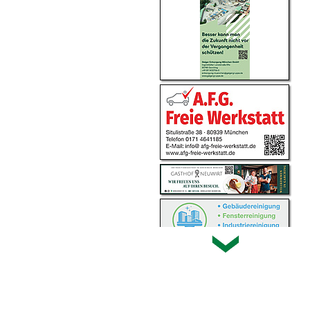
erklärung
|
Hinweis zu diesem Portal
Home
|
Login
|
Kontakt
|
Impressum