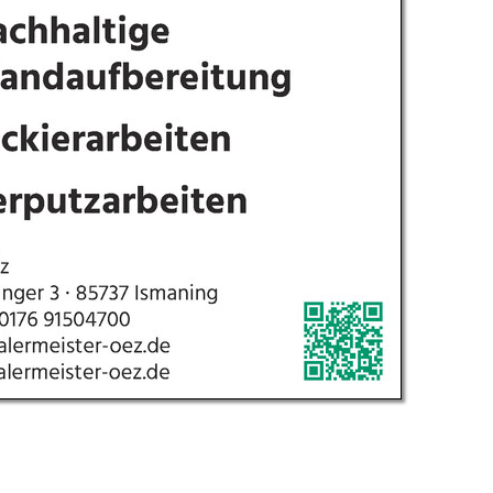
g E. v. Wagner & J. Mitterhuber GmbH
Datenschutz
 9 | 70736 Fellbach