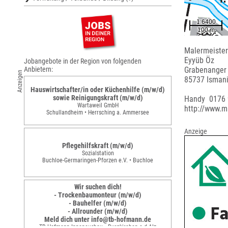
Malermeister
Eyyüb Öz
Jobangebote in der Region von folgenden
Anbietern:
Grabenanger
Anzeigen
85737 Isman
Hauswirtschafter/in oder Küchenhilfe (m/w/d)
sowie Reinigungskraft (m/w/d)
Handy 0176
Wartaweil GmbH
http://www.m
Schullandheim • Herrsching a. Ammersee
Anzeige
Pflegehilfskraft (m/w/d)
Sozialstation
Buchloe-Germaringen-Pforzen e.V. • Buchloe
Wir suchen dich!
- Trockenbaumonteur (m/w/d)
- Bauhelfer (m/w/d)
- Allrounder (m/w/d)
Meld dich unter info@tb-hofmann.de
TB Hofmann Innenausbau • Burgkirchen a.d.Alz