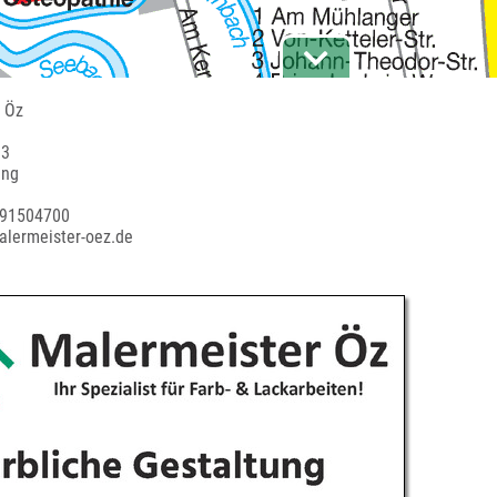
 Öz
 3
ing
 91504700
alermeister-oez.de