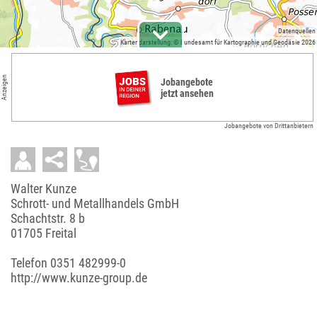
Datenquellen
Kartendarstellung: © Bundesamt für Kartographie und Geodäsie 2026
Anzeigen
Jobangebote
jetzt ansehen
Jobangebote von Drittanbietern
Walter Kunze
Schrott- und Metallhandels GmbH
Schachtstr. 8 b
01705 Freital
Telefon
0351 482999-0
http://www.kunze-group.de