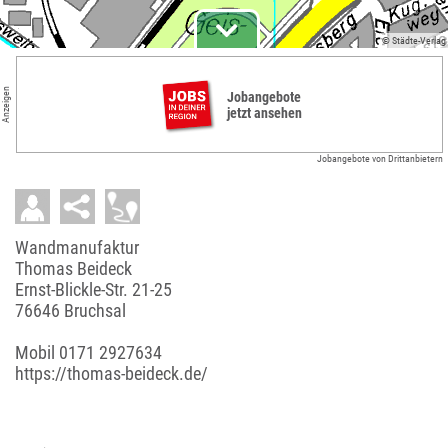
© Städte-Verlag
Anzeigen
Jobangebote
jetzt ansehen
Jobangebote von Drittanbietern
Wandmanufaktur
Thomas Beideck
Ernst-Blickle-Str. 21-25
76646 Bruchsal
Mobil
0171 2927634
https://thomas-beideck.de/