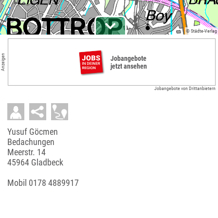
© Städte-Verlag
Anzeigen
Jobangebote
jetzt ansehen
Jobangebote von Drittanbietern
Yusuf Göcmen
Bedachungen
Meerstr. 14
45964 Gladbeck
Mobil
0178 4889917